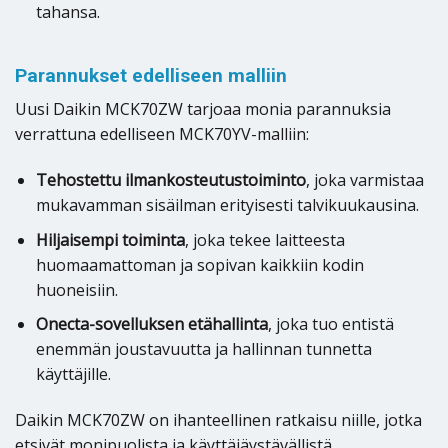
tahansa.
Parannukset edelliseen malliin
Uusi Daikin MCK70ZW tarjoaa monia parannuksia
verrattuna edelliseen MCK70YV-malliin:
Tehostettu ilmankosteutustoiminto
, joka varmistaa
mukavamman sisäilman erityisesti talvikuukausina.
Hiljaisempi toiminta
, joka tekee laitteesta
huomaamattoman ja sopivan kaikkiin kodin
huoneisiin.
Onecta-sovelluksen etähallinta
, joka tuo entistä
enemmän joustavuutta ja hallinnan tunnetta
käyttäjille.
Daikin MCK70ZW on ihanteellinen ratkaisu niille, jotka
etsivät monipuolista ja käyttäjäystävällistä