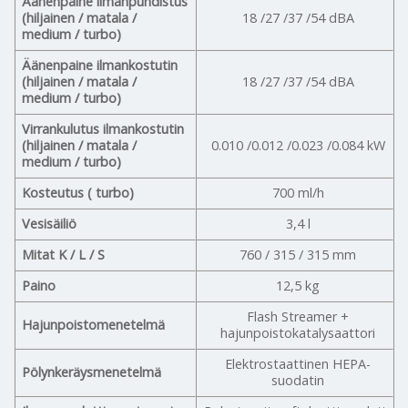
Äänenpaine ilmanpuhdistus
(hiljainen / matala /
18 /27 /37 /54 dBA
medium / turbo)
Äänenpaine ilmankostutin
(hiljainen / matala /
18 /27 /37 /54 dBA
medium / turbo)
Virrankulutus ilmankostutin
(hiljainen / matala /
0.010 /0.012 /0.023 /0.084 kW
medium / turbo)
Kosteutus ( turbo)
700 ml/h
Vesisäiliö
3,4 l
Mitat K / L / S
760 / 315 / 315 mm
Paino
12,5 kg
Flash Streamer +
Hajunpoistomenetelmä
hajunpoistokatalysaattori
Elektrostaattinen HEPA-
Pölynkeräysmenetelmä
suodatin