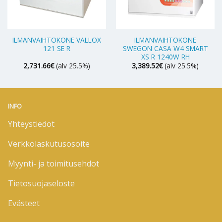
ILMANVAIHTOKONE VALLOX
ILMANVAIHTOKONE
121 SE R
SWEGON CASA W4 SMART
XS R 1240W RH
2,731.66
€
(alv 25.5%)
3,389.52
€
(alv 25.5%)
INFO
Yhteystiedot
Verkkolaskutusosoite
Myynti- ja toimitusehdot
Tietosuojaseloste
Evästeet