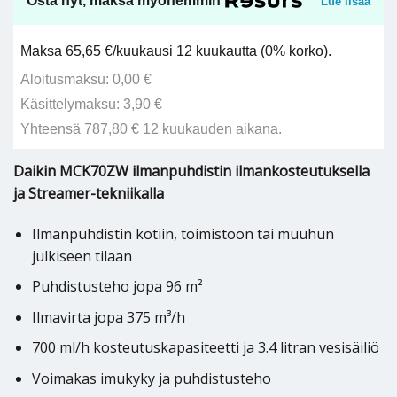
Osta nyt, maksa myöhemmin
Lue lisää
Maksa 65,65 €/kuukausi 12 kuukautta (0% korko).
Aloitusmaksu: 0,00 €
Käsittelymaksu: 3,90 €
Yhteensä 787,80 € 12 kuukauden aikana.
Daikin MCK70ZW ilmanpuhdistin ilmankosteutuksella
ja Streamer-tekniikalla
Ilmanpuhdistin kotiin, toimistoon tai muuhun
julkiseen tilaan
Puhdistusteho jopa 96 m²
Ilmavirta jopa 375 m³/h
700 ml/h kosteutuskapasiteetti ja 3.4 litran vesisäiliö
Voimakas imukyky ja puhdistusteho