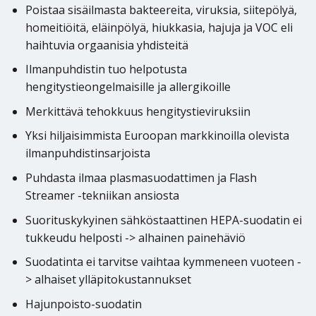
Poistaa sisäilmasta bakteereita, viruksia, siitepölyä,
homeitiöitä, eläinpölyä, hiukkasia, hajuja ja VOC eli
haihtuvia orgaanisia yhdisteitä
Ilmanpuhdistin tuo helpotusta
hengitystieongelmaisille ja allergikoille
Merkittävä tehokkuus hengitystieviruksiin
Yksi hiljaisimmista Euroopan markkinoilla olevista
ilmanpuhdistinsarjoista
Puhdasta ilmaa plasmasuodattimen ja Flash
Streamer -tekniikan ansiosta
Suorituskykyinen sähköstaattinen HEPA-suodatin ei
tukkeudu helposti -> alhainen painehäviö
Suodatinta ei tarvitse vaihtaa kymmeneen vuoteen -
> alhaiset ylläpitokustannukset
Hajunpoisto-suodatin