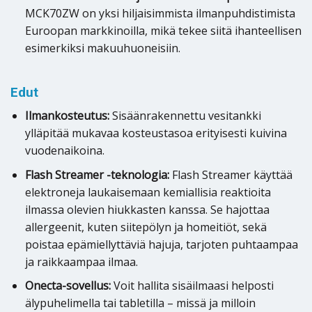
MCK70ZW on yksi hiljaisimmista ilmanpuhdistimista
Euroopan markkinoilla, mikä tekee siitä ihanteellisen
esimerkiksi makuuhuoneisiin.
Edut
Ilmankosteutus:
Sisäänrakennettu vesitankki
ylläpitää mukavaa kosteustasoa erityisesti kuivina
vuodenaikoina.
Flash Streamer -teknologia:
Flash Streamer käyttää
elektroneja laukaisemaan kemiallisia reaktioita
ilmassa olevien hiukkasten kanssa. Se hajottaa
allergeenit, kuten siitepölyn ja homeitiöt, sekä
poistaa epämiellyttäviä hajuja, tarjoten puhtaampaa
ja raikkaampaa ilmaa.
Onecta-sovellus:
Voit hallita sisäilmaasi helposti
älypuhelimella tai tabletilla – missä ja milloin