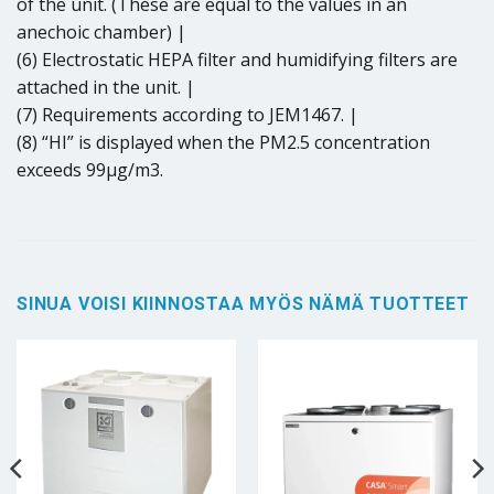
of the unit. (These are equal to the values in an
anechoic chamber) |
(6) Electrostatic HEPA filter and humidifying filters are
attached in the unit. |
(7) Requirements according to JEM1467. |
(8) “HI” is displayed when the PM2.5 concentration
exceeds 99μg/m3.
SINUA VOISI KIINNOSTAA MYÖS NÄMÄ TUOTTEET