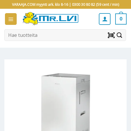
Skip
VARAAJA.COM myynti ark. klo 8-16 |
0300 30 80 82 (59 cent / min)
to
content
0
Etsi:
barcode_scanner