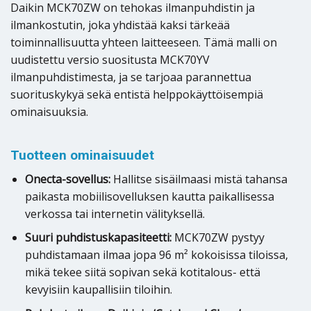
Daikin MCK70ZW on tehokas ilmanpuhdistin ja
ilmankostutin, joka yhdistää kaksi tärkeää
toiminnallisuutta yhteen laitteeseen. Tämä malli on
uudistettu versio suositusta MCK70YV
ilmanpuhdistimesta, ja se tarjoaa parannettua
suorituskykyä sekä entistä helppokäyttöisempiä
ominaisuuksia.
Tuotteen ominaisuudet
Onecta-sovellus:
Hallitse sisäilmaasi mistä tahansa
paikasta mobiilisovelluksen kautta paikallisessa
verkossa tai internetin välityksellä.
Suuri puhdistuskapasiteetti:
MCK70ZW pystyy
puhdistamaan ilmaa jopa 96 m² kokoisissa tiloissa,
mikä tekee siitä sopivan sekä kotitalous- että
kevyisiin kaupallisiin tiloihin.