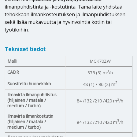
ilmanpuhdistinta ja -kostutinta. Tämä laite yhdistää
tehokkaan ilmankosteutuksen ja ilmanpuhdistuksen
sekä lisää mukavuutta ja hyvinvointia kotiin tai
työtiloihin.
Tekniset tiedot
Malli
MCK70ZW
3
CADR
375 (3) m
/h
2
Suositeltu huonekoko
48 (1) / 96 (2) m
Ilmavirta ilmanpuhdistus
3
(hiljainen / matala /
84 /132 /210 /420 m
/h
medium / turbo)
Ilmavirta ilmankostutin
3
(hiljainen / matala /
84 /132 /210 /420 m
/h
medium / turbo)