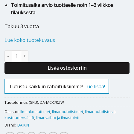
Toimitusaika arvio tuotteelle noin 1–3 viikkoa
tilauksesta
Takuu 3 vuotta
Lue koko tuotekuvaus
Kosteuttava ilmanpuhdistin Daikin MCK70ZW määrä
Lisää ostoskoriin
Tutustu kaikkiin rahoituksiimme!
Lue lisää!
Tuotetunnus (SKU):
DA-MCK70ZW
Osastot:
Ilmankostuttimet
,
Ilmanpuhdistimet
,
Ilmanpuhdistus ja
kosteudensäätö
,
Ilmanvaihto ja ilmastointi
Brand:
DAIKIN