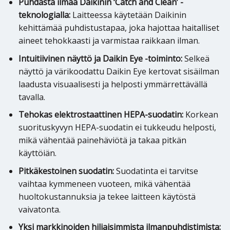
Puhdasta ilmaa Daikinin ‘Catch and Clean’ -
teknologialla:
Laitteessa käytetään Daikinin
kehittämää puhdistustapaa, joka hajottaa haitalliset
aineet tehokkaasti ja varmistaa raikkaan ilman.
Intuitiivinen näyttö ja Daikin Eye -toiminto:
Selkeä
näyttö ja värikoodattu Daikin Eye kertovat sisäilman
laadusta visuaalisesti ja helposti ymmärrettävällä
tavalla.
Tehokas elektrostaattinen HEPA-suodatin:
Korkean
suorituskyvyn HEPA-suodatin ei tukkeudu helposti,
mikä vähentää painehäviötä ja takaa pitkän
käyttöiän.
Pitkäkestoinen suodatin:
Suodatinta ei tarvitse
vaihtaa kymmeneen vuoteen, mikä vähentää
huoltokustannuksia ja tekee laitteen käytöstä
vaivatonta.
Yksi markkinoiden hiljaisimmista ilmanpuhdistimista: