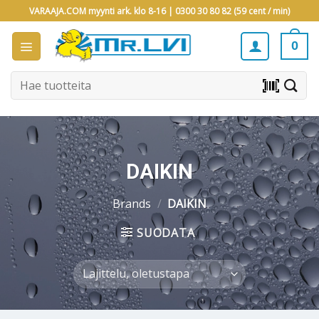
Skip
VARAAJA.COM myynti ark. klo 8-16 |
0300 30 80 82 (59 cent / min)
to
content
0
Etsi:
barcode_scanner
DAIKIN
Brands
/
DAIKIN
SUODATA