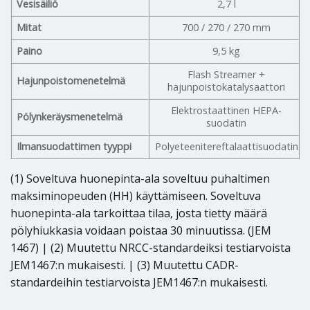
Vesisäiliö
2,7 l
Mitat
700 / 270 / 270 mm
Paino
9,5 kg
Flash Streamer +
Hajunpoistomenetelmä
hajunpoistokatalysaattori
Elektrostaattinen HEPA-
Pölynkeräysmenetelmä
suodatin
Ilmansuodattimen tyyppi
Polyeteenitereftalaattisuodatin
(1) Soveltuva huonepinta-ala soveltuu puhaltimen
maksiminopeuden (HH) käyttämiseen. Soveltuva
huonepinta-ala tarkoittaa tilaa, josta tietty määrä
pölyhiukkasia voidaan poistaa 30 minuutissa. (JEM
1467) | (2) Muutettu NRCC-standardeiksi testiarvoista
JEM1467:n mukaisesti. | (3) Muutettu CADR-
standardeihin testiarvoista JEM1467:n mukaisesti.