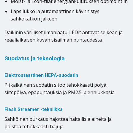
Moist- ja Econ-tilat energiankulutuksen optimointiin
Lapsilukko ja automaattinen käynnistys
sähkökatkon jälkeen
Daikinin värilliset ilmanlaatu-LEDit antavat selkeän ja
reaaliaikaisen kuvan sisäilman puhtaudesta.
Suodatus ja teknologia
Elektrostaattinen HEPA-suodatin
Pitkäikäinen suodatin sitoo tehokkaasti pölyä,
siitepölyä, epäpuhtauksia ja PM2.5-pienhiukkasia.
Flash Streamer -tekniikka
Sähköinen purkaus hajottaa haitallisia aineita ja
poistaa tehokkaasti hajuja.