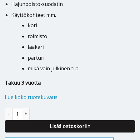
Hajunpoisto-suodatin
Käyttökohteet mm.
koti
toimisto
lääkäri
parturi
mikä vain julkinen tila
Takuu 3 vuotta
Lue koko tuotekuvaus
Kosteuttava ilmanpuhdistin Daikin MCK555AW määrä
Lisää ostoskoriin