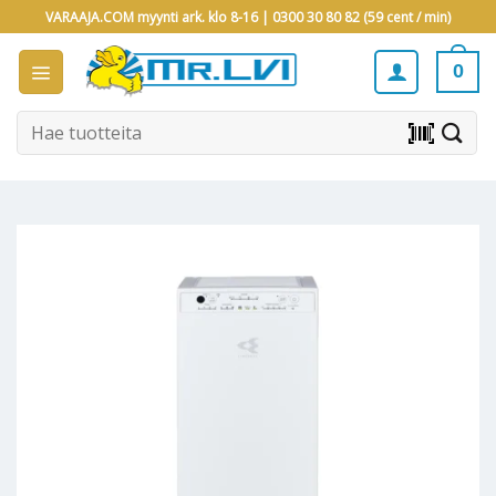
Skip
VARAAJA.COM myynti ark. klo 8-16 |
0300 30 80 82 (59 cent / min)
to
content
0
Etsi:
barcode_scanner