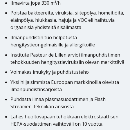
Ilmavirta jopa 330 m³/h
Poistaa bakteereita, viruksia, siitepölyä, homeitiöitä,
eläinpölyä, hiukkasia, hajuja ja VOC eli haihtuvia
orgaanisia yhdisteitä sisäilmasta
Ilmanpuhdistin tuo helpotusta
hengitystieongelmaisille ja allergikoille
Institute Pasteur de Lillen arvioi ilmanpuhdistimen
tehokkuuden hengitystieviruksiin olevan merkittävä
Voimakas imukyky ja puhdistusteho
Yksi hiljaisimmista Euroopan markkinoilla olevista
ilmanpuhdistinsarjoista
Puhdasta ilmaa plasmasuodattimen ja Flash
Streamer -tekniikan ansiosta
Lähes huoltovapaan tehokkaan elektrostaattisen
HEPA-suodattimen vaihtoväli on 10 vuotta.