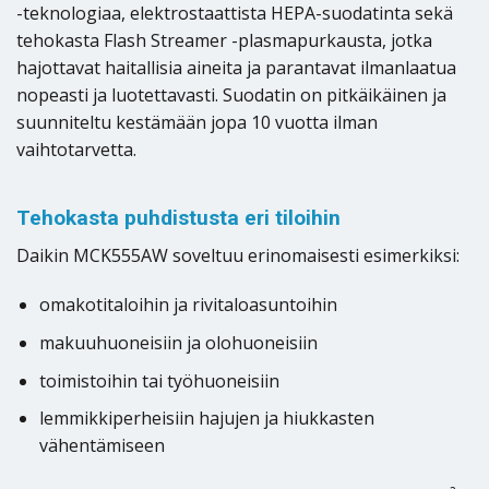
-teknologiaa, elektrostaattista HEPA-suodatinta sekä
tehokasta Flash Streamer -plasmapurkausta, jotka
hajottavat haitallisia aineita ja parantavat ilmanlaatua
nopeasti ja luotettavasti. Suodatin on pitkäikäinen ja
suunniteltu kestämään jopa 10 vuotta ilman
vaihtotarvetta.
Tehokasta puhdistusta eri tiloihin
Daikin MCK555AW soveltuu erinomaisesti esimerkiksi:
omakotitaloihin ja rivitaloasuntoihin
makuuhuoneisiin ja olohuoneisiin
toimistoihin tai työhuoneisiin
lemmikkiperheisiin hajujen ja hiukkasten
vähentämiseen