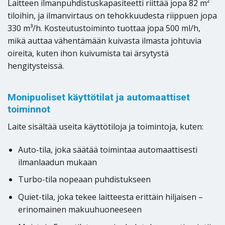
Laitteen ilmanpuhdistuskapasiteetti riittää jopa 82 m²
tiloihin, ja ilmanvirtaus on tehokkuudesta riippuen jopa
330 m³/h. Kosteutustoiminto tuottaa jopa 500 ml/h,
mikä auttaa vähentämään kuivasta ilmasta johtuvia
oireita, kuten ihon kuivumista tai ärsytystä
hengitysteissä.
Monipuoliset käyttötilat ja automaattiset
toiminnot
Laite sisältää useita käyttötiloja ja toimintoja, kuten:
Auto-tila, joka säätää toimintaa automaattisesti
ilmanlaadun mukaan
Turbo-tila nopeaan puhdistukseen
Quiet-tila, joka tekee laitteesta erittäin hiljaisen –
erinomainen makuuhuoneeseen