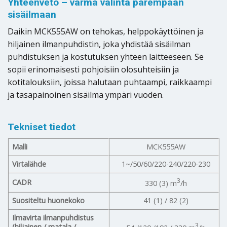
Yhteenveto – varma valinta parempaan
sisäilmaan
Daikin MCK555AW on tehokas, helppokäyttöinen ja
hiljainen ilmanpuhdistin, joka yhdistää sisäilman
puhdistuksen ja kostutuksen yhteen laitteeseen. Se
sopii erinomaisesti pohjoisiin olosuhteisiin ja
kotitalouksiin, joissa halutaan puhtaampi, raikkaampi
ja tasapainoinen sisäilma ympäri vuoden.
Tekniset tiedot
Malli
MCK555AW
Virtalähde
1~/50/60/220-240/220-230
3
CADR
330 (3) m
/h
Suositeltu huonekoko
41 (1) / 82 (2)
Ilmavirta ilmanpuhdistus
3
(hiljainen / matala /