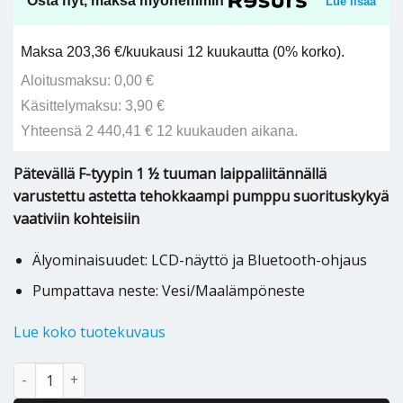
Osta nyt, maksa myöhemmin
Lue lisää
Maksa 203,36 €/kuukausi 12 kuukautta (0% korko).
Aloitusmaksu: 0,00 €
Käsittelymaksu: 3,90 €
Yhteensä 2 440,41 € 12 kuukauden aikana.
Pätevällä F-tyypin 1 ½ tuuman laippaliitännällä
varustettu astetta tehokkaampi pumppu suorituskykyä
vaativiin kohteisiin
Älyominaisuudet: LCD-näyttö ja Bluetooth-ohjaus
Pumpattava neste: Vesi/Maalämpöneste
Lue koko tuotekuvaus
Kiertovesipumppu Grundfos Magna3 40-120F 250 1x230V määrä