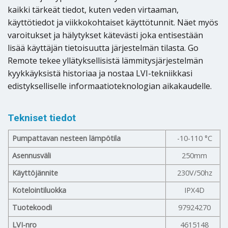
kaikki tärkeät tiedot, kuten veden virtaaman,
käyttötiedot ja viikkokohtaiset käyttötunnit. Näet myös
varoitukset ja hälytykset kätevästi joka entisestään
lisää käyttäjän tietoisuutta järjestelmän tilasta. Go
Remote tekee yllätyksellisistä lämmitysjärjestelmän
kyykkäyksistä historiaa ja nostaa LVI-tekniikkasi
edistykselliselle informaatioteknologian aikakaudelle.
Tekniset tiedot
Pumpattavan nesteen lämpötila
-10-110 °C
Asennusväli
250mm
Käyttöjännite
230V/50hz
Kotelointiluokka
IPX4D
Tuotekoodi
97924270
LVI-nro
4615148