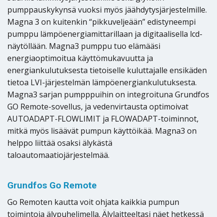
pumppauskykynsä vuoksi myös jäähdytysjärjestelmille.
Magna 3 on kuitenkin “pikkuveljeään” edistyneempi
pumppu lämpöenergiamittarillaan ja digitaalisella lcd-
näytöllään. Magna3 pumppu tuo elämääsi
energiaoptimoitua käyttömukavuutta ja
energiankulutuksesta tietoiselle kuluttajalle ensikäden
tietoa LVI-järjestelmän lämpöenergiankulutuksesta.
Magna3 sarjan pumpppuihin on integroituna Grundfos
GO Remote-sovellus, ja vedenvirtausta optimoivat
AUTOADAPT-FLOWLIMIT ja FLOWADAPT-toiminnot,
mitkä myös lisäävät pumpun käyttöikää. Magna3 on
helppo liittää osaksi älykästä
taloautomaatiojärjestelmää.
Grundfos Go Remote
Go Remoten kautta voit ohjata kaikkia pumpun
toimintoja älypuhelimella. Älylaitteeltasi näet hetkessä