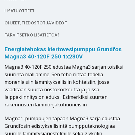
LISÄTUOTTEET
OHJEET, TIEDOSTOT JA VIDEOT
TARVITSETKO LISÄTIETOA?
Energiatehokas kiertovesipumppu Grundfos
Magna3 40-120F 250 1x230V
Magna3 40-120F 250 edustaa Magna3 sarjan toisiksi
suurinta malliamme. Sen teho riittää todella
monenlaisiin lämmityksellisiin kohteisiin, jossa
vaaditaan suurta nostokorkeutta ja joissa
laippakiinnitys on eduksi. Esimerkiksi suurten
rakennusten lämmönjakohuoneisiin.
Magna1-pumppujen tapaan Magna3 sarja edustaa
Grundfosin edistyksellisintä pumpputeknologiaa
suurille lämmitysjärjestelmille sekä glykolin