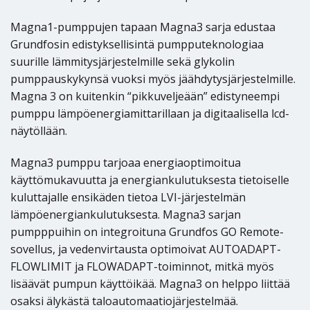
Magna1-pumppujen tapaan Magna3 sarja edustaa
Grundfosin edistyksellisintä pumpputeknologiaa
suurille lämmitysjärjestelmille sekä glykolin
pumppauskykynsä vuoksi myös jäähdytysjärjestelmille.
Magna 3 on kuitenkin “pikkuveljeään” edistyneempi
pumppu lämpöenergiamittarillaan ja digitaalisella lcd-
näytöllään.
Magna3 pumppu tarjoaa energiaoptimoitua
käyttömukavuutta ja energiankulutuksesta tietoiselle
kuluttajalle ensikäden tietoa LVI-järjestelmän
lämpöenergiankulutuksesta. Magna3 sarjan
pumpppuihin on integroituna Grundfos GO Remote-
sovellus, ja vedenvirtausta optimoivat AUTOADAPT-
FLOWLIMIT ja FLOWADAPT-toiminnot, mitkä myös
lisäävät pumpun käyttöikää. Magna3 on helppo liittää
osaksi älykästä taloautomaatiojärjestelmää.