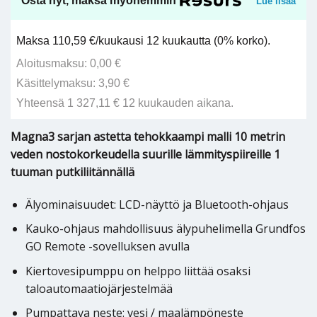
Osta nyt, maksa myöhemmin
Lue lisää
Maksa 110,59 €/kuukausi 12 kuukautta (0% korko).
Aloitusmaksu: 0,00 €
Käsittelymaksu: 3,90 €
Yhteensä 1 327,11 € 12 kuukauden aikana.
Magna3 sarjan astetta tehokkaampi malli 10 metrin
veden nostokorkeudella suurille lämmityspiireille 1
tuuman putkiliitännällä
Älyominaisuudet: LCD-näyttö ja Bluetooth-ohjaus
Kauko-ohjaus mahdollisuus älypuhelimella Grundfos
GO Remote -sovelluksen avulla
Kiertovesipumppu on helppo liittää osaksi
taloautomaatiojärjestelmää
Pumpattava neste: vesi / maalämpöneste