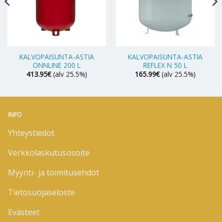
KALVOPAISUNTA-ASTIA
KALVOPAISUNTA-ASTIA
ONNLINE 200 L
REFLEX N 50 L
413.95
€
(alv 25.5%)
165.99
€
(alv 25.5%)
INFO
Yhteystiedot
Verkkolaskutusosoite
Myynti- ja toimitusehdot
Tietosuojaseloste
Evästeet