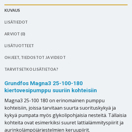
KUVAUS
LISÄTIEDOT
ARVIOT (0)
LISÄTUOTTEET
OHJEET, TIEDOSTOT JA VIDEOT
TARVITSETKO LISÄTIETOA?
Grundfos Magna3 25-100-180
kiertovesipumppu suuriin kohteisiin
Magna3 25-100 180 on erinomainen pumppu
kohteisiin, joissa tarvitaan suurta suorituskykyä ja
kykyä pumpata myös glykolipohjaisia nesteitä. Tällaisia
kohteita ovat esimerkiksi suuret lattialämmityspiirit ja
aurinkolämpöjärjestelmien keruupiirit.