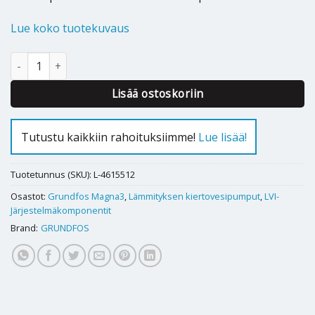
Lue koko tuotekuvaus
Kiertovesipumppu Grundfos Magna3 25-100-180 määrä
Lisää ostoskoriin
Tutustu kaikkiin rahoituksiimme!
Lue lisää!
Tuotetunnus (SKU):
L-4615512
Osastot:
Grundfos Magna3
,
Lämmityksen kiertovesipumput
,
LVI-
Järjestelmäkomponentit
Brand:
GRUNDFOS