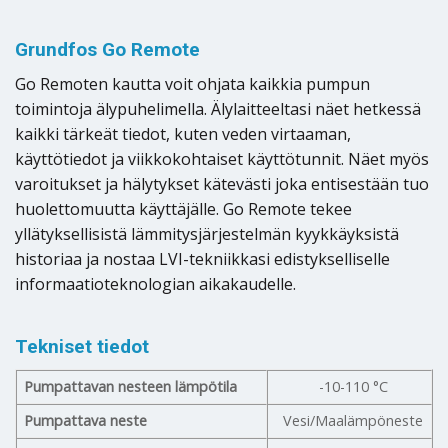
Grundfos Go Remote
Go Remoten kautta voit ohjata kaikkia pumpun
toimintoja älypuhelimella. Älylaitteeltasi näet hetkessä
kaikki tärkeät tiedot, kuten veden virtaaman,
käyttötiedot ja viikkokohtaiset käyttötunnit. Näet myös
varoitukset ja hälytykset kätevästi joka entisestään tuo
huolettomuutta käyttäjälle. Go Remote tekee
yllätyksellisistä lämmitysjärjestelmän kyykkäyksistä
historiaa ja nostaa LVI-tekniikkasi edistykselliselle
informaatioteknologian aikakaudelle.
Tekniset tiedot
Pumpattavan nesteen lämpötila
-10-110 °C
Pumpattava neste
Vesi/Maalämpöneste