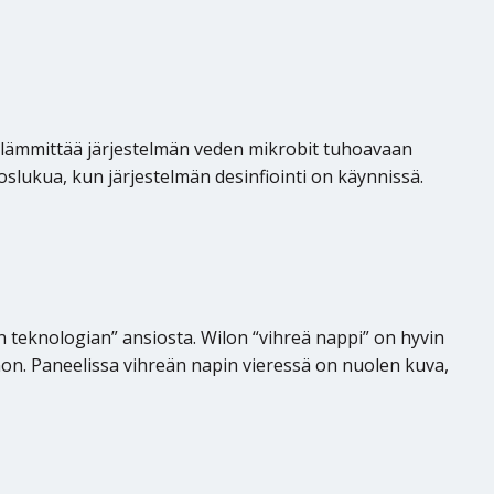
 lämmittää järjestelmän veden mikrobit tuhoavaan
slukua, kun järjestelmän desinfiointi on käynnissä.
 teknologian” ansiosta. Wilon “vihreä nappi” on hyvin
nnon. Paneelissa vihreän napin vieressä on nuolen kuva,