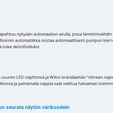
 tapahtuu nykyään automaation avulla, jossa lämmönvaihdin
fioinnin automatiikka nostaa automaattisesti pumpun kierro
 tulee desinfioiduksi.
iä suuren LED-näyttönsä ja Wilon brändäämän “vihreän napin
valikossa ja painamalla nappia saat valittua haluamasi toimi
po seurata näytön värikoodein