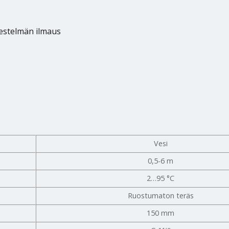
jestelmän ilmaus
Vesi
0,5-6 m
2…95 °C
Ruostumaton teräs
150 mm