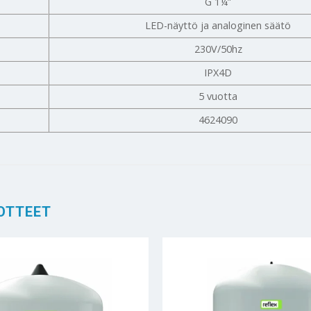
G 1¼”
LED-näyttö ja analoginen säätö
230V/50hz
IPX4D
5 vuotta
4624090
OTTEET