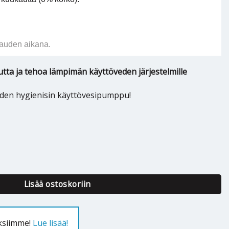
auden aikana.
tta ja tehoa lämpimän käyttöveden järjestelmille
iden hygienisin käyttövesipumppu!
 PICO-Z 20/0,5-6-150 määrä
Lisää ostoskoriin
uksiimme!
Lue lisää!