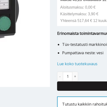
Aloitusmaksu: 0,00 €
Käsittelymaksu: 3,90 €
Yhteensä 517,64 € 12 kuuk
Erinomaista toimintavarmuu
Tüv-testatusti markkino
Pumpattava neste: vesi
Lue koko tuotekuvaus
Käyttövesipumppu Wilo Stratos
Tutustu kaikkiin rahoit