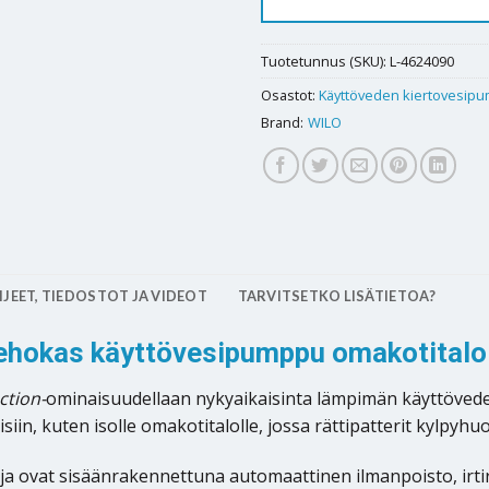
Tuotetunnus (SKU):
L-4624090
Osastot:
Käyttöveden kiertovesip
Brand:
WILO
JEET, TIEDOSTOT JA VIDEOT
TARVITSETKO LISÄTIETOA?
Tehokas käyttövesipumppu omakotitalo
ction-
ominaisuudellaan nykyaikaisinta lämpimän käyttöve
in, kuten isolle omakotitalolle, jossa rättipatterit kylpyhu
a ovat sisäänrakennettuna automaattinen ilmanpoisto, irti