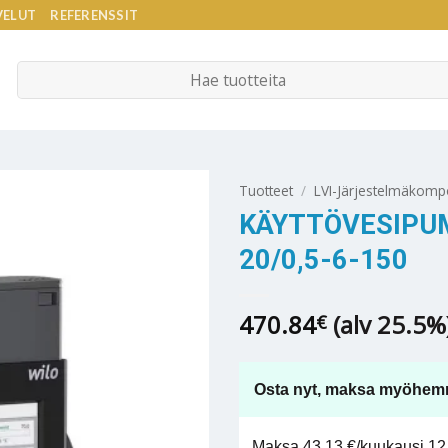
VELUT
REFERENSSIT
Etsi:
Tuotteet
/
LVI-Järjestelmäkomp
KÄYTTÖVESIPUM
20/0,5-6-150
470.84
(alv 25.5%
€
Osta nyt, maksa myöhem
Maksa 43,13 €/kuukausi 12 