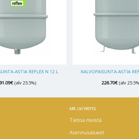
+
UNTA-ASTIA REFLEX N 12 L
KALVOPAISUNTA-ASTIA REF
91.09
€
(alv 25.5%)
226.70
€
(alv 25.5%
MR. LVI YRITYS
Tietoa meistä
Asennusalueet