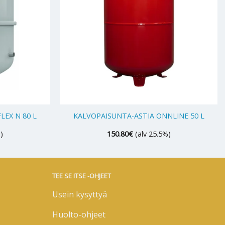
+
LEX N 80 L
KALVOPAISUNTA-ASTIA ONNLINE 50 L
)
150.80
€
(alv 25.5%)
TEE SE ITSE -OHJEET
Usein kysyttyä
Huolto-ohjeet