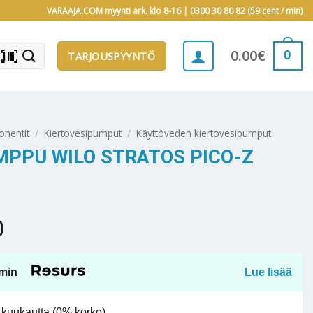
VARAAJA.COM myynti ark. klo 8-16 |
0300 30 80 82 (59 cent / min)
barcode_scanner
0
0.00
€
TARJOUSPYYNTÖ
onentit
/
Kiertovesipumput
/
Käyttöveden kiertovesipumput
PPU WILO STRATOS PICO-Z
)
min
Lue lisää
kuukautta (0% korko).