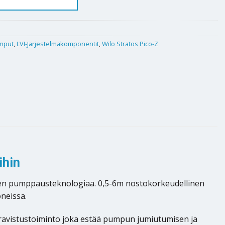
umput
,
LVI-Järjestelmäkomponentit
,
Wilo Stratos Pico-Z
ihin
den pumppausteknologiaa. 0,5-6m nostokorkeudellinen
oneissa.
ravistustoiminto joka estää pumpun jumiutumisen ja