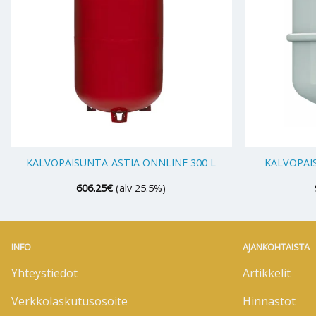
+
+
KALVOPAISUNTA-ASTIA ONNLINE 300 L
KALVOPAIS
606.25
€
(alv 25.5%)
INFO
AJANKOHTAISTA
Yhteystiedot
Artikkelit
Verkkolaskutusosoite
Hinnastot