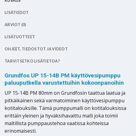
KUVAUS
LISÄTIEDOT
ARVIOT (0)
LISÄTUOTTEET
OHJEET, TIEDOSTOT JA VIDEOT
TARVITSETKO LISÄTIETOA?
Grundfos UP 15-14B PM käyttövesipumppu
paluuputkella varustettuihin kokoonpanoihin
UP 15-14B PM 80mm on Grundfosin taattua laatua ja
pitkäikäinen sekä varmatoiminen käyttövesipumppu
kotitalouksille. Tämä pumppumalli on kotitalouksissa
erittäin yleinen ja hyväksihavaittu malli joka toimii
maltillista pumppaustehoa vaatissa kohteissa
erinomaisesti.