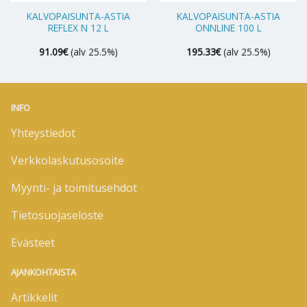
KALVOPAISUNTA-ASTIA
KALVOPAISUNTA-ASTIA
REFLEX N 12 L
ONNLINE 100 L
91.09
€
(alv 25.5%)
195.33
€
(alv 25.5%)
INFO
Yhteystiedot
Verkkolaskutusosoite
Myynti- ja toimitusehdot
Tietosuojaseloste
Evästeet
AJANKOHTAISTA
Artikkelit