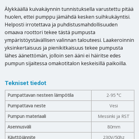
Älykkäällä kuivakäynnin tunnistuksella varustettu pitää
huolen, ettei pumppu jämähdä kesken suihkukäyntisi.
Helposti irrotettava ja puhdistusmahdollisuuden
omaava roottori tekee tästä pumpusta
ympäristöystävällisen valinnan talouteesi. Laakeroinnin
yksinkertaisuus ja pienikitkaisuus tekee pumpusta
lähes äänettömän, jolloin sen ääni ei häiritse edes
pumpun sijaitessa omakotitalon keskeisillä paikoilla.
Tekniset tiedot
Pumpattavan nesteen lämpötila
2-95 °C
Pumpattava neste
Vesi
Pumpun materiaali
Messinki ja RST
Asennusväli
80mm
Käyttöjännite
230V/50hz