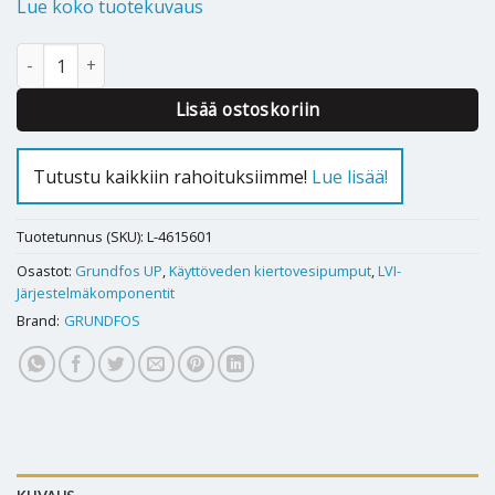
Lue koko tuotekuvaus
Käyttövesipumppu Grundfos UP 15-14B PM 1x230 80xR15 määrä
Lisää ostoskoriin
Tutustu kaikkiin rahoituksiimme!
Lue lisää!
Tuotetunnus (SKU):
L-4615601
Osastot:
Grundfos UP
,
Käyttöveden kiertovesipumput
,
LVI-
Järjestelmäkomponentit
Brand:
GRUNDFOS