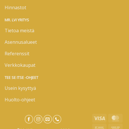
Hinnastot
MR. LVI YRITYS
Tietoa meistä
Asennusalueet
Referenssit
Verkkokaupat
TEE SE ITSE -OHJEET
Usein kysyttyä
Huolto-ohjeet
Visa
Mas
Bank
Cas