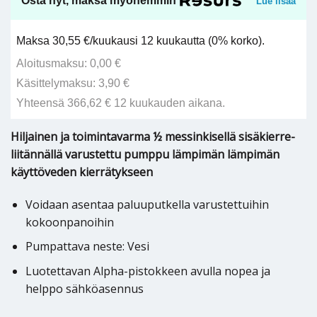
Osta nyt, maksa myöhemmin
Lue lisää
Maksa 30,55 €/kuukausi 12 kuukautta (0% korko).
Aloitusmaksu: 0,00 €
Käsittelymaksu: 3,90 €
Yhteensä 366,62 € 12 kuukauden aikana.
Hiljainen ja toimintavarma ½ messinkisellä sisäkierre-
liitännällä varustettu pumppu lämpimän lämpimän
käyttöveden kierrätykseen
Voidaan asentaa paluuputkella varustettuihin
kokoonpanoihin
Pumpattava neste: Vesi
Luotettavan Alpha-pistokkeen avulla nopea ja
helppo sähköasennus