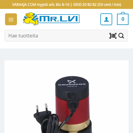
Skip
VARAAJA.COM myynti ark. klo 8-16 |
0300 30 80 82 (59 cent / min)
to
content
0
Etsi:
barcode_scanner