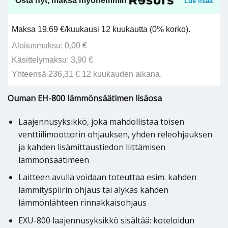
Osta nyt, maksa myöhemmin
Lue lisää
Maksa 19,69 €/kuukausi 12 kuukautta (0% korko).
Aloitusmaksu: 0,00 €
Käsittelymaksu: 3,90 €
Yhteensä 236,31 € 12 kuukauden aikana.
Ouman EH-800 lämmönsäätimen lisäosa
Laajennusyksikkö, joka mahdollistaa toisen
venttiilimoottorin ohjauksen, yhden releohjauksen
ja kahden lisämittaustiedon liittämisen
lämmönsäätimeen
Laitteen avulla voidaan toteuttaa esim. kahden
lämmityspiirin ohjaus tai älykäs kahden
lämmönlähteen rinnakkaisohjaus
EXU-800 laajennusyksikkö sisältää: koteloidun