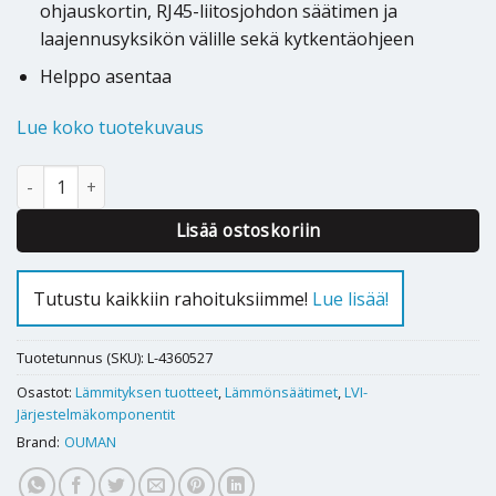
ohjauskortin, RJ45-liitosjohdon säätimen ja
laajennusyksikön välille sekä kytkentäohjeen
Helppo asentaa
Lue koko tuotekuvaus
Ouman EXU-800 laajennusyksikkö EH-800 lämmönsäätimelle mää
Lisää ostoskoriin
Tutustu kaikkiin rahoituksiimme!
Lue lisää!
Tuotetunnus (SKU):
L-4360527
Osastot:
Lämmityksen tuotteet
,
Lämmönsäätimet
,
LVI-
Järjestelmäkomponentit
Brand:
OUMAN