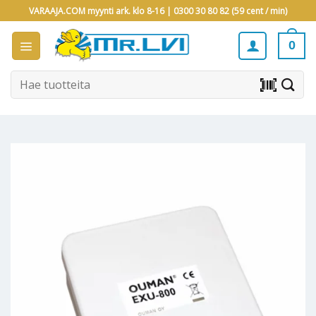
Skip
VARAAJA.COM myynti ark. klo 8-16 |
0300 30 80 82 (59 cent / min)
to
content
0
Etsi:
barcode_scanner