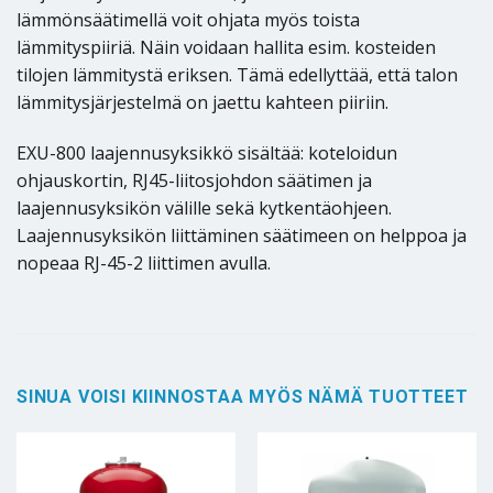
lämmönsäätimellä voit ohjata myös toista
lämmityspiiriä. Näin voidaan hallita esim. kosteiden
tilojen lämmitystä eriksen. Tämä edellyttää, että talon
lämmitysjärjestelmä on jaettu kahteen piiriin.
EXU-800 laajennusyksikkö sisältää: koteloidun
ohjauskortin, RJ45-liitosjohdon säätimen ja
laajennusyksikön välille sekä kytkentäohjeen.
Laajennusyksikön liittäminen säätimeen on helppoa ja
nopeaa RJ-45-2 liittimen avulla.
SINUA VOISI KIINNOSTAA MYÖS NÄMÄ TUOTTEET