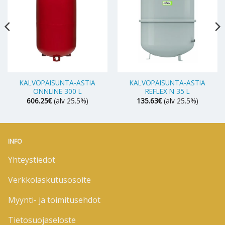
KALVOPAISUNTA-ASTIA
KALVOPAISUNTA-ASTIA
ONNLINE 300 L
REFLEX N 35 L
606.25
€
(alv 25.5%)
135.63
€
(alv 25.5%)
INFO
Yhteystiedot
Verkkolaskutusosoite
Myynti- ja toimitusehdot
Tietosuojaseloste