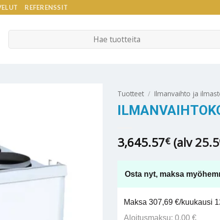
VELUT
REFERENSSIT
Etsi:
Tuotteet
/
Ilmanvaihto ja ilmast
ILMANVAIHTOKO
3,645.57
(alv 25.
€
Osta nyt, maksa myöhem
Maksa 307,69 €/kuukausi 12
Aloitusmaksu: 0,00 €