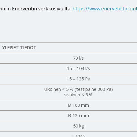
min Enerventin verkkosivuilta:
https://www.enervent.fi/con
YLEISET TIEDOT
73 l/s
15 – 104 l/s
15 – 125 Pa
ulkoinen < 5 % (testipaine 300 Pa)
sisäinen < 5 %
Ø 160 mm
Ø 125 mm
50 kg
F7/M5