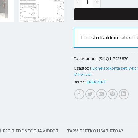
Tutustu kaikkiin rahoit
Tuotetunnus (SKU):
L-7935870
Osastot:
Huoneistokohtaiset IV-ko
IV-koneet
Brand:
ENERVENT
JEET, TIEDOSTOT JA VIDEOT
TARVITSETKO LISÄTIETOA?