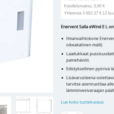
Käsittelymaksu: 3,90 €
Yhteensä 3 692,37 € 12 ku
Enervent Salla eWind E L on 
Ilmanvaihtokone Enervent
oikeakätinen malli)
Laadukkaat pussisuodatti
painehäviöt.
Edistyksellinen pyörivä 
Lisävarusteena ostettav
tarvitse asennustilaa all
lämminvesivaraajan pääl
Lue koko tuotekuvaus
Ilmanvaihtokone Enervent Salla