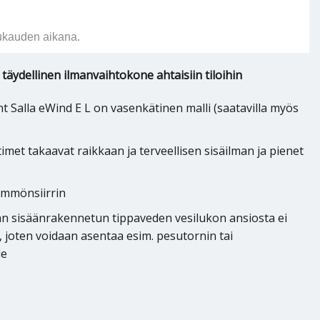
ukauden aikana.
täydellinen ilmanvaihtokone ahtaisiin tiloihin
 Salla eWind E L on vasenkätinen malli (saatavilla myös
met takaavat raikkaan ja terveellisen sisäilman ja pienet
lämmönsiirrin
an sisäänrakennetun tippaveden vesilukon ansiosta ei
e, joten voidaan asentaa esim. pesutornin tai
le
 eWind E L määrä