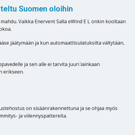
iteltu Suomen oloihin
t mahdu. Vaikka Enervent Salla eWind E L onkin kooltaan
kokoa.
ääse jäätymään ja kun automaattisulatuksilta vältytään,
edelle ja sen alle ei tarvita juuri lainkaan
n erikseen.
teustehostus on sisäänrakennettuna ja se ohjaa myös
mmitys- ja viilennyspattereita.