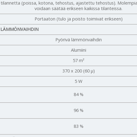
 tilannetta (poissa, kotona, tehostus, ajastettu tehostus). Molempi
voidaan säätää erikseen kaikissa tilanteissa.
Portaaton (tulo ja poisto toimivat erikseen)
LÄMMÖNVAIHDIN
Pyörivä lämmönvaihdin
Alumiini
57 m²
370 x 200 (60 μ)
5 W
84 %
96 %
83 %