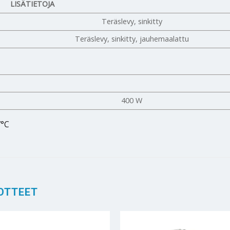
LISÄTIETOJA
Teräslevy, sinkitty
Teräslevy, sinkitty, jauhemaalattu
400 W
7°C
OTTEET