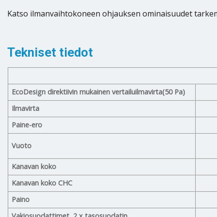
Katso ilmanvaihtokoneen ohjauksen ominaisuudet tarkem
Tekniset tiedot
EcoDesign direktiivin mukainen vertailuilmavirta(50 Pa)
Ilmavirta
Paine-ero
Vuoto
Kanavan koko
Kanavan koko CHC
Paino
Vakiosuodattimet, 2 x tasosuodatin