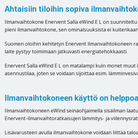
Ahtaisiin tiloihin sopiva ilmanvaihto
Ilmanvaihtokone Enervent Salla eWind E L on suunniteltu a
pieni ilmanvaihtokone, sen ominaisuuksista ei kuitenkaan o
Suomen oloihin kehitetyn Enervent ilmanvaihtokoneen rake
laite pystyy toimimaan jatkuvasti energiatehokkaasti.
Enervent Salla eWind E L on matalampi kuin monet muut ilm
asennustilaa, joten se voidaan sijoittaa esim. lämminvesi
Ilmanvaihtokoneen käyttö on helppoa
Ilmanvaihtokoneen eWind seinäohjaimella sisäilman laatu
Enervent-ilmanvaihtoratkaisujen lämmitys- ja viilennysratk
Lisävarusteen avulla ilmanvaihtokone voidaan liittää ta