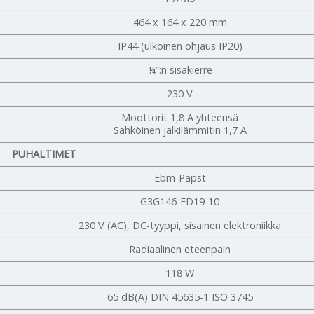
464 x 164 x 220 mm
IP44 (ulkoinen ohjaus IP20)
¼”:n sisäkierre
230 V
Moottorit 1,8 A yhteensä
Sähköinen jälkilämmitin 1,7 A
PUHALTIMET
Ebm-Papst
G3G146-ED19-10
230 V (AC), DC-tyyppi, sisäinen elektroniikka
Radiaalinen eteenpäin
118 W
65 dB(A) DIN 45635-1 ISO 3745