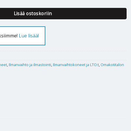
Lisää ostoskoriin
uksiimme!
Lue lisää!
neet
,
Ilmanvaihto ja ilmastointi
,
Ilmanvaihtokoneet ja LTO:t
,
Omakotitalon