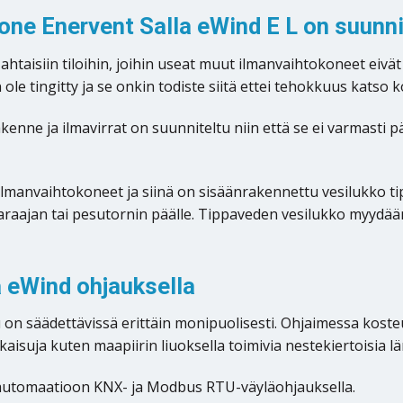
kone Enervent Salla eWind E L on suunn
htaisiin tiloihin, joihin useat muut ilmanvaihtokoneet eivä
le tingitty ja se onkin todiste siitä ettei tehokkuus katso 
nne ja ilmavirrat on suunniteltu niin että se ei varmasti p
anvaihtokoneet ja siinä on sisäänrakennettu vesilukko tippav
varaajan tai pesutornin päälle. Tippaveden vesilukko myydää
 eWind ohjauksella
 on säädettävissä erittäin monipuolisesti. Ohjaimessa kos
aisuja kuten maapiirin liuoksella toimivia nestekiertoisia lä
loautomaatioon KNX- ja Modbus RTU-väyläohjauksella.