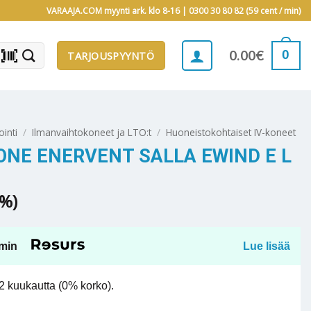
VARAAJA.COM myynti ark. klo 8-16 |
0300 30 80 82 (59 cent / min)
barcode_scanner
0
0.00
€
TARJOUSPYYNTÖ
ointi
/
Ilmanvaihtokoneet ja LTO:t
/
Huoneistokohtaiset IV-koneet
NE ENERVENT SALLA EWIND E L
5%)
min
Lue lisää
 kuukautta (0% korko).