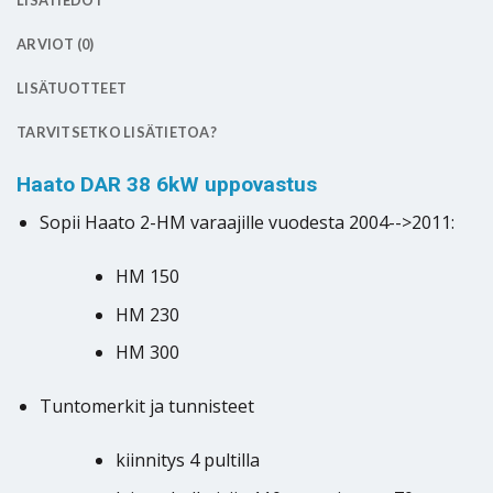
LISÄTIEDOT
ARVIOT (0)
LISÄTUOTTEET
TARVITSETKO LISÄTIETOA?
Haato DAR 38 6kW uppovastus
Sopii Haato 2-HM varaajille vuodesta 2004-->2011:
HM 150
HM 230
HM 300
Tuntomerkit ja tunnisteet
kiinnitys 4 pultilla