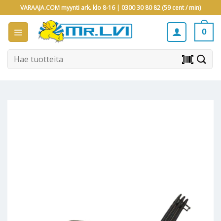
Skip
VARAAJA.COM myynti ark. klo 8-16 |
0300 30 80 82 (59 cent / min)
to
content
0
Etsi:
barcode_scanner