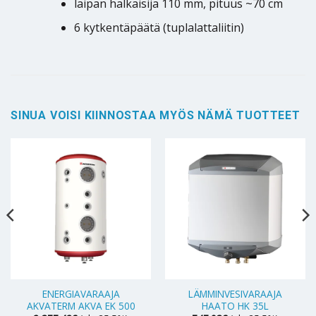
laipan halkaisija 110 mm, pituus ~70 cm
6 kytkentäpäätä (tuplalattaliitin)
SINUA VOISI KIINNOSTAA MYÖS NÄMÄ TUOTTEET
ENERGIAVARAAJA
LÄMMINVESIVARAAJA
AKVATERM AKVA EK 500
HAATO HK 35L