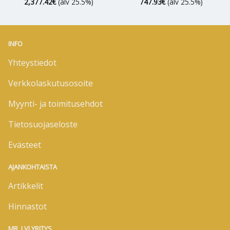
2,377.42
€
(alv 25.5%)
747.93
€
(alv 25.5%)
INFO
Yhteystiedot
Verkkolaskutusosoite
Myynti- ja toimitusehdot
Tietosuojaseloste
Evästeet
AJANKOHTAISTA
Artikkelit
Hinnastot
MR. LVI YRITYS