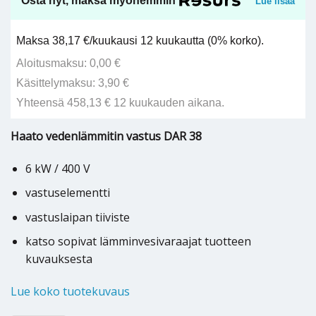
Osta nyt, maksa myöhemmin
Lue lisää
Maksa 38,17 €/kuukausi 12 kuukautta (0% korko).
Aloitusmaksu: 0,00 €
Käsittelymaksu: 3,90 €
Yhteensä 458,13 € 12 kuukauden aikana.
Haato vedenlämmitin vastus DAR 38
6 kW / 400 V
vastuselementti
vastuslaipan tiiviste
katso sopivat lämminvesivaraajat tuotteen
kuvauksesta
Lue koko tuotekuvaus