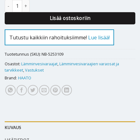
Haato lämminvesivaraajan vastus DAR 38 6kW - 218039 määrä
Lisää ostoskoriin
Tutustu kaikkiin rahoituksiimme!
Lue lisää!
Tuotetunnus (SKU):
NB-5253109
Osastot:
Lämminvesivaraajat
,
Lämminvesivaraajien varaosat ja
tarvikkeet
,
Vastukset
Brand:
HAATO
KUVAUS