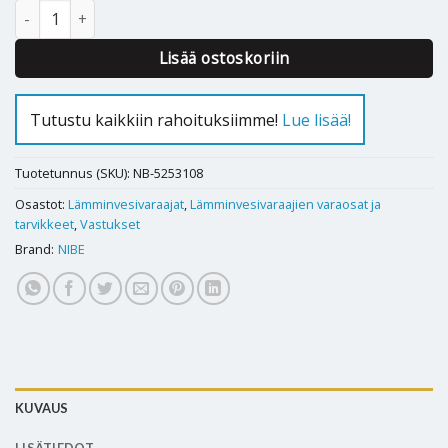
Nibe / Haato lämminvesivaraajan vastus DAR 34 3kW - 218037 m
Lisää ostoskoriin
Tutustu kaikkiin rahoituksiimme!
Lue lisää!
Tuotetunnus (SKU):
NB-5253108
Osastot:
Lämminvesivaraajat
,
Lämminvesivaraajien varaosat ja
tarvikkeet
,
Vastukset
Brand:
NIBE
KUVAUS