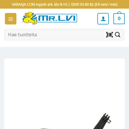
Skip
VARAAJA.COM myynti ark. klo 8-16 |
0300 30 80 82 (59 cent / min)
to
content
0
Etsi:
barcode_scanner