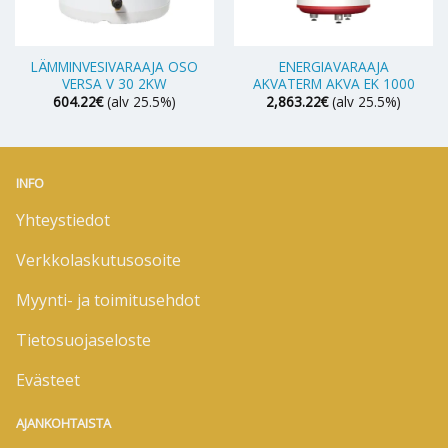
LÄMMINVESIVARAAJA OSO
ENERGIAVARAAJA
VERSA V 30 2KW
AKVATERM AKVA EK 1000
604.22
€
(alv 25.5%)
2,863.22
€
(alv 25.5%)
INFO
Yhteystiedot
Verkkolaskutusosoite
Myynti- ja toimitusehdot
Tietosuojaseloste
Evästeet
AJANKOHTAISTA