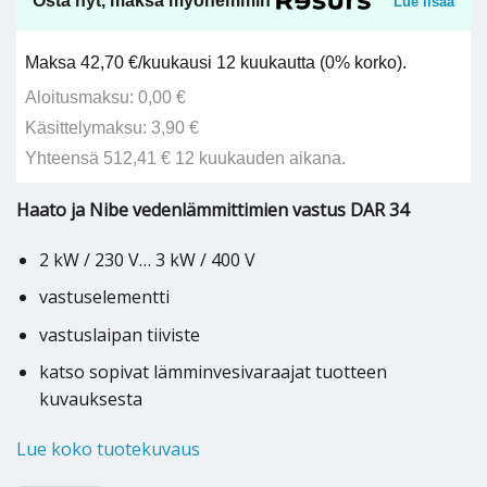
Osta nyt, maksa myöhemmin
Lue lisää
Maksa 42,70 €/kuukausi 12 kuukautta (0% korko).
Aloitusmaksu: 0,00 €
Käsittelymaksu: 3,90 €
Yhteensä 512,41 € 12 kuukauden aikana.
Haato ja Nibe vedenlämmittimien vastus DAR 34
2 kW / 230 V… 3 kW / 400 V
vastuselementti
vastuslaipan tiiviste
katso sopivat lämminvesivaraajat tuotteen
kuvauksesta
Lue koko tuotekuvaus