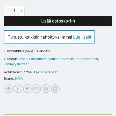
Arinan kannatin Jämä JM 22 - 2K, YP140, YP141 määrä
Lisää ostoskoriin
Tutustu kaikkiin rahoituksiimme!
Lue lisää!
Tuotetunnus (SKU):
PT-462015
Osastot:
Arinan kannattimet
,
Kattiloiden tarvikkeet ja varaosat
,
Lämmityslaitteet
Avainsana tuotteelle
Jämä varaosat
Brand:
JÄMÄ