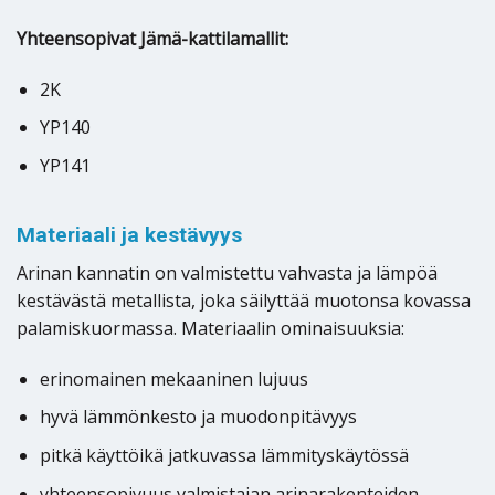
Yhteensopivat Jämä-kattilamallit:
2K
YP140
YP141
Materiaali ja kestävyys
Arinan kannatin on valmistettu vahvasta ja lämpöä
kestävästä metallista, joka säilyttää muotonsa kovassa
palamiskuormassa. Materiaalin ominaisuuksia:
erinomainen mekaaninen lujuus
hyvä lämmönkesto ja muodonpitävyys
pitkä käyttöikä jatkuvassa lämmityskäytössä
yhteensopivuus valmistajan arinarakenteiden