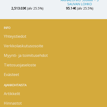
SAUVAN LOHKO
2,513.03
€
(alv 25.5%)
95.14
€
(alv 25.5%)
INFO
Yhteystiedot
Verkkolaskutusosoite
Myynti- ja toimitusehdot
Tietosuojaseloste
Evästeet
AJANKOHTAISTA
Artikkelit
Hinnastot