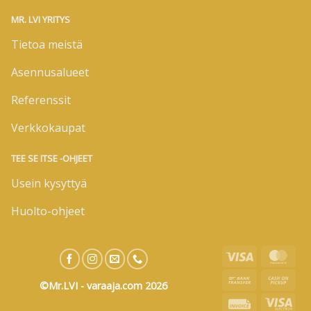
MR. LVI YRITYS
Tietoa meistä
Asennusalueet
Referenssit
Verkkokaupat
TEE SE ITSE -OHJEET
Usein kysyttyä
Huolto-ohjeet
Visa
Mas
Bank
Cas
©Mr.LVI - varaaja.com 2026
Transfer
on
Invoice
Visa
Pic