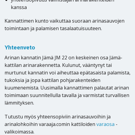
kanssa
Kannattimen kunto vaikuttaa suoraan arinasauvojen
toimintaan ja palamisen tasalaatuisuuteen.
Yhteenveto
Arinan kannatin Jämä JM 22 on keskeinen osa Jämä-
kattilan arinarakennetta. Kulunut, vääntynyt tai
murtunut kannatin voi aiheuttaa epätasaista palamista,
tukoksia ja jopa kattilan pohjarakenteiden
kuumenemista. Uusimalla kannattimen palautat arinan
toimimaan suunnitellulla tavalla ja varmistat turvallisen
lämmityksen.
Tutustu myös yhteensopiviin arinasauvoihin ja
arinalohkoihin varaaja.comin kattiloiden
varaosa
-
valikoimassa.