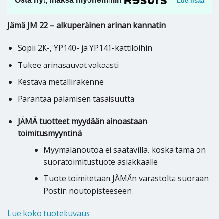
Osta nyt, maksa myöhemmin
Lue lisää
Jämä JM 22 – alkuperäinen arinan kannatin
Sopii 2K-, YP140- ja YP141-kattiloihin
Tukee arinasauvat vakaasti
Kestävä metallirakenne
Parantaa palamisen tasaisuutta
JÄMÄ tuotteet myydään ainoastaan
toimitusmyyntinä
Myymälänoutoa ei saatavilla, koska tämä on
suoratoimitustuote asiakkaalle
Tuote toimitetaan JÄMÄn varastolta suoraan
Postin noutopisteeseen
Lue koko tuotekuvaus