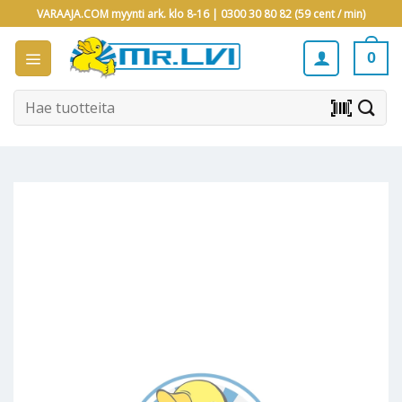
Skip
VARAAJA.COM myynti ark. klo 8-16 |
0300 30 80 82 (59 cent / min)
to
content
0
Etsi:
barcode_scanner