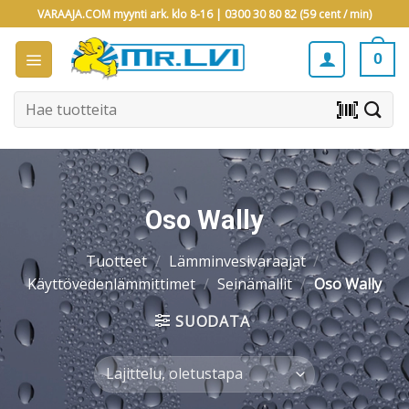
Skip
VARAAJA.COM myynti ark. klo 8-16 |
0300 30 80 82 (59 cent / min)
to
content
0
Etsi:
barcode_scanner
Oso Wally
Tuotteet
/
Lämminvesivaraajat
/
Käyttövedenlämmittimet
/
Seinämallit
/
Oso Wally
SUODATA