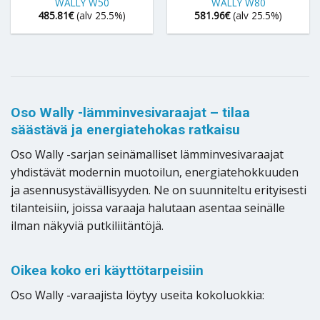
WALLY W50
WALLY W80
485.81
€
(alv 25.5%)
581.96
€
(alv 25.5%)
Oso Wally -lämminvesivaraajat – tilaa
säästävä ja energiatehokas ratkaisu
Oso Wally -sarjan seinämalliset lämminvesivaraajat
yhdistävät modernin muotoilun, energiatehokkuuden
ja asennusystävällisyyden. Ne on suunniteltu erityisesti
tilanteisiin, joissa varaaja halutaan asentaa seinälle
ilman näkyviä putkiliitäntöjä.
Oikea koko eri käyttötarpeisiin
Oso Wally -varaajista löytyy useita kokoluokkia: