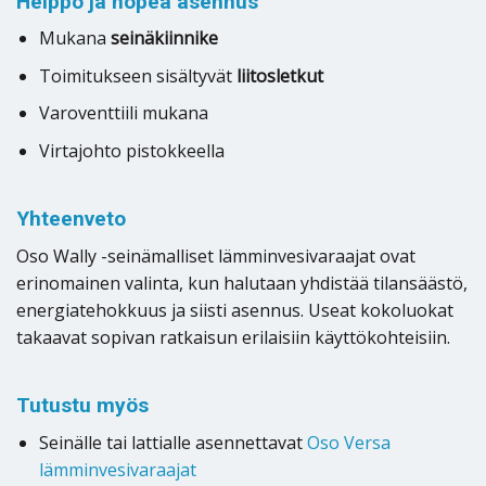
Helppo ja nopea asennus
Mukana
seinäkiinnike
Toimitukseen sisältyvät
liitosletkut
Varoventtiili mukana
Virtajohto pistokkeella
Yhteenveto
Oso Wally -seinämalliset lämminvesivaraajat ovat
erinomainen valinta, kun halutaan yhdistää tilansäästö,
energiatehokkuus ja siisti asennus. Useat kokoluokat
takaavat sopivan ratkaisun erilaisiin käyttökohteisiin.
Tutustu myös
Seinälle tai lattialle asennettavat
Oso Versa
lämminvesivaraajat