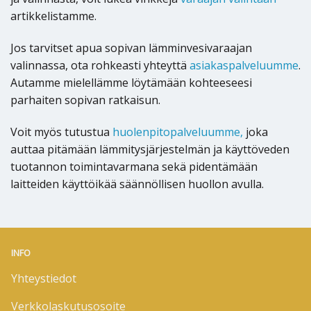
artikkelistamme.
Jos tarvitset apua sopivan lämminvesivaraajan
valinnassa, ota rohkeasti yhteyttä
asiakaspalveluumme
.
Autamme mielellämme löytämään kohteeseesi
parhaiten sopivan ratkaisun.
Voit myös tutustua
huolenpitopalveluumme,
joka
auttaa pitämään lämmitysjärjestelmän ja käyttöveden
tuotannon toimintavarmana sekä pidentämään
laitteiden käyttöikää säännöllisen huollon avulla.
INFO
Yhteystiedot
Verkkolaskutusosoite