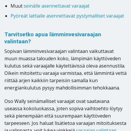
Muut
seinälle asennettavat varaajat
Pyöreät lattialle asennettavat pystymalliset varaajat
Tarvitsetko apua lämminvesivaraajan
valintaan?
Sopivan lämminvesivaraajan valintaan vaikuttavat
muun muassa talouden koko, lämpimän käyttöveden
kulutus sekä varaajalle käytettävissä oleva asennustila.
Oikein mitoitettu varaaja varmistaa, että lämmintä vettä
riittää arjen kaikkiin tarpeisiin samalla kun
energiankulutus pysyy mahdollisimman tehokkaana.
Oso Wally seinämalliset varaajat ovat saatavana
useassa kokoluokassa, joten sopiva vaihtoehto löytyy
sekä pienempään että suurempaan käyttöveden
tarpeeseen. Jos haluat lisätietoa varaajan mitoituksesta
ja valinnasta, voit lukea vinkkejä
varaajan valintaan