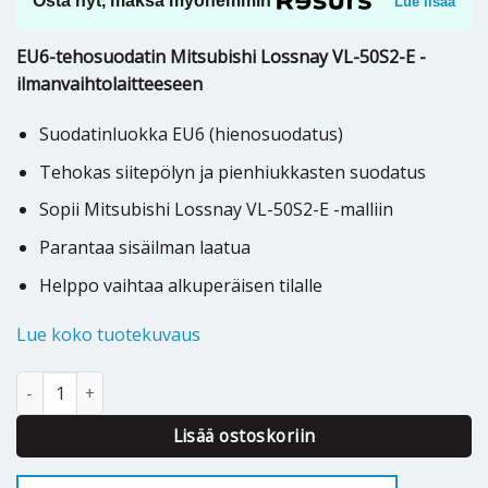
Osta nyt, maksa myöhemmin
Lue lisää
EU6-tehosuodatin Mitsubishi Lossnay VL-50S2-E -
ilmanvaihtolaitteeseen
Suodatinluokka EU6 (hienosuodatus)
Tehokas siitepölyn ja pienhiukkasten suodatus
Sopii Mitsubishi Lossnay VL-50S2-E -malliin
Parantaa sisäilman laatua
Helppo vaihtaa alkuperäisen tilalle
Lue koko tuotekuvaus
TEHOSUODATIN MITSUBISHI LOSSNAY VL-50S2-E EU6 määrä
Lisää ostoskoriin