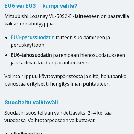
EU6 vai EU3 – kumpi valita?
Mitsubishi Lossnay VL-50S2-E -laitteeseen on saatavilla
kaksi suodatintyyppiä:
EU3-perussuodatin
laitteen suojaamiseen ja
peruskäyttöön
EU6-tehosuodatin
parempaan hienosuodatukseen
ja sisäilman laadun parantamiseen
Valinta riippuu käyttöympäristöstä ja siitä, halutaanko
panostaa erityisesti hengitysilman puhtauteen.
Suositeltu vaihtoväli
Suodatin suositellaan vaihdettavaksi 2–4 kertaa
vuodessa. Vaihtotarpeeseen vaikuttavat:
ulkoilman laatu