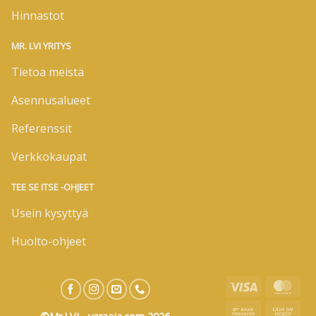
Hinnastot
MR. LVI YRITYS
Tietoa meistä
Asennusalueet
Referenssit
Verkkokaupat
TEE SE ITSE -OHJEET
Usein kysyttyä
Huolto-ohjeet
Visa
Mas
Bank
Cas