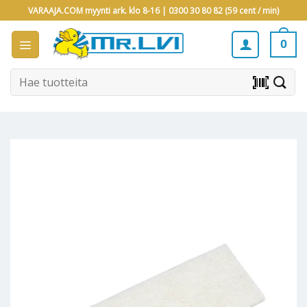
Skip
VARAAJA.COM myynti ark. klo 8-16 |
0300 30 80 82 (59 cent / min)
to
content
0
Etsi:
barcode_scanner