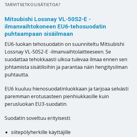
TARVITSETKO LISÄTIETOA?
Mitsubishi Lossnay VL-50S2-E -
ilmanvaihtokoneen EU6-tehosuodatin
puhtaampaan sisäilmaan
EU6-luokan tehosuodatin on suunniteltu Mitsubishi
Lossnay VL-50S2-E -ilmanvaihtolaitteeseen. Se
suodattaa tehokkaasti ulkoa tulevaa ilmaa ennen sen
johtamista sisätiloihin ja parantaa näin hengitysilman
puhtautta.
EU6 kuuluu hienosuodatinluokkaan ja tarjoaa selvästi
paremman erotusasteen pienhiukkasille kuin
perusluokan EU3-suodatin.
Suodatin soveltuu erityisesti:
siitepölyherkille käyttäjille