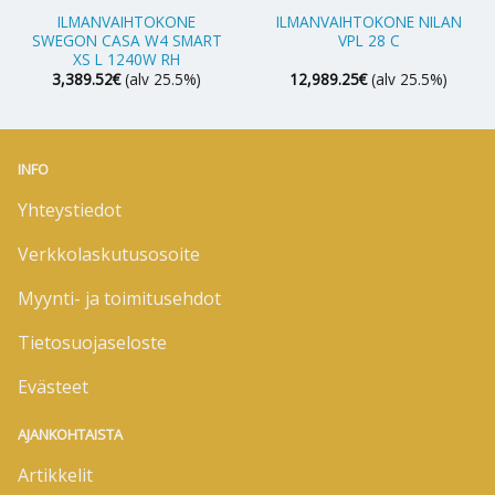
ILMANVAIHTOKONE
ILMANVAIHTOKONE NILAN
SWEGON CASA W4 SMART
VPL 28 C
XS L 1240W RH
3,389.52
€
(alv 25.5%)
12,989.25
€
(alv 25.5%)
INFO
Yhteystiedot
Verkkolaskutusosoite
Myynti- ja toimitusehdot
Tietosuojaseloste
Evästeet
AJANKOHTAISTA
Artikkelit