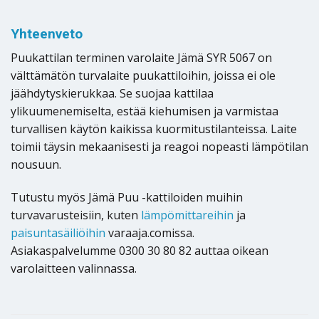
Yhteenveto
Puukattilan terminen varolaite Jämä SYR 5067 on
välttämätön turvalaite puukattiloihin, joissa ei ole
jäähdytyskierukkaa. Se suojaa kattilaa
ylikuumenemiselta, estää kiehumisen ja varmistaa
turvallisen käytön kaikissa kuormitustilanteissa. Laite
toimii täysin mekaanisesti ja reagoi nopeasti lämpötilan
nousuun.
Tutustu myös Jämä Puu -kattiloiden muihin
turvavarusteisiin, kuten
lämpömittareihin
ja
paisuntasäiliöihin
varaaja.comissa.
Asiakaspalvelumme 0300 30 80 82 auttaa oikean
varolaitteen valinnassa.