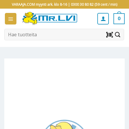
Skip
VARAAJA.COM myynti ark. klo 8-16 |
0300 30 80 82 (59 cent / min)
to
content
0
Etsi:
barcode_scanner