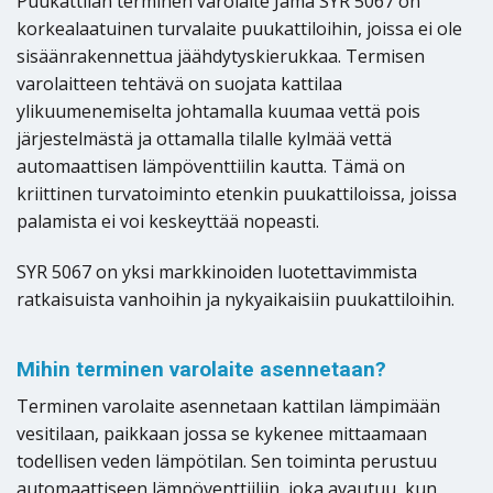
Puukattilan terminen varolaite Jämä SYR 5067 on
korkealaatuinen turvalaite puukattiloihin, joissa ei ole
sisäänrakennettua jäähdytyskierukkaa. Termisen
varolaitteen tehtävä on suojata kattilaa
ylikuumenemiselta johtamalla kuumaa vettä pois
järjestelmästä ja ottamalla tilalle kylmää vettä
automaattisen lämpöventtiilin kautta. Tämä on
kriittinen turvatoiminto etenkin puukattiloissa, joissa
palamista ei voi keskeyttää nopeasti.
SYR 5067 on yksi markkinoiden luotettavimmista
ratkaisuista vanhoihin ja nykyaikaisiin puukattiloihin.
Mihin terminen varolaite asennetaan?
Terminen varolaite asennetaan kattilan lämpimään
vesitilaan, paikkaan jossa se kykenee mittaamaan
todellisen veden lämpötilan. Sen toiminta perustuu
automaattiseen lämpöventtiiliin, joka avautuu, kun