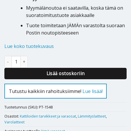
Myymälänoutoa ei saatavilla, koska tämä on
suoratoimitustuote asiakkaalle
Tuote toimitetaan JÄMÄn varastolta suoraan
Postin noutopisteeseen
Lue koko tuotekuvaus
Puukattilan terminen varolaite Jämä SYR 5067 (Kattilassa ei kieru
Lisää ostoskoriin
Tutustu kaikkiin rahoituksiimme!
Lue lisää!
Tuotetunnus (SKU):
PT-1548
Osastot:
Kattiloiden tarvikkeet ja varaosat
,
Lämmityslaitteet
,
Varolaitteet
Avainsana tuotteelle
Jämä varaosat