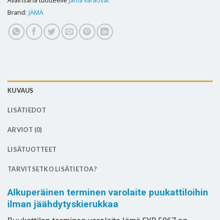
Brand:
JÄMÄ
KUVAUS
LISÄTIEDOT
ARVIOT (0)
LISÄTUOTTEET
TARVITSETKO LISÄTIETOA?
Alkuperäinen terminen varolaite puukattiloihin
ilman jäähdytyskierukkaa