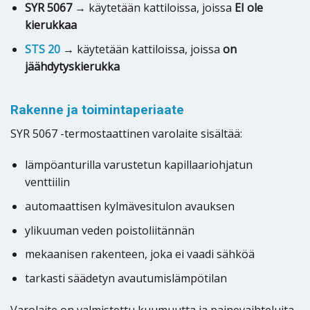
SYR 5067
→ käytetään kattiloissa, joissa
EI ole
kierukkaa
STS 20
→ käytetään kattiloissa, joissa
on
jäähdytyskierukka
Rakenne ja toimintaperiaate
SYR 5067 -termostaattinen varolaite sisältää:
lämpöanturilla varustetun kapillaariohjatun
venttiilin
automaattisen kylmävesitulon avauksen
ylikuuman veden poistoliitännän
mekaanisen rakenteen, joka ei vaadi sähköä
tarkasti säädetyn avautumislämpötilan
Varolaite on valmistettu kuumuutta ja painevaihteluita