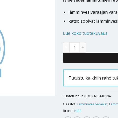
Nibe vedenlämmittimen ratt
lämminvesivaraajan var
katso sopivat lämminves
Lue koko tuotekuvaus
Nibe varaajan varaosa ratti EG
Tutustu kaikkiin rahoit
Tuotetunnus (SKU):
NB-418194
Osastot:
Lämminvesivaraajat
,
Lämmi
Brand:
NIBE