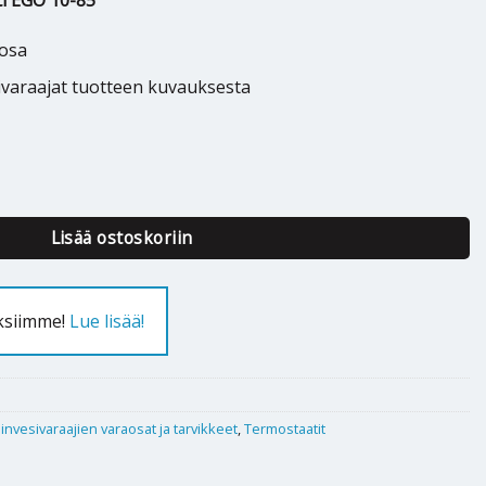
i EGO 10-85
aosa
ivaraajat tuotteen kuvauksesta
O 10-85 - 418194 määrä
Lisää ostoskoriin
uksiimme!
Lue lisää!
nvesivaraajien varaosat ja tarvikkeet
,
Termostaatit