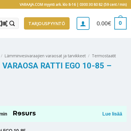
VARAAJA.COM myynti ark. klo 8-16 |
0300 30 80 82 (59 cent / min)
barcode_scanner
0
0.00
€
TARJOUSPYYNTÖ
/
Lämminvesivaraajien varaosat ja tarvikkeet
/
Termostaatit
 VARAOSA RATTI EGO 10-85 –
min
Lue lisää