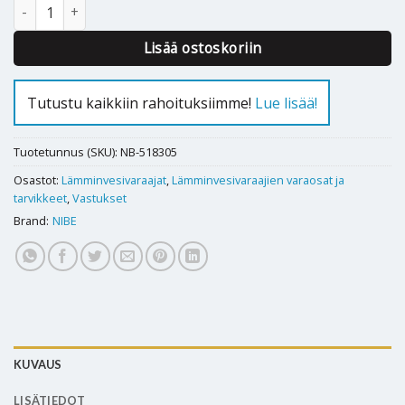
Nibe lämminvesivaraajan uppovastus BAR 38 incoloy - 518305 mä
Lisää ostoskoriin
Tutustu kaikkiin rahoituksiimme!
Lue lisää!
Tuotetunnus (SKU):
NB-518305
Osastot:
Lämminvesivaraajat
,
Lämminvesivaraajien varaosat ja
tarvikkeet
,
Vastukset
Brand:
NIBE
KUVAUS
LISÄTIEDOT