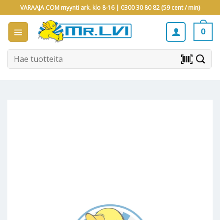
Skip
VARAAJA.COM myynti ark. klo 8-16 |
0300 30 80 82 (59 cent / min)
to
content
0
Etsi:
barcode_scanner