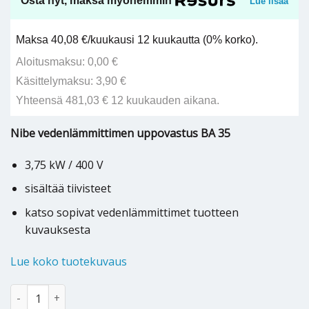
Osta nyt, maksa myöhemmin
Lue lisää
Maksa 40,08 €/kuukausi 12 kuukautta (0% korko).
Aloitusmaksu: 0,00 €
Käsittelymaksu: 3,90 €
Yhteensä 481,03 € 12 kuukauden aikana.
Nibe vedenlämmittimen uppovastus BA 35
3,75 kW / 400 V
sisältää tiivisteet
katso sopivat vedenlämmittimet tuotteen
kuvauksesta
Lue koko tuotekuvaus
Nibe lämminvesivaraajan uppovastus BA 35 - 218021 määrä