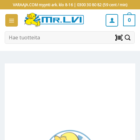
Skip
VARAAJA.COM myynti ark. klo 8-16 |
0300 30 80 82 (59 cent / min)
to
content
0
Etsi:
barcode_scanner