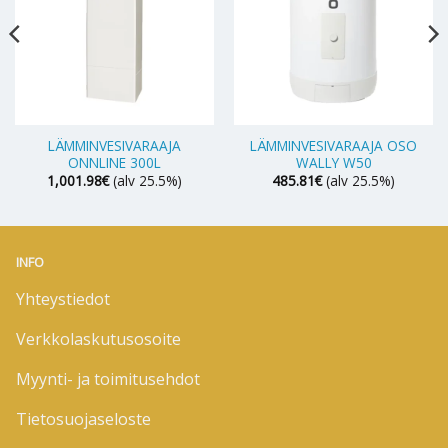
LÄMMINVESIVARAAJA
LÄMMINVESIVARAAJA OSO
ONNLINE 300L
WALLY W50
1,001.98
€
(alv 25.5%)
485.81
€
(alv 25.5%)
INFO
Yhteystiedot
Verkkolaskutusosoite
Myynti- ja toimitusehdot
Tietosuojaseloste