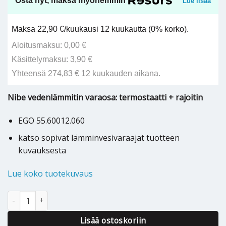
Osta nyt, maksa myöhemmin
Lue lisää
Maksa 22,90 €/kuukausi 12 kuukautta (0% korko).
Aloitusmaksu: 0,00 €
Käsittelymaksu: 3,90 €
Yhteensä 274,83 € 12 kuukauden aikana.
Nibe vedenlämmitin varaosa: termostaatti + rajoitin
EGO 55.60012.060
katso sopivat lämminvesivaraajat tuotteen
kuvauksesta
Lue koko tuotekuvaus
Nibe lämminvesivaraajan varaosa termostaatti + rajoitin - 51855
Lisää ostoskoriin