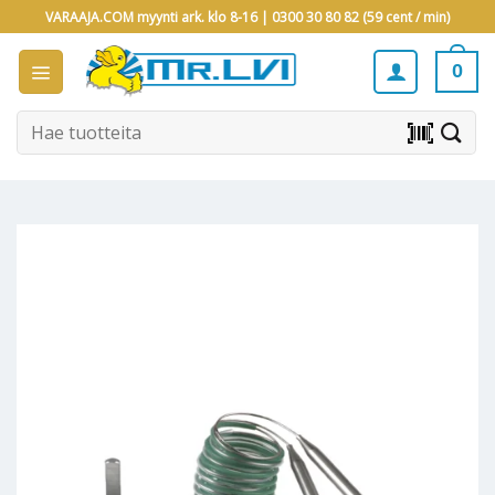
Skip
VARAAJA.COM myynti ark. klo 8-16 |
0300 30 80 82 (59 cent / min)
to
content
0
Etsi:
barcode_scanner