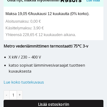
Osta nyt, maksa myöhemmin
Lue lisää
Maksa 19,05 €/kuukausi 12 kuukautta (0% korko).
Aloitusmaksu: 0,00 €
Käsittelymaksu: 3,90 €
Yhteensä 228,65 € 12 kuukauden aikana.
Metro vedenlämmittimen termostaatti 75°C 3-v
X kW / 230 – 400 V
katso sopivat lämminvesivaraajat tuotteen
kuvauksesta
Lue koko tuotekuvaus
Metro varaajan termostaatti 75°C 3-v - 2702289999 määrä
Lisää ostoskoriin