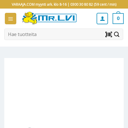
Skip
VARAAJA.COM myynti ark. klo 8-16 |
0300 30 80 82 (59 cent / min)
to
content
0
Etsi:
barcode_scanner