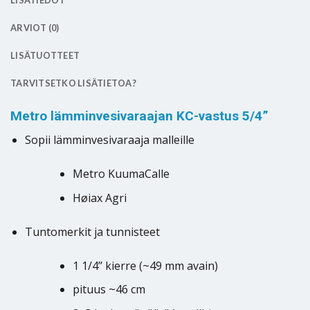
LISÄTIEDOT
ARVIOT (0)
LISÄTUOTTEET
TARVITSETKO LISÄTIETOA?
Metro lämminvesivaraajan KC-vastus 5/4”
Sopii lämminvesivaraaja malleille
Metro KuumaCalle
Høiax Agri
Tuntomerkit ja tunnisteet
1 1/4’’ kierre (~49 mm avain)
pituus ~46 cm