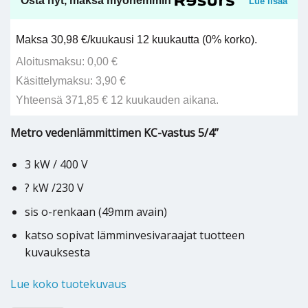
Osta nyt, maksa myöhemmin
Lue lisää
Maksa 30,98 €/kuukausi 12 kuukautta (0% korko).
Aloitusmaksu: 0,00 €
Käsittelymaksu: 3,90 €
Yhteensä 371,85 € 12 kuukauden aikana.
Metro vedenlämmittimen KC-vastus 5/4”
3 kW / 400 V
? kW /230 V
sis o-renkaan (49mm avain)
katso sopivat lämminvesivaraajat tuotteen
kuvauksesta
Lue koko tuotekuvaus