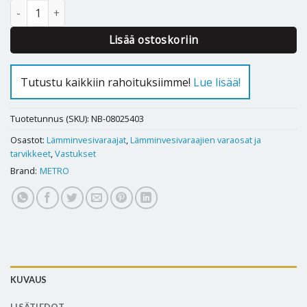
Metro lämminvesivaraajan KC-vastus 5/4'' - 08025403 määrä
Lisää ostoskoriin
Tutustu kaikkiin rahoituksiimme!
Lue lisää!
Tuotetunnus (SKU):
NB-08025403
Osastot:
Lämminvesivaraajat
,
Lämminvesivaraajien varaosat ja
tarvikkeet
,
Vastukset
Brand:
METRO
KUVAUS