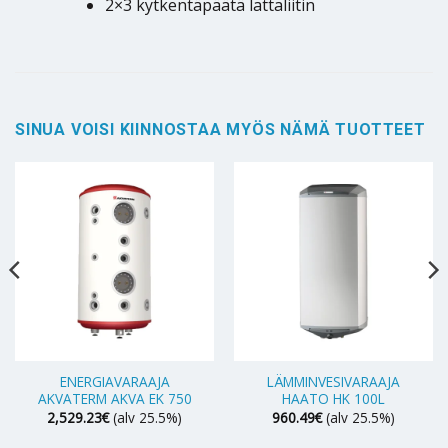
2×3 kytkentäpäätä lattaliitin
SINUA VOISI KIINNOSTAA MYÖS NÄMÄ TUOTTEET
ENERGIAVARAAJA
LÄMMINVESIVARAAJA
AKVATERM AKVA EK 750
HAATO HK 100L
2,529.23
€
(alv 25.5%)
960.49
€
(alv 25.5%)