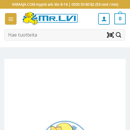
Skip
VARAAJA.COM myynti ark. klo 8-16 |
0300 30 80 82 (59 cent / min)
to
content
0
Etsi:
barcode_scanner