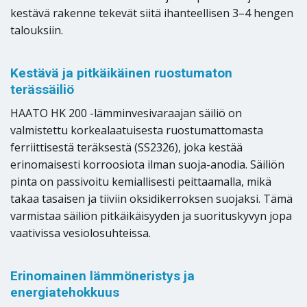
kestävä rakenne tekevät siitä ihanteellisen 3–4 hengen
talouksiin.
Kestävä ja pitkäikäinen ruostumaton
terässäiliö
HAATO HK 200 -lämminvesivaraajan säiliö on
valmistettu korkealaatuisesta ruostumattomasta
ferriittisestä teräksestä (SS2326), joka kestää
erinomaisesti korroosiota ilman suoja-anodia. Säiliön
pinta on passivoitu kemiallisesti peittaamalla, mikä
takaa tasaisen ja tiiviin oksidikerroksen suojaksi. Tämä
varmistaa säiliön pitkäikäisyyden ja suorituskyvyn jopa
vaativissa vesiolosuhteissa.
Erinomainen lämmöneristys ja
energiatehokkuus