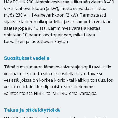
HAATO HK 200 -lämminvesivaraaja liitetään yleensä 400
V ~ 3-vaiheverkkoon (3 kW), mutta se voidaan liittää
myös 230 V ~ 1-vaiheverkkoon (2 kW). Termostaatti
sijaitsee laitteen ulkopuolella, ja sen lämpötila voidaan
säätää jopa 80 °C asti. Lämminvesivaraaja kestää
enintään 10 baarin käyttöpaineen, mikä takaa
turvallisen ja luotettavan käytön.
Suositukset vedelle
Tämä ruostumaton lämminvesivaraaja sopii tavallisille
vesilaaduille, mutta sitä ei suositella käytettäväksi
vesissä, joissa on korkea kloridi- tai kalkkipitoisuus. Jos
vesi on erittäin kloridipitoista, suosittelemme
vaihtoehtoista NIBE- tai METRO-emalivaraajaa.
Takuu ja pitkä käyttöikä