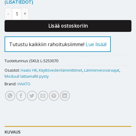
(LISÄTIEDOT)
Lämminvesivaraaja Haato HK 200 määrä
Lisää ostoskoriin
Tutustu kaikkiin rahoituksiimme!
Lue lisää!
Tuotetunnus (SKU):
L-5253070
Osastot:
Haato HK
,
Käyttövedenlämmittimet
,
Lämminvesivaraajat
,
Moduuli lattiamallit pysty
Brand:
HAATO
KUVAUS