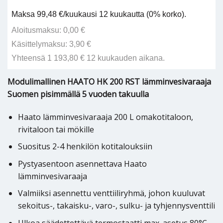
Maksa 99,48 €/kuukausi 12 kuukautta (0% korko).
Aloitusmaksu: 0,00 €
Käsittelymaksu: 3,90 €
Yhteensä 1 193,80 € 12 kuukauden aikana.
Modulimallinen HAATO HK 200 RST lämminvesivaraaja
Suomen pisimmällä 5 vuoden takuulla
Haato lämminvesivaraaja 200 L omakotitaloon,
rivitaloon tai mökille
Suositus 2-4 henkilön kotitalouksiin
Pystyasentoon asennettava Haato
lämminvesivaraaja
Valmiiksi asennettu venttiiliryhmä, johon kuuluvat
sekoitus-, takaisku-, varo-, sulku- ja tyhjennysventtili