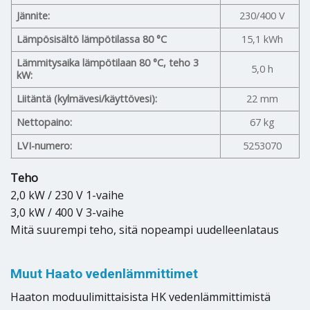
Jännite:
230/400 V
Lämpösisältö lämpötilassa 80 °C
15,1 kWh
Lämmitysaika lämpötilaan 80 °C, teho 3
5,0 h
kW:
Liitäntä (kylmävesi/käyttövesi):
22 mm
Nettopaino:
67 kg
LVI-numero:
5253070
Teho
2,0 kW / 230 V 1-vaihe
3,0 kW / 400 V 3-vaihe
Mitä suurempi teho, sitä nopeampi uudelleenlataus
Muut Haato vedenlämmittimet
Haaton moduulimittaisista HK vedenlämmittimistä