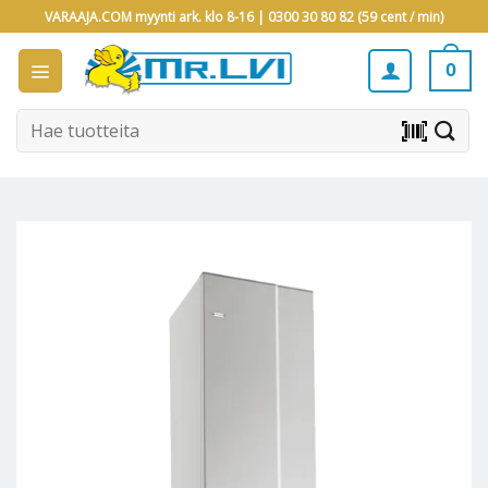
Skip
VARAAJA.COM myynti ark. klo 8-16 |
0300 30 80 82 (59 cent / min)
to
content
0
Etsi:
barcode_scanner