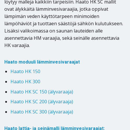
löytyy malleja kaikkiin tarpeisiin. Haato HK SC mallit
ovat älykkäitä lämminvesivaraajia, jotka oppivat
lämpimän veden käyttötarpeen minimoiden
lämpöhäviöt ja tuottaen säästöjä sähkön kulutukseen.
Lisäksi valikoimassa on saunan lauteiden alle
asennettavia HM varaajia, sekä seinälle asennettavia
HK varaajia.
Haato moduuli lämminvesivaraajat
Haato HK 150
Haato HK 300
Haato HK SC 150 (älyvaraaja)
Haato HK SC 200 (älyvaraaja)
Haato HK SC 300 (älyvaraaja)
Haato lattia- ja seinämalli lämminvesivaraajat: