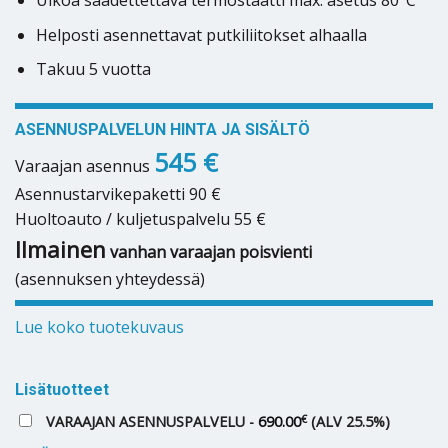
Ulkoa säädettettävä termostaatti max. asetus 80°C
Helposti asennettavat putkiliitokset alhaalla
Takuu 5 vuotta
ASENNUSPALVELUN HINTA JA SISÄLTÖ
545 €
Varaajan asennus
Asennustarvikepaketti 90 €
Huoltoauto / kuljetuspalvelu 55 €
Ilmainen
vanhan varaajan poisvienti
(asennuksen yhteydessä)
Lue koko tuotekuvaus
Lisätuotteet
€
VARAAJAN ASENNUSPALVELU -
690.00
(ALV 25.5%)