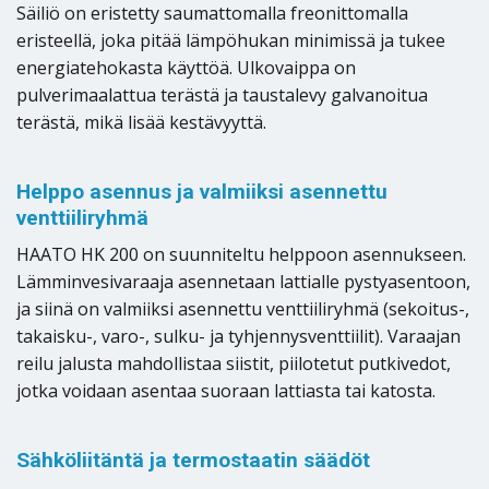
Säiliö on eristetty saumattomalla freonittomalla
eristeellä, joka pitää lämpöhukan minimissä ja tukee
energiatehokasta käyttöä. Ulkovaippa on
pulverimaalattua terästä ja taustalevy galvanoitua
terästä, mikä lisää kestävyyttä.
Helppo asennus ja valmiiksi asennettu
venttiiliryhmä
HAATO HK 200 on suunniteltu helppoon asennukseen.
Lämminvesivaraaja asennetaan lattialle pystyasentoon,
ja siinä on valmiiksi asennettu venttiiliryhmä (sekoitus-,
takaisku-, varo-, sulku- ja tyhjennysventtiilit). Varaajan
reilu jalusta mahdollistaa siistit, piilotetut putkivedot,
jotka voidaan asentaa suoraan lattiasta tai katosta.
Sähköliitäntä ja termostaatin säädöt