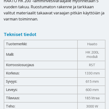
HAATO HK 200 -lämminvesivaraajalle myönnetään 5
vuoden takuu. Ruostumaton rakenne ja tarkkaan
valitut materiaalit takaavat varaajan pitkän käyttöiän ja
varman toiminnan.
Tekniset tiedot
Tuotemerkki:
Haato
HK 200L
Malli:
moduli
Korroosiosuojaus
RST
Korkeus:
1330 mm
Syvyys:
615 mm
Leveys:
600 mm
Tilavuus:
185 litraa
Teho:
3000 W