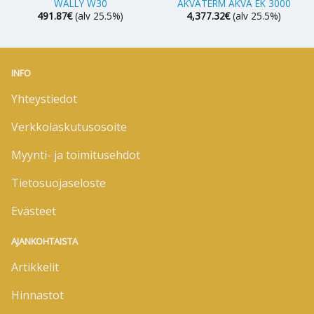
WALLY W30
AKVATERM AKVA EK 3000
491.87
€
(alv 25.5%)
4,377.32
€
(alv 25.5%)
INFO
Yhteystiedot
Verkkolaskutusosoite
Myynti- ja toimitusehdot
Tietosuojaseloste
Evästeet
AJANKOHTAISTA
Artikkelit
Hinnastot