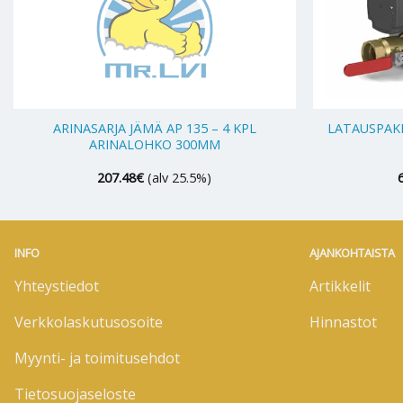
+
+
ARINASARJA JÄMÄ AP 135 – 4 KPL
LATAUSPAK
ARINALOHKO 300MM
207.48
€
(alv 25.5%)
INFO
AJANKOHTAISTA
Yhteystiedot
Artikkelit
Verkkolaskutusosoite
Hinnastot
Myynti- ja toimitusehdot
Tietosuojaseloste