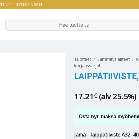
VELUT
REFERENSSIT
Etsi:
Tuotteet
/
Lämmityslaitteet
/
K
korjaussarjat
LAIPPATIIVIST
17.21
(alv 25.5%)
€
Osta nyt, maksa myöhem
Jämä – laippatiiviste A32–40