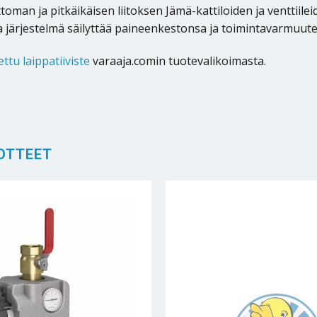
man ja pitkäikäisen liitoksen Jämä-kattiloiden ja venttiilei
ta järjestelmä säilyttää paineenkestonsa ja toimintavarmuut
ttu laippatiiviste
varaaja.comin tuotevalikoimasta.
OTTEET