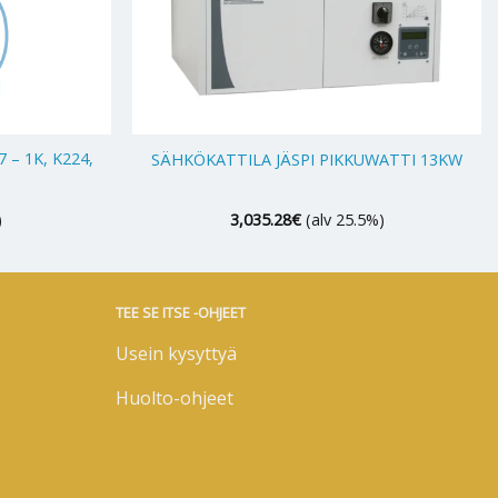
+
 – 1K, K224,
SÄHKÖKATTILA JÄSPI PIKKUWATTI 13KW
)
3,035.28
€
(alv 25.5%)
TEE SE ITSE -OHJEET
Usein kysyttyä
Huolto-ohjeet