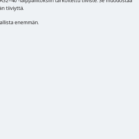
32–40 -laippaliitoksiin tarkoitettu tiiviste. Se muodostaa
 tiiviyttä.
vallista enemmän.