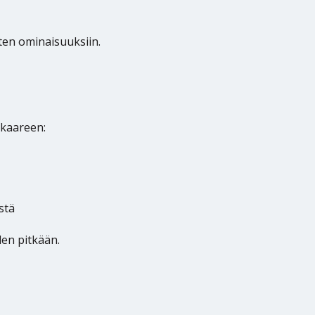
sten ominaisuuksiin.
nkaareen:
stä
den pitkään.