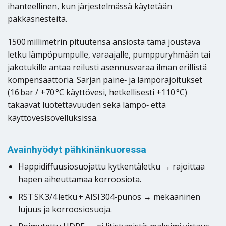
ihanteellinen, kun järjestelmässä käytetään
pakkasnesteitä.
1500 millimetrin pituutensa ansiosta tämä joustava
letku lämpöpumpulle, varaajalle, pumppuryhmään tai
jakotukille antaa reilusti asennusvaraa ilman erillistä
kompensaattoria. Sarjan paine‑ ja lämpörajoitukset
(16 bar / +70 °C käyttövesi, hetkellisesti +110 °C)
takaavat luotettavuuden sekä lämpö‑ että
käyttövesisovelluksissa.
Avainhyödyt pähkinänkuoressa
Happidiffuusiosuojattu kytkentäletku → rajoittaa
hapen aiheuttamaa korroosiota.
RST SK 3/4 letku + AISI 304‑punos → mekaaninen
lujuus ja korroosiosuoja.