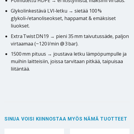
Poimutettu HDPE → ei litistymistä; maksimi virtaus.
Glykolinkestävä LVI‑letku → sietää 100 %
glykoli‑/etanoliseokset, happamat & emäksiset
liuokset.
Extra Twist DN19 → pieni 35 mm taivutussäde, paljon
virtaamaa (~120 l/min @ 3 bar).
1500 mm pituus → joustava letku lämpöpumpulle ja
muihin laitteisiin, joissa tarvitaan pitkää, taipuisaa
liitäntää.
SINUA VOISI KIINNOSTAA MYÖS NÄMÄ TUOTTEET