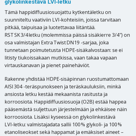
glykolinkestävä LVI‑letku
Tämä happidiffuusiosuojattu kytkentäletku on
suunniteltu vaativiin LVI‑kohteisiin, joissa tarvitaan
pitkää, taipuisaa ja luotettavaa liitäntää.
RST SK 3/4 letku (molemmissa päissä sisäkierre 3/4″) on
osa valmistajan Extra Twist DN19 -sarjaa, joka
tunnetaan poimutetusta HDPE‑sisäkalvostaan: se ei
litisty tiukoissakaan mutkissa, vaan takaa vapaan
virtauskanavan ja pienet painehäviöt.
Rakenne yhdistää HDPE‑sisäpinnan ruostumattomaan
AISI 304 -teräspunokseen ja teräskauluksiin, minkä
ansiosta letku kestää mekaanista rasitusta ja
korroosiota. Happidiffuusiosuoja (O2B) estää happea
pääsemästä suljettuun järjestelmään ja ehkäisee näin
korroosiota. Lisäksi kyseessä on glykolinkestävä
LVI‑letku: valmistajadata sallii 100 % glykoli‑ ja 100 %
etanoliseokset sekä happamat ja emäksiset aineet –