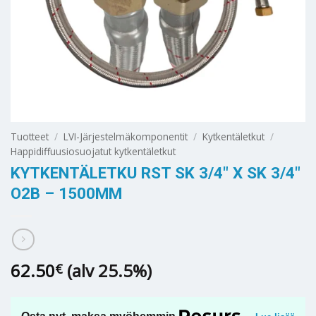
Tuotteet
/
LVI-Järjestelmäkomponentit
/
Kytkentäletkut
/
Happidiffuusiosuojatut kytkentäletkut
KYTKENTÄLETKU RST SK 3/4″ X SK 3/4″
O2B – 1500MM
62.50
(alv 25.5%)
€