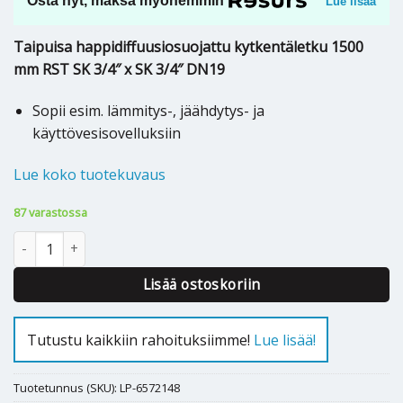
Osta nyt, maksa myöhemmin
Lue lisää
Taipuisa happidiffuusiosuojattu kytkentäletku 1500
mm RST SK 3/4″ x SK 3/4″ DN19
Sopii esim. lämmitys-, jäähdytys- ja
käyttövesisovelluksiin
Lue koko tuotekuvaus
87 varastossa
KYTKENTÄLETKU RST SK 3/4" x SK 3/4" O2B – 1500mm määrä
Lisää ostoskoriin
Tutustu kaikkiin rahoituksiimme!
Lue lisää!
Tuotetunnus (SKU):
LP-6572148