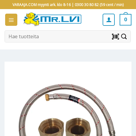
Skip
VARAAJA.COM myynti ark. klo 8-16 |
0300 30 80 82 (59 cent / min)
to
content
0
Etsi:
barcode_scanner