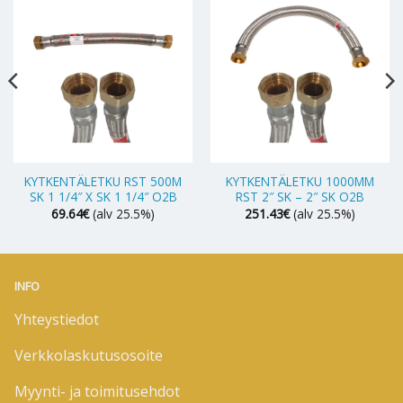
KYTKENTÄLETKU RST 500M
KYTKENTÄLETKU 1000MM
SK 1 1/4″ X SK 1 1/4″ O2B
RST 2″ SK – 2″ SK O2B
69.64
€
(alv 25.5%)
251.43
€
(alv 25.5%)
INFO
Yhteystiedot
Verkkolaskutusosoite
Myynti- ja toimitusehdot