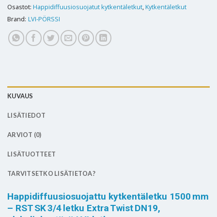
Osastot:
Happidiffuusiosuojatut kytkentäletkut
,
Kytkentäletkut
Brand:
LVI-PÖRSSI
KUVAUS
LISÄTIEDOT
ARVIOT (0)
LISÄTUOTTEET
TARVITSETKO LISÄTIETOA?
Happidiffuusiosuojattu kytkentäletku 1500 mm
– RST SK 3/4 letku Extra Twist DN19,