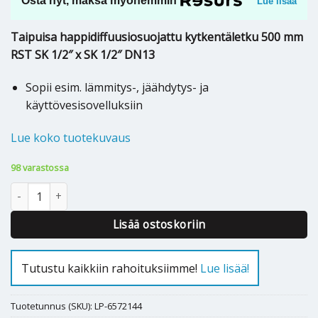
Osta nyt, maksa myöhemmin
Lue lisää
Taipuisa happidiffuusiosuojattu kytkentäletku 500 mm
RST SK 1/2″ x SK 1/2″ DN13
Sopii esim. lämmitys-, jäähdytys- ja
käyttövesisovelluksiin
Lue koko tuotekuvaus
98 varastossa
KYTKENTÄLETKU RST SK 1/2" x SK 1/2" – 500mm O2B määrä
Lisää ostoskoriin
Tutustu kaikkiin rahoituksiimme!
Lue lisää!
Tuotetunnus (SKU):
LP-6572144