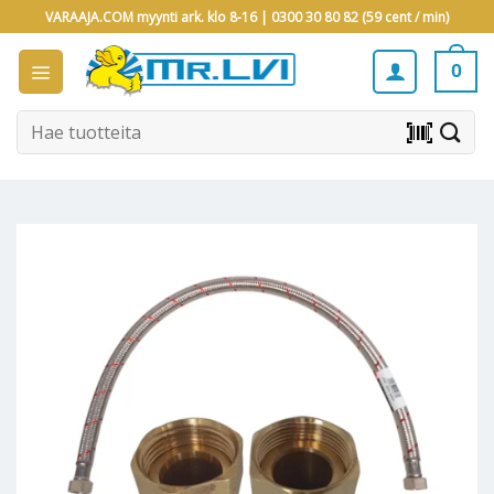
Skip
VARAAJA.COM myynti ark. klo 8-16 |
0300 30 80 82 (59 cent / min)
to
content
0
Etsi:
barcode_scanner