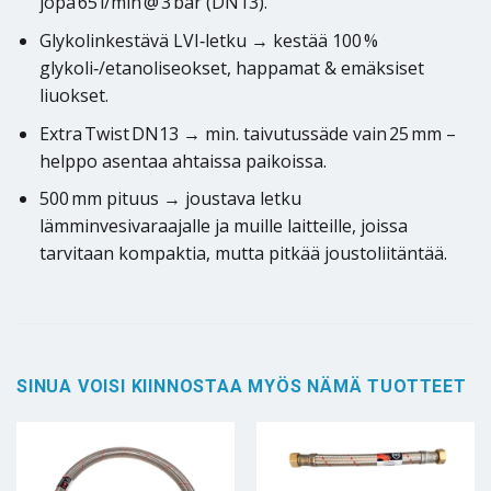
jopa 65 l/min @ 3 bar (DN13).
Glykolinkestävä LVI‑letku → kestää 100 %
glykoli‑/etanoliseokset, happamat & emäksiset
liuokset.
Extra Twist DN13 → min. taivutussäde vain 25 mm –
helppo asentaa ahtaissa paikoissa.
500 mm pituus → joustava letku
lämminvesivaraajalle ja muille laitteille, joissa
tarvitaan kompaktia, mutta pitkää joustoliitäntää.
SINUA VOISI KIINNOSTAA MYÖS NÄMÄ TUOTTEET