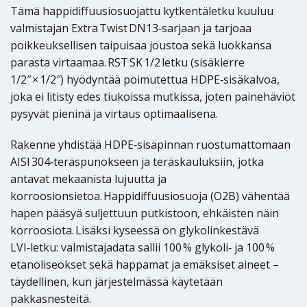
Tämä happidiffuusiosuojattu kytkentäletku kuuluu
valmistajan Extra Twist DN13‑sarjaan ja tarjoaa
poikkeuksellisen taipuisaa joustoa sekä luokkansa
parasta virtaamaa. RST SK 1/2 letku (sisäkierre
1/2″ × 1/2″) hyödyntää poimutettua HDPE‑sisäkalvoa,
joka ei litisty edes tiukoissa mutkissa, joten painehäviöt
pysyvät pieninä ja virtaus optimaalisena.
Rakenne yhdistää HDPE‑sisäpinnan ruostumattomaan
AISI 304‑teräspunokseen ja teräskauluksiin, jotka
antavat mekaanista lujuutta ja
korroosionsietoa. Happidiffuusiosuoja (O2B) vähentää
hapen pääsyä suljettuun putkistoon, ehkäisten näin
korroosiota. Lisäksi kyseessä on glykolinkestävä
LVI‑letku: valmistajadata sallii 100 % glykoli‑ ja 100 %
etanoliseokset sekä happamat ja emäksiset aineet –
täydellinen, kun järjestelmässä käytetään
pakkasnesteitä.