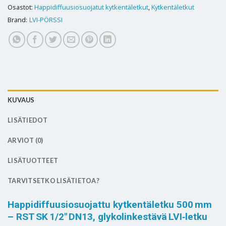
Osastot:
Happidiffuusiosuojatut kytkentäletkut
,
Kytkentäletkut
Brand:
LVI-PÖRSSI
KUVAUS
LISÄTIEDOT
ARVIOT (0)
LISÄTUOTTEET
TARVITSETKO LISÄTIETOA?
Happidiffuusiosuojattu kytkentäletku 500 mm
– RST SK 1/2″ DN13, glykolinkestävä LVI‑letku