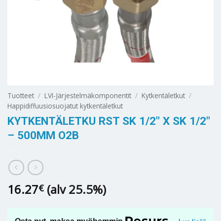
Tuotteet
/
LVI-Järjestelmäkomponentit
/
Kytkentäletkut
/
Happidiffuusiosuojatut kytkentäletkut
KYTKENTÄLETKU RST SK 1/2″ X SK 1/2″
– 500MM O2B
16.27
(alv 25.5%)
€