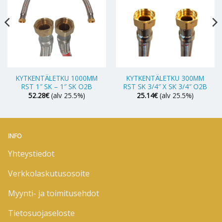
KYTKENTÄLETKU 1000MM
KYTKENTÄLETKU 300MM
RST 1″ SK – 1″ SK O2B
RST SK 3/4″ X SK 3/4″ O2B
52.28
€
(alv 25.5%)
25.14
€
(alv 25.5%)
INFO
Yhteystiedot
Verkkolaskutusosoite
Myynti- ja toimitusehdot
Tietosuojaseloste