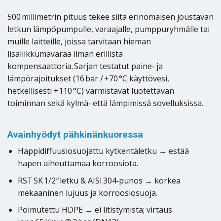
500 millimetrin pituus tekee siitä erinomaisen joustavan
letkun lämpöpumpulle, varaajalle, pumppuryhmälle tai
muille laitteille, joissa tarvitaan hieman
lisäliikkumavaraa ilman erillistä
kompensaattoria. Sarjan testatut paine‑ ja
lämpörajoitukset (16 bar / +70 °C käyttövesi,
hetkellisesti +110 °C) varmistavat luotettavan
toiminnan sekä kylmä‑ että lämpimissä sovelluksissa.
Avainhyödyt pähkinänkuoressa
Happidiffuusiosuojattu kytkentäletku → estää
hapen aiheuttamaa korroosiota.
RST SK 1/2″ letku & AISI 304‑punos → korkea
mekaaninen lujuus ja korroosiosuoja.
Poimutettu HDPE → ei litistymistä; virtaus