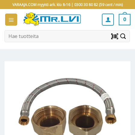
Skip
VARAAJA.COM myynti ark. klo 8-16 |
0300 30 80 82 (59 cent / min)
to
content
0
Etsi:
barcode_scanner