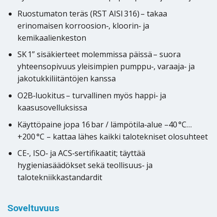
Ruostumaton teräs (RST AISI 316) – takaa
erinomaisen korroosion‑, kloorin‑ ja
kemikaalienkeston
SK 1” sisäkierteet molemmissa päissä – suora
yhteensopivuus yleisimpien pumppu‑, varaaja‑ ja
jakotukkiliitäntöjen kanssa
O2B‑luokitus – turvallinen myös happi‑ ja
kaasusovelluksissa
Käyttöpaine jopa 16 bar / lämpötila‑alue –40 °C…
+200 °C – kattaa lähes kaikki talotekniset olosuhteet
CE‑, ISO‑ ja ACS‑sertifikaatit; täyttää
hygieniasäädökset sekä teollisuus‑ ja
talotekniikkastandardit
Soveltuvuus