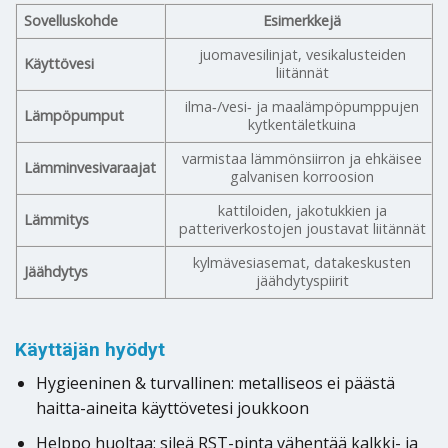
Sovelluskohde
Esimerkkejä
juomavesilinjat, vesikalusteiden
Käyttövesi
liitännät
ilma‑/vesi‑ ja maalämpöpumppujen
Lämpöpumput
kytkentäletkuina
varmistaa lämmönsiirron ja ehkäisee
Lämminvesivaraajat
galvanisen korroosion
kattiloiden, jakotukkien ja
Lämmitys
patteriverkostojen joustavat liitännät
kylmävesiasemat, datakeskusten
Jäähdytys
jäähdytyspiirit
Käyttäjän hyödyt
Hygieeninen & turvallinen: metalliseos ei päästä
haitta-aineita käyttövetesi joukkoon
Helppo huoltaa: sileä RST-pinta vähentää kalkki- ja