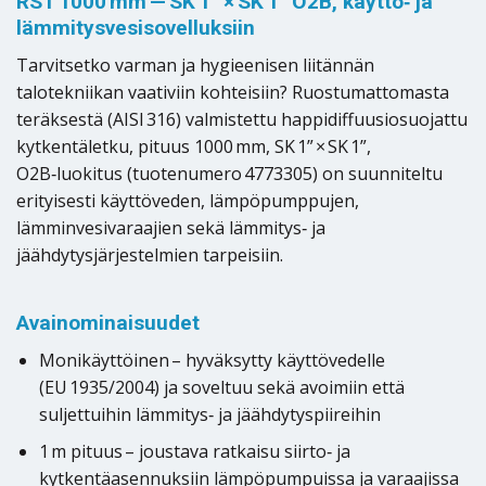
RST 1000 mm — SK 1” × SK 1” O2B, käyttö‑ ja
lämmitysvesisovelluksiin
Tarvitsetko varman ja hygieenisen liitännän
talotekniikan vaativiin kohteisiin? Ruostumattomasta
teräksestä (AISI 316) valmistettu happidiffuusiosuojattu
kytkentäletku, pituus 1000 mm, SK 1” × SK 1”,
O2B‑luokitus (tuotenumero 4773305) on suunniteltu
erityisesti käyttöveden, lämpöpumppujen,
lämminvesivaraajien sekä lämmitys‑ ja
jäähdytysjärjestelmien tarpeisiin.
Avainominaisuudet
Monikäyttöinen – hyväksytty käyttövedelle
(EU 1935/2004) ja soveltuu sekä avoimiin että
suljettuihin lämmitys‑ ja jäähdytyspiireihin
1 m pituus – joustava ratkaisu siirto‑ ja
kytkentäasennuksiin lämpöpumpuissa ja varaajissa