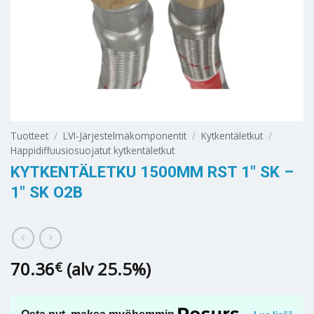
Tuotteet
/
LVI-Järjestelmäkomponentit
/
Kytkentäletkut
/
Happidiffuusiosuojatut kytkentäletkut
KYTKENTÄLETKU 1500MM RST 1″ SK –
1″ SK O2B
70.36
(alv 25.5%)
€