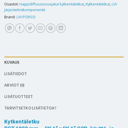
Osastot:
Happidiffuusiosuojatut kytkentäletkut
,
Kytkentäletkut
,
LVI-
Järjestelmäkomponentit
Brand:
LVI-PÖRSSI
KUVAUS
LISÄTIEDOT
ARVIOT (0)
LISÄTUOTTEET
TARVITSETKO LISÄTIETOA?
Kytkentäletku