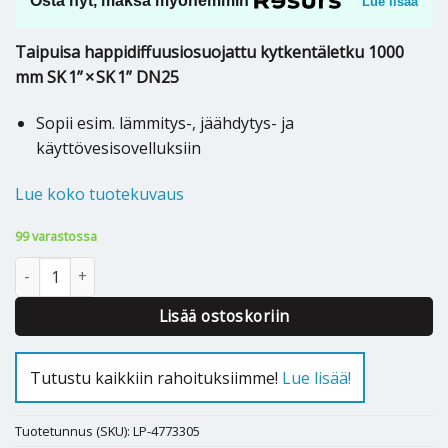
Osta nyt, maksa myöhemmin
Lue lisää
Taipuisa happidiffuusiosuojattu kytkentäletku 1000
mm SK 1” × SK 1” DN25
Sopii esim. lämmitys-, jäähdytys- ja
käyttövesisovelluksiin
Lue koko tuotekuvaus
99 varastossa
KYTKENTÄLETKU 1500mm RST 1" SK - 1" SK O2B määrä
Lisää ostoskoriin
Tutustu kaikkiin rahoituksiimme!
Lue lisää!
Tuotetunnus (SKU):
LP-4773305