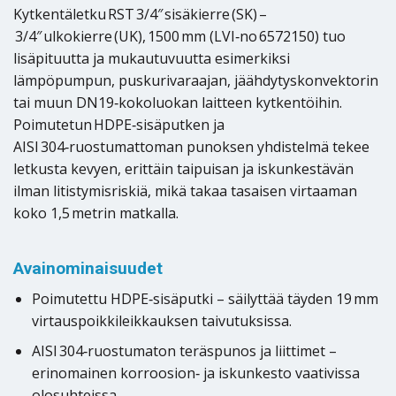
Kytkentäletku RST 3/4″ sisäkierre (SK) –
3/4″ ulkokierre (UK), 1500 mm (LVI‑no 6572150) tuo
lisäpituutta ja mukautuvuutta esimerkiksi
lämpöpumpun, puskurivaraajan, jäähdytyskonvektorin
tai muun DN19‑kokoluokan laitteen kytkentöihin.
Poimutetun HDPE‑sisäputken ja
AISI 304‑ruostumattoman punoksen yhdistelmä tekee
letkusta kevyen, erittäin taipuisan ja iskunkestävän
ilman litistymisriskiä, mikä takaa tasaisen virtaaman
koko 1,5 metrin matkalla.
Avainominaisuudet
Poimutettu HDPE‑sisäputki – säilyttää täyden 19 mm
virtauspoikkileikkauksen taivutuksissa.
AISI 304‑ruostumaton teräspunos ja liittimet –
erinomainen korroosion‑ ja iskunkesto vaativissa
olosuhteissa.