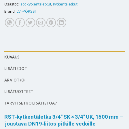
Osastot:
Isot kytkentäletkut
,
Kytkentäletkut
Brand:
LVI-PÖRSSI
KUVAUS
LISÄTIEDOT
ARVIOT (0)
LISÄTUOTTEET
TARVITSETKO LISÄTIETOA?
RST‑kytkentäletku 3/4″ SK × 3/4″ UK, 1500 mm –
joustava DN19‑liitos pitkille vedoille