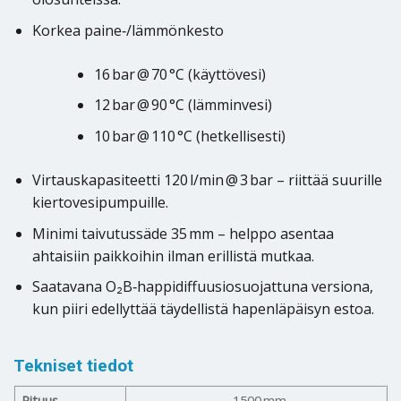
Korkea paine‑/lämmönkesto
16 bar @ 70 °C (käyttövesi)
12 bar @ 90 °C (lämminvesi)
10 bar @ 110 °C (hetkellisesti)
Virtauskapasiteetti 120 l/min @ 3 bar – riittää suurille
kiertovesipumpuille.
Minimi taivutussäde 35 mm – helppo asentaa
ahtaisiin paikkoihin ilman erillistä mutkaa.
Saatavana O₂B‑happidiffuusiosuojattuna versiona,
kun piiri edellyttää täydellistä hapenläpäisyn estoa.
Tekniset tiedot
Pituus
1500 mm