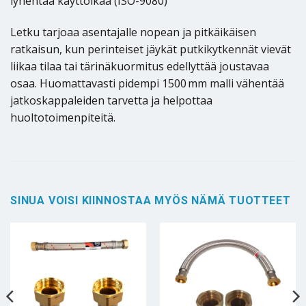
lyhentää käyttöikää (ISO-9080)
Letku tarjoaa asentajalle nopean ja pitkäikäisen
ratkaisun, kun perinteiset jäykät putkikytkennät vievät
liikaa tilaa tai tärinäkuormitus edellyttää joustavaa
osaa. Huomattavasti pidempi 1500 mm malli vähentää
jatkoskappaleiden tarvetta ja helpottaa
huoltotoimenpiteitä.
SINUA VOISI KIINNOSTAA MYÖS NÄMÄ TUOTTEET