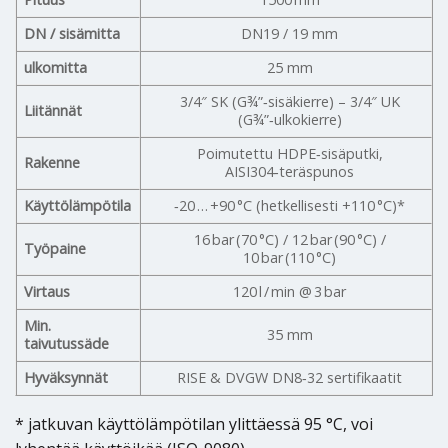
DN / sisämitta
DN19 / 19 mm
ulkomitta
25 mm
3/4″ SK (G¾”‑sisäkierre) – 3/4″ UK
Liitännät
(G¾”‑ulkokierre)
Poimutettu HDPE‑sisäputki,
Rakenne
AISI304‑teräspunos
Käyttölämpötila
‑20 … +90 °C (hetkellisesti +110 °C)*
16 bar (70 °C) / 12 bar (90 °C) /
Työpaine
10 bar (110 °C)
Virtaus
120 l / min @ 3 bar
Min.
35 mm
taivutussäde
Hyväksynnät
RISE & DVGW DN8‑32 sertifikaatit
* jatkuvan käyttölämpötilan ylittäessä 95 °C, voi