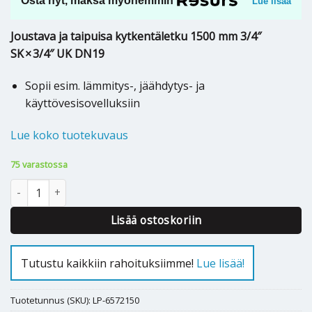
Osta nyt, maksa myöhemmin
Lue lisää
Joustava ja taipuisa kytkentäletku 1500 mm 3/4″
SK × 3/4″ UK DN19
Sopii esim. lämmitys-, jäähdytys- ja
käyttövesisovelluksiin
Lue koko tuotekuvaus
75 varastossa
KYTKENTÄLETKU RST 3/4" SK - 3/4" UK 1500mm määrä
Lisää ostoskoriin
Tutustu kaikkiin rahoituksiimme!
Lue lisää!
Tuotetunnus (SKU):
LP-6572150