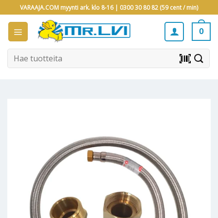
Skip
VARAAJA.COM myynti ark. klo 8-16 |
0300 30 80 82 (59 cent / min)
to
content
0
Etsi:
barcode_scanner