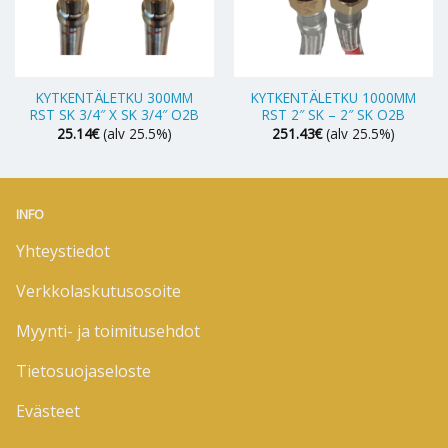
KYTKENTÄLETKU 300MM
KYTKENTÄLETKU 1000MM
RST SK 3/4″ X SK 3/4″ O2B
RST 2″ SK – 2″ SK O2B
25.14
€
(alv 25.5%)
251.43
€
(alv 25.5%)
INFO
Yhteystiedot
Verkkolaskutusosoite
Myynti- ja toimitusehdot
Tietosuojaseloste
Evästeet