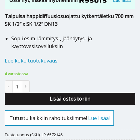
Osta nyt, maksa myöhemmin
Lue lisää
Taipuisa happidiffuusiosuojattu kytkentäletku 700 mm
SK 1/2″ x SK 1/2″ DN13
Sopii esim. lämmitys-, jäähdytys- ja
käyttövesisovelluksiin
Lue koko tuotekuvaus
4 varastossa
KYTKENTÄLETKU 700mm RST SK 1/2" x SK 1/2" O2B määrä
Lisää ostoskoriin
Tutustu kaikkiin rahoituksiimme!
Lue lisää!
Tuotetunnus (SKU):
LP-6572146