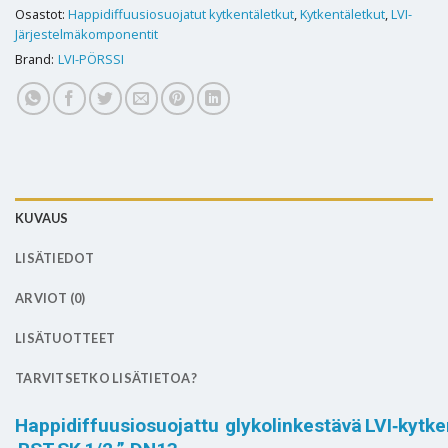
Osastot:
Happidiffuusiosuojatut kytkentäletkut
,
Kytkentäletkut
,
LVI-
Järjestelmäkomponentit
Brand:
LVI-PÖRSSI
KUVAUS
LISÄTIEDOT
ARVIOT (0)
LISÄTUOTTEET
TARVITSETKO LISÄTIETOA?
Happidiffuusiosuojattu glykolinkestävä LVI‑kytk