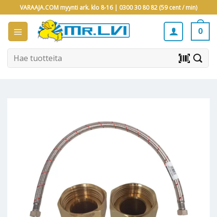
Skip
VARAAJA.COM myynti ark. klo 8-16 |
0300 30 80 82 (59 cent / min)
to
content
0
Etsi:
barcode_scanner