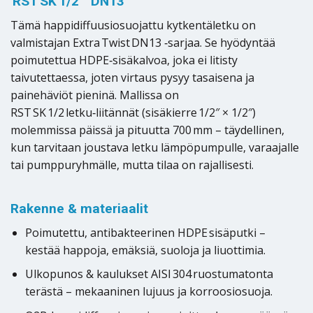
RST SK 1/2 ” DN13
Tämä happidiffuusiosuojattu kytkentäletku on
valmistajan Extra Twist DN13 ‑sarjaa. Se hyödyntää
poimutettua HDPE‑sisäkalvoa, joka ei litisty
taivutettaessa, joten virtaus pysyy tasaisena ja
painehäviöt pieninä. Mallissa on
RST SK 1/2 letku‑liitännät (sisäkierre 1/2″ × 1/2″)
molemmissa päissä ja pituutta 700 mm – täydellinen,
kun tarvitaan joustava letku lämpöpumpulle, varaajalle
tai pumppuryhmälle, mutta tilaa on rajallisesti.
Rakenne & materiaalit
Poimutettu, antibakteerinen HDPE sisäputki –
kestää happoja, emäksiä, suoloja ja liuottimia.
Ulkopunos & kaulukset AISI 304 ruostumatonta
terästä – mekaaninen lujuus ja korroosiosuoja.