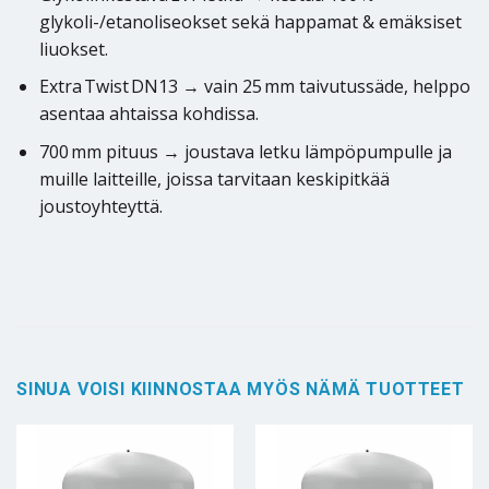
glykoli-/etanoliseokset sekä happamat & emäksiset
liuokset.
Extra Twist DN13 → vain 25 mm taivutussäde, helppo
asentaa ahtaissa kohdissa.
700 mm pituus → joustava letku lämpöpumpulle ja
muille laitteille, joissa tarvitaan keskipitkää
joustoyhteyttä.
SINUA VOISI KIINNOSTAA MYÖS NÄMÄ TUOTTEET