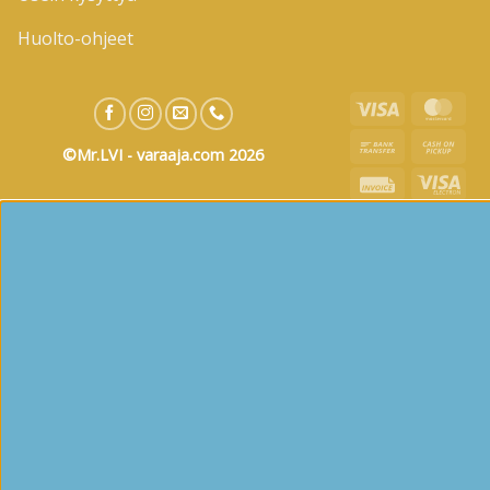
Huolto-ohjeet
Visa
Mas
Bank
Cas
©Mr.LVI - varaaja.com 2026
Transfer
on
Invoice
Visa
Pic
Elec