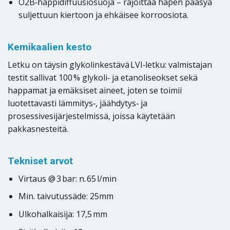
O2B‑happidiffuusiosuoja – rajoittaa hapen pääsyä
suljettuun kiertoon ja ehkäisee korroosiota.
Kemikaalien kesto
Letku on täysin glykolinkestävä LVI‑letku: valmistajan
testit sallivat 100 % glykoli‑ ja etanoliseokset sekä
happamat ja emäksiset aineet, joten se toimii
luotettavasti lämmitys‑, jäähdytys‑ ja
prosessivesijärjestelmissä, joissa käytetään
pakkasnesteitä.
Tekniset arvot
Virtaus @ 3 bar: n. 65 l/min
Min. taivutussäde: 25mm
Ulkohalkaisija: 17,5 mm