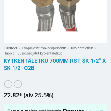
Tuotteet
/
LVI-Järjestelmäkomponentit
/
Kytkentäletkut
/
Happidiffuusiosuojatut kytkentäletkut
KYTKENTÄLETKU 700MM RST SK 1/2″ X
SK 1/2″ O2B
22.82
(alv 25.5%)
€