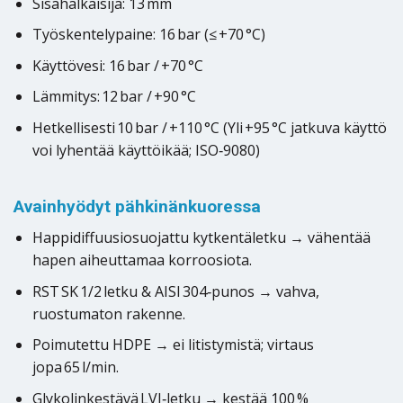
Sisähalkaisija: 13 mm
Työskentelypaine: 16 bar (≤ +70 °C)
Käyttövesi: 16 bar / +70 °C
Lämmitys: 12 bar / +90 °C
Hetkellisesti 10 bar / +110 °C (Yli +95 °C jatkuva käyttö
voi lyhentää käyttöikää; ISO‑9080)
Avainhyödyt pähkinänkuoressa
Happidiffuusiosuojattu kytkentäletku → vähentää
hapen aiheuttamaa korroosiota.
RST SK 1/2 letku & AISI 304‑punos → vahva,
ruostumaton rakenne.
Poimutettu HDPE → ei litistymistä; virtaus
jopa 65 l/min.
Glykolinkestävä LVI‑letku → kestää 100 %