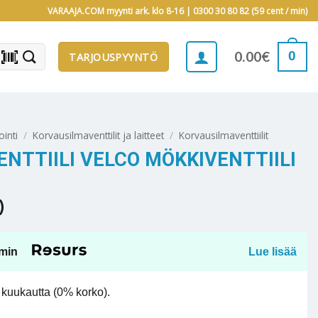
VARAAJA.COM myynti ark. klo 8-16 |
0300 30 80 82 (59 cent / min)
barcode_scanner
0
0.00
€
TARJOUSPYYNTÖ
ointi
/
Korvausilmaventtilit ja laitteet
/
Korvausilmaventtiilit
NTTIILI VELCO MÖKKIVENTTIILI
)
min
Lue lisää
kuukautta (0% korko).