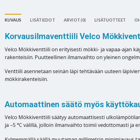
KUVAUS
LISÄTIEDOT
ARVIOT (0)
LISÄTUOTTEET
OH
Korvausilmaventtiili Velco Mökkivent
Velco Mökkiventtiili on erityisesti mökki- ja vapaa-ajan k
rakenteisiin. Puutteellinen ilmanvaihto on yleinen ongelma
Venttiili asennetaan seinän läpi tehtävään uuteen läpivient
mökkirakenteisiin.
Automaattinen säätö myös käyttökau
Velco Mökkiventtiili säätyy automaattisesti ulkolämpöti
ja –5 °C välillä, jolloin ilmanvaihto toimii vedottomasti ja
Kylmemmällä säällä muutaman millimetrin minimiavaus tak