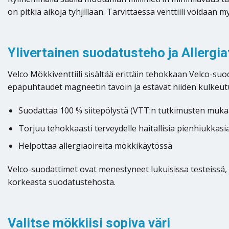
on pitkiä aikoja tyhjillään. Tarvittaessa venttiili voidaa
Ylivertainen suodatusteho ja Allerg
Velco Mökkiventtiili sisältää erittäin tehokkaan Velco-suo
epäpuhtaudet magneetin tavoin ja estävät niiden kulkeut
Suodattaa 100 % siitepölystä (VTT:n tutkimusten muka
Torjuu tehokkaasti terveydelle haitallisia pienhiukkasi
Helpottaa allergiaoireita mökkikäytössä
Velco-suodattimet ovat menestyneet lukuisissa testeissä,
korkeasta suodatustehosta.
Valitse mökkiisi sopiva väri