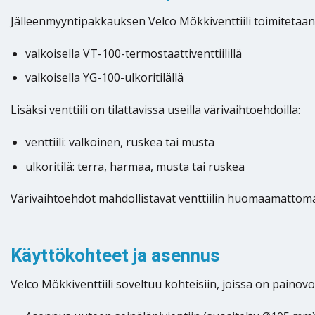
Jälleenmyyntipakkauksen Velco Mökkiventtiili toimitetaan
valkoisella VT-100-termostaattiventtiilillä
valkoisella YG-100-ulkoritilällä
Lisäksi venttiili on tilattavissa useilla värivaihtoehdoilla:
venttiili: valkoinen, ruskea tai musta
ulkoritilä: terra, harmaa, musta tai ruskea
Värivaihtoehdot mahdollistavat venttiilin huomaamattoman 
Käyttökohteet ja asennus
Velco Mökkiventtiili soveltuu kohteisiin, joissa on painov