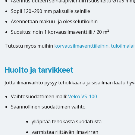
Asennus uuteen seinäläpivientiin (suositeltu Ø105 mm
Sopii 120–290 mm paksuille seinille
Asennetaan makuu- ja oleskelutiloihin
Suositus: noin 1 korvausilmaventtiili / 20 m²
Tutustu myös muihin
korvausilmaventtiileihin
,
tuloilmalai
Huolto ja tarvikkeet
Jotta ilmanvaihto pysyy tehokkaana ja sisäilman laatu hyvä
Vaihtosuodattimen malli:
Velco VS-100
Säännöllinen suodattimen vaihto:
ylläpitää tehokasta suodatusta
varmistaa riittävän ilmavirran