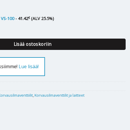
€
VS-100
-
41.42
(ALV 25.5%)
O MÖKKIVENTTIILI määrä
Lisää ostoskoriin
uksiimme!
Lue lisää!
Korvausilmaventtiilit
,
Korvausilmaventtilit ja laitteet