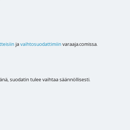
)
tteisiin
ja
vaihtosuodattimiin
varaaja.comissa.
nä, suodatin tulee vaihtaa säännöllisesti.