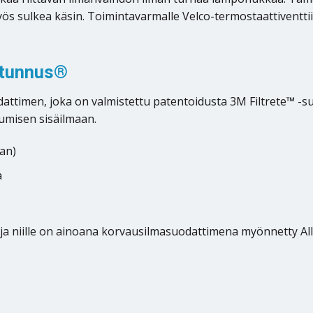
n myös sulkea käsin. Toimintavarmalle Velco-termostaattiventt
iatunnus®
dattimen, joka on valmistettu patentoidusta 3M Filtrete™ -su
umisen sisäilmaan.
an)
a
 ja niille on ainoana korvausilmasuodattimena myönnetty Al