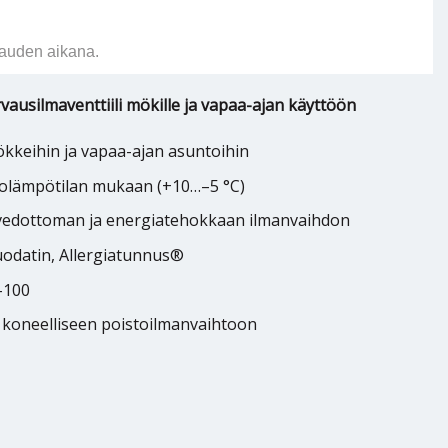
auden aikana.
vausilmaventtiili mökille ja vapaa-ajan käyttöön
mökkeihin ja vapaa-ajan asuntoihin
olämpötilan mukaan (+10…–5 °C)
vedottoman ja energiatehokkaan ilmanvaihdon
uodatin, Allergiatunnus®
-100
 koneelliseen poistoilmanvaihtoon