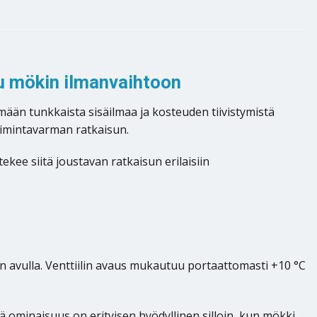
su mökin ilmanvaihtoon
emään tunkkaista sisäilmaa ja kosteuden tiivistymistä
toimintavarman ratkaisun.
ekee siitä joustavan ratkaisun erilaisiin
 avulla. Venttiilin avaus mukautuu portaattomasti +10 °C
ominaisuus on erityisen hyödyllinen silloin, kun mökki