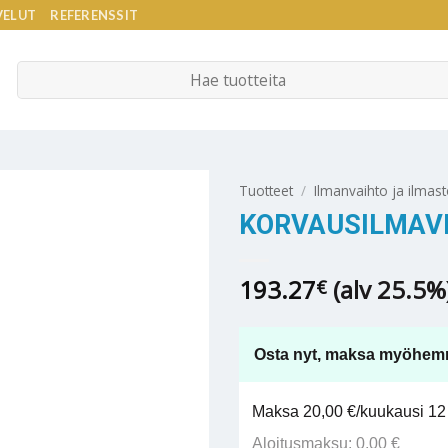
VELUT
REFERENSSIT
Etsi:
Tuotteet
/
Ilmanvaihto ja ilmast
KORVAUSILMAVE
193.27
(alv 25.5%
€
Osta nyt, maksa myöhem
Maksa 20,00 €/kuukausi 12 
Aloitusmaksu: 0,00 €