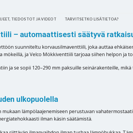
JEET, TIEDOSTOT JA VIDEOT
TARVITSETKO LISÄTIETOA?
tiili – automaattisesti säätyvä ratkai
äyttöön suunniteltu korvausilmaventtiili, joka auttaa ehkäis
 mökeillä, ja Velco Mökkiventtiili tarjoaa siihen helpon ja 
iin ja se sopii 120–290 mm paksuille seinärakenteille, mikä t
den ulkopuolella
lan mukaan lämpölaajenemiseen perustuvan vahatermostaatin
 energiatehokkaasti ilman käsin säätämistä.
aa riittävän ilmanvaihdon ilman turhaa lämpöhukkaa. Tämä 