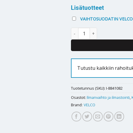
Lisätuotteet
VAIHTOSUODATIN VELCO 
KORVAUSILMAVENTTIILI VELC
Tutustu kaikkiin rahoit
Tuotetunnus (SKU):
I-8841082
Osastot:
Ilmanvaihto ja ilmastointi
,
Brand:
VELCO