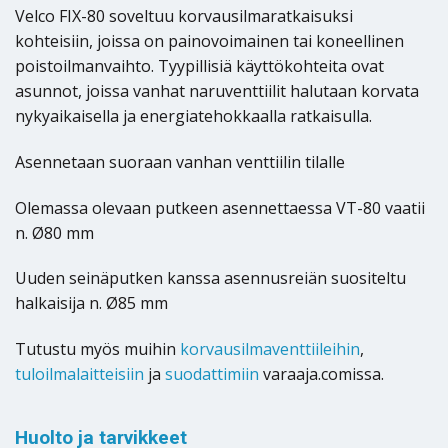
Velco FIX-80 soveltuu korvausilmaratkaisuksi
kohteisiin, joissa on painovoimainen tai koneellinen
poistoilmanvaihto. Tyypillisiä käyttökohteita ovat
asunnot, joissa vanhat naruventtiilit halutaan korvata
nykyaikaisella ja energiatehokkaalla ratkaisulla.
Asennetaan suoraan vanhan venttiilin tilalle
Olemassa olevaan putkeen asennettaessa VT-80 vaatii
n. Ø80 mm
Uuden seinäputken kanssa asennusreiän suositeltu
halkaisija n. Ø85 mm
Tutustu myös muihin
korvausilmaventtiileihin
,
tuloilmalaitteisiin
ja
suodattimiin
varaaja.comissa.
Huolto ja tarvikkeet