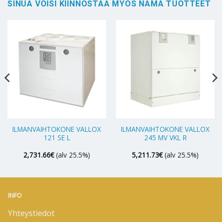
SINUA VOISI KIINNOSTAA MYÖS NÄMÄ TUOTTEET
ILMANVAIHTOKONE VALLOX
ILMANVAIHTOKONE VALLOX
121 SE L
245 MV VKL R
2,731.66
€
(alv 25.5%)
5,211.73
€
(alv 25.5%)
INFO
Yhteystiedot