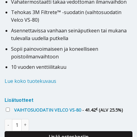
Vahatermostaatti takaa vedottoman ilmanvaihdon
Tehokas 3M Filtrete™ -suodatin (vaihtosuodatin
Velco VS-80)
Asennettavissa vanhaan seinäputkeen tai mukana
tulevalla uudella putkella
Sopii painovoimaiseen ja koneelliseen
poistoilmanvaihtoon
10 vuoden venttiilitakuu
Lue koko tuotekuvaus
Lisätuotteet
€
VAIHTOSUODATIN VELCO VS-80
-
41.42
(ALV 25.5%)
KORVAUSILMAVENTTIILI VELCO FIX-80 määrä
Lisää ostoskoriin