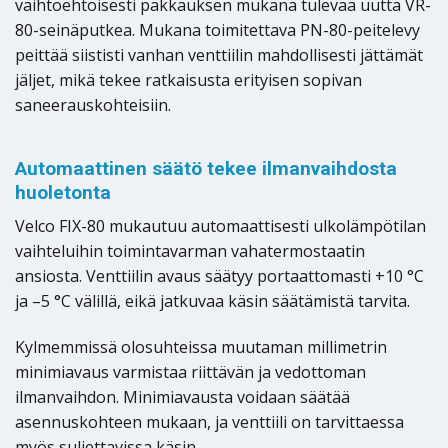
vaihtoehtoisesti pakkauksen mukana tulevaa uutta VR-
80-seinäputkea. Mukana toimitettava PN-80-peitelevy
peittää siististi vanhan venttiilin mahdollisesti jättämät
jäljet, mikä tekee ratkaisusta erityisen sopivan
saneerauskohteisiin.
Automaattinen säätö tekee ilmanvaihdosta
huoletonta
Velco FIX-80 mukautuu automaattisesti ulkolämpötilan
vaihteluihin toimintavarman vahatermostaatin
ansiosta. Venttiilin avaus säätyy portaattomasti +10 °C
ja –5 °C välillä, eikä jatkuvaa käsin säätämistä tarvita.
Kylmemmissä olosuhteissa muutaman millimetrin
minimiavaus varmistaa riittävän ja vedottoman
ilmanvaihdon. Minimiavausta voidaan säätää
asennuskohteen mukaan, ja venttiili on tarvittaessa
myös suljettavissa käsin.