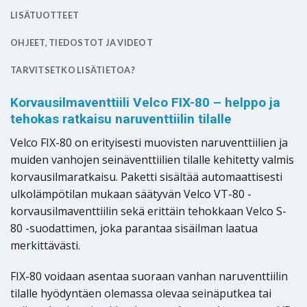
LISÄTUOTTEET
OHJEET, TIEDOSTOT JA VIDEOT
TARVITSETKO LISÄTIETOA?
Korvausilmaventtiili Velco FIX-80 – helppo ja
tehokas ratkaisu naruventtiilin tilalle
Velco FIX-80 on erityisesti muovisten naruventtiilien ja
muiden vanhojen seinäventtiilien tilalle kehitetty valmis
korvausilmaratkaisu. Paketti sisältää automaattisesti
ulkolämpötilan mukaan säätyvän Velco VT-80 -
korvausilmaventtiilin sekä erittäin tehokkaan Velco S-
80 -suodattimen, joka parantaa sisäilman laatua
merkittävästi.
FIX-80 voidaan asentaa suoraan vanhan naruventtiilin
tilalle hyödyntäen olemassa olevaa seinäputkea tai