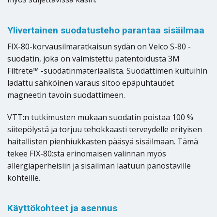
Ylivertainen suodatusteho parantaa sisäilmaa
FIX-80-korvausilmaratkaisun sydän on Velco S-80 -
suodatin, joka on valmistettu patentoidusta 3M
Filtrete™ -suodatinmateriaalista. Suodattimen kuituihin
ladattu sähköinen varaus sitoo epäpuhtaudet
magneetin tavoin suodattimeen.
VTT:n tutkimusten mukaan suodatin poistaa 100 %
siitepölystä ja torjuu tehokkaasti terveydelle erityisen
haitallisten pienhiukkasten pääsyä sisäilmaan. Tämä
tekee FIX-80:stä erinomaisen valinnan myös
allergiaperheisiin ja sisäilman laatuun panostaville
kohteille.
Käyttökohteet ja asennus