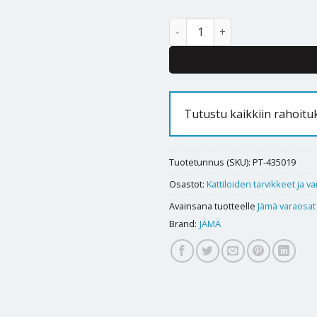
Kolmiolaippa Jämä 6 kW määrä
Tutustu kaikkiin rahoit
Tuotetunnus (SKU):
PT-435019
Osastot:
Kattiloiden tarvikkeet ja v
Avainsana tuotteelle
Jämä varaosat
Brand:
JÄMÄ