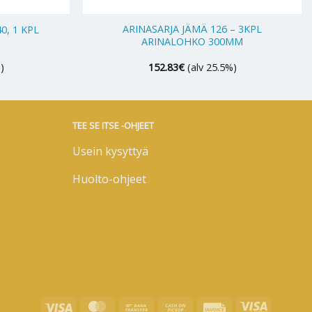
+
ARINASARJA JÄMÄ 126 – 3KPL
0, 1 KPL
ARINALOHKO 300MM
)
152.83
€
(alv 25.5%)
TEE SE ITSE -OHJEET
Usein kysyttyä
Huolto-ohjeet
Visa
MasterCard
Bank
Cash
Invoice
Visa