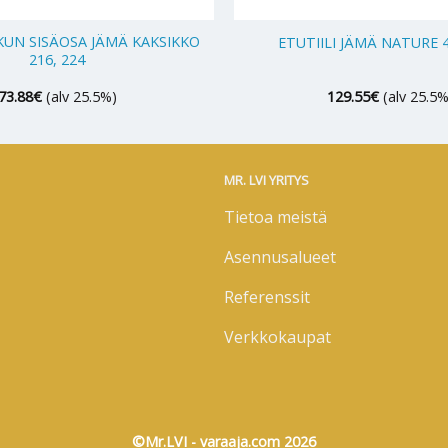
+
UN SISÄOSA JÄMÄ KAKSIKKO
ETUTIILI JÄMÄ NATURE 4
216, 224
73.88
€
(alv 25.5%)
129.55
€
(alv 25.5%
MR. LVI YRITYS
Tietoa meistä
Asennusalueet
Referenssit
Verkkokaupat
©Mr.LVI - varaaja.com 2026