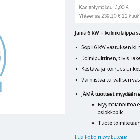
Käsittelymaksu: 3,90 €
Yhteensä 239,10 € 12 kuuk
Jämä 6 kW – kolmiolaippa s
Sopii 6 kW vastuksen kii
Kolmipulttinen, tiivis ra
Kestävä ja korroosionkes
Varmistaa turvallisen v
JÄMÄ tuotteet myydään a
Myymälänoutoa ei 
asiakkaalle
Tuote toimitetaa
Lue koko tuotekuvaus