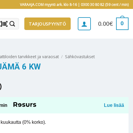
VARAAJA.COM myynti ark. klo 8-16 |
0300 30 80 82 (59 cent / min)
barcode_scanner
0
0.00
€
TARJOUSPYYNTÖ
attiloiden tarvikkeet ja varaosat
/
Sähkövastukset
JÄMÄ 6 KW
)
min
Lue lisää
kuukautta (0% korko).