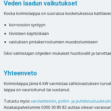
Veden laadun vaikutukset
Koska kolmiolaippa on suorassa kosketuksessa kattilave
korroosion syntyyn
tiivisteen käyttöikään
vastuksen pintakerrostumien muodostumiseen
Siksi valmistajan ohjeiden mukaiset huoltovälit ja tarvitta
Yhteenveto
Kolmiolaippa Jämä 6 kW varmistaa sähkövastuksen turvallise
laippa on vaurioitunut tai vuotanut.
Tutustu myös
varolaitteisiin
,
poltin- ja puhdistusluukkuih
Asiakaspalvelumme 0300 30 80 82 auttaa oikean varaosan