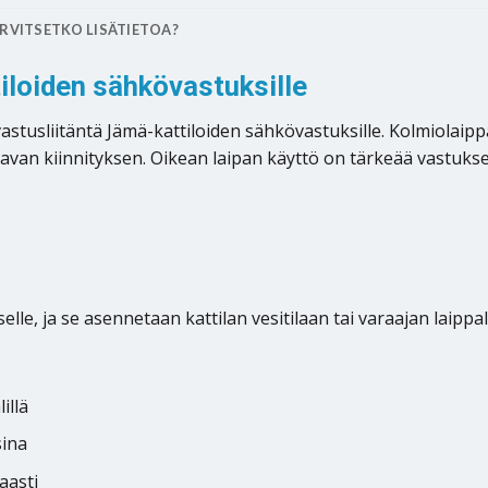
RVITSETKO LISÄTIETOA?
iloiden sähkövastuksille
stusliitäntä Jämä-kattiloiden sähkövastuksille. Kolmiolaip
ettavan kiinnityksen. Oikean laipan käyttö on tärkeää vastuks
lle, ja se asennetaan kattilan vesitilaan tai varaajan laippal
illä
sina
aasti