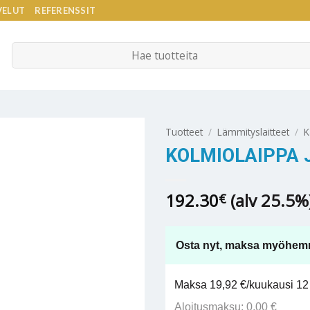
VELUT
REFERENSSIT
Etsi:
Tuotteet
/
Lämmityslaitteet
/
K
KOLMIOLAIPPA 
192.30
(alv 25.5%
€
Osta nyt, maksa myöhem
Maksa 19,92 €/kuukausi 12 
Aloitusmaksu: 0,00 €