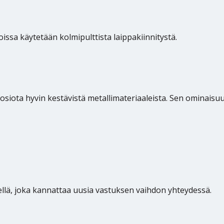
oissa käytetään kolmipulttista laippakiinnitystä.
siota hyvin kestävistä metallimateriaaleista. Sen ominaisuu
steellä, joka kannattaa uusia vastuksen vaihdon yhteydessä.