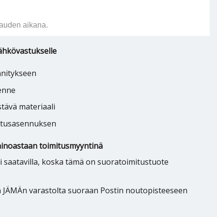
auden aikana.
ähkövastukselle
nnitykseen
kenne
tävä materiaali
astusasennuksen
inoastaan toimitusmyyntinä
saatavilla, koska tämä on suoratoimitustuote
n JÄMÄn varastolta suoraan Postin noutopisteeseen