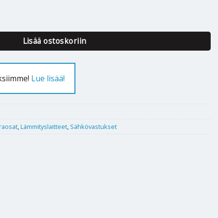
Lisää ostoskoriin
uksiimme!
Lue lisää!
araosat
,
Lämmityslaitteet
,
Sähkövastukset