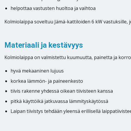
helpottaa vastusten huoltoa ja vaihtoa
Kolmiolaippa soveltuu Jämä-kattiloiden 6 kW vastuksille, j
Materiaali ja kestävyys
Kolmiolaippa on valmistettu kuumuutta, painetta ja korroo
hyvä mekaaninen lujuus
korkea lämmön- ja paineenkesto
tiivis rakenne yhdessä oikean tiivisteen kanssa
pitkä käyttöikä jatkuvassa lämmityskäytössä
Laipan tiivistys tehdään yleensä erillisellä laippatiivi