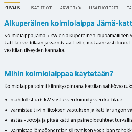
KUVAUS
LISÄTIEDOT
ARVIOT (0)
LISÄTUOTTEET
TA
Alkuperäinen kolmiolaippa Jämä-katt
Kolmiolaippa Jämä 6 kW on alkuperäinen laippamallinen va
kattilan vesitilaan ja varmistaa tiiviin, mekaanisesti luot
vesitilan tiiveyden kannalta.
Mihin kolmiolaippaa käytetään?
Kolmiolaippa toimii kiinnityspintana kattilan sähkövastukse
mahdollistaa 6 kW vastuksen kiinnityksen kattilaan
varmistaa tiiviin liitoksen vastuksen ja kattilarungon väl
estää vuotoja ja pitää kattilan paineolosuhteet turvalli
varmistaa lämpöenergian siirtymisen vesitilaan tehokk