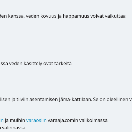
den kanssa, veden kovuus ja happamuus voivat vaikuttaa:
essa veden käsittely ovat tärkeitä.
n ja tiiviin asentamisen Jämä-kattilaan. Se on oleellinen va
in
ja muihin
varaosiin
varaaja.comin valikoimassa.
 valinnassa.