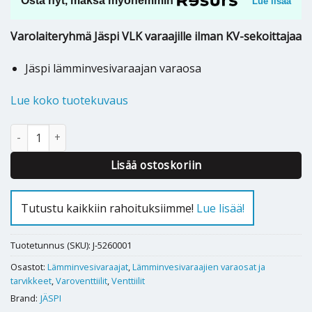
Osta nyt, maksa myöhemmin
Lue lisää
Varolaiteryhmä Jäspi VLK varaajille ilman KV-sekoittajaa
Jäspi lämminvesivaraajan varaosa
Lue koko tuotekuvaus
Jäspi VLK varaajan varolaiteryhmä LK 15mm - M01293 määrä
Lisää ostoskoriin
Tutustu kaikkiin rahoituksiimme!
Lue lisää!
Tuotetunnus (SKU):
J-5260001
Osastot:
Lämminvesivaraajat
,
Lämminvesivaraajien varaosat ja
tarvikkeet
,
Varoventtiilit
,
Venttiilit
Brand:
JÄSPI