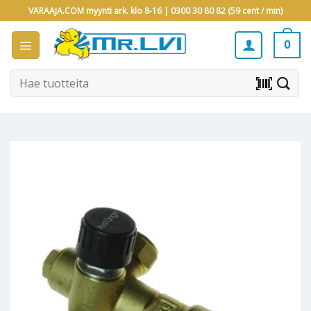
Skip
VARAAJA.COM myynti ark. klo 8-16 |
0300 30 80 82 (59 cent / min)
to
content
0
Etsi:
barcode_scanner