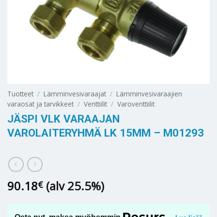
Tuotteet
/
Lämminvesivaraajat
/
Lämminvesivaraajien
varaosat ja tarvikkeet
/
Venttiilit
/
Varoventtiilit
JÄSPI VLK VARAAJAN
VAROLAITERYHMÄ LK 15MM – M01293
90.18
(alv 25.5%)
€