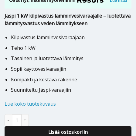
Osta nyt, maksa myöhemmin
Lue lisää
Jäspi 1 kW kilpivastus lämminvesivaraajalle – luotettava
lämmitysvastus veden lämmitykseen
Kilpivastus lämminvesivaraajaan
Teho 1 kW
Tasainen ja luotettava lämmitys
Sopii käyttövesivaraajiin
Kompakti ja kestävä rakenne
Suunniteltu Jäspi-varaajiin
Lue koko tuotekuvaus
Jäspi varaajan kilpivastus 1 kW - M00682 määrä
Lisää ostoskoriin