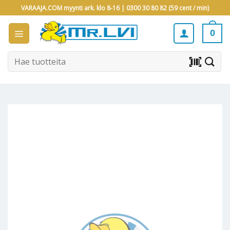
Skip
VARAAJA.COM myynti ark. klo 8-16 |
0300 30 80 82 (59 cent / min)
to
content
0
Etsi:
barcode_scanner