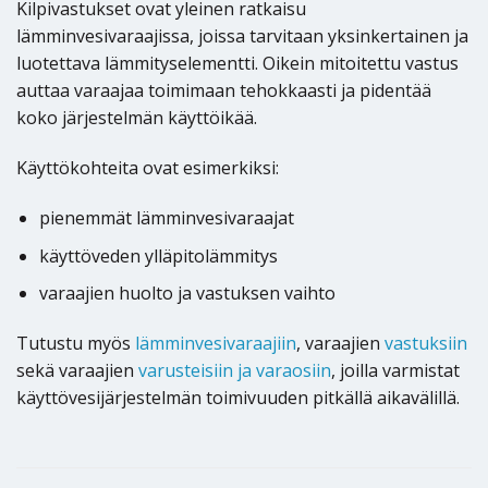
Kilpivastukset ovat yleinen ratkaisu
lämminvesivaraajissa, joissa tarvitaan yksinkertainen ja
luotettava lämmityselementti. Oikein mitoitettu vastus
auttaa varaajaa toimimaan tehokkaasti ja pidentää
koko järjestelmän käyttöikää.
Käyttökohteita ovat esimerkiksi:
pienemmät lämminvesivaraajat
käyttöveden ylläpitolämmitys
varaajien huolto ja vastuksen vaihto
Tutustu myös
lämminvesivaraajiin
, varaajien
vastuksiin
sekä varaajien
varusteisiin ja varaosiin
, joilla varmistat
käyttövesijärjestelmän toimivuuden pitkällä aikavälillä.