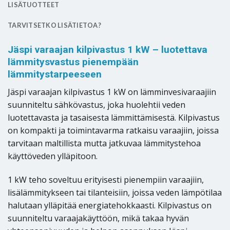
LISÄTUOTTEET
TARVITSETKO LISÄTIETOA?
Jäspi varaajan kilpivastus 1 kW – luotettava
lämmitysvastus pienempään
lämmitystarpeeseen
Jäspi varaajan kilpivastus 1 kW on lämminvesivaraajiin
suunniteltu sähkövastus, joka huolehtii veden
luotettavasta ja tasaisesta lämmittämisestä. Kilpivastus
on kompakti ja toimintavarma ratkaisu varaajiin, joissa
tarvitaan maltillista mutta jatkuvaa lämmitystehoa
käyttöveden ylläpitoon.
1 kW teho soveltuu erityisesti pienempiin varaajiin,
lisälämmitykseen tai tilanteisiin, joissa veden lämpötilaa
halutaan ylläpitää energiatehokkaasti. Kilpivastus on
suunniteltu varaajakäyttöön, mikä takaa hyvän