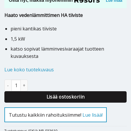
Osta nyt, maksa myöhemmin
Lue lisää
Haato vedenlämmittimen HA tiiviste
pieni kantikas tiiviste
1,5 kW
katso sopivat lämminvesivaraajat tuotteen
kuvauksesta
Lue koko tuotekuvaus
Haato varaajan HA tiiviste, pieni 1,5 kW - 033610 määrä
Lisää ostoskoriin
Tutustu kaikkiin rahoituksiimme!
Lue lisää!
Tuotetunnus (SKU):
NB-033610