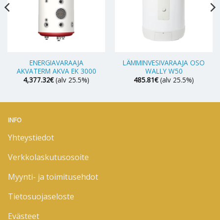
ENERGIAVARAAJA
LÄMMINVESIVARAAJA OSO
AKVATERM AKVA EK 3000
WALLY W50
4,377.32
€
(alv 25.5%)
485.81
€
(alv 25.5%)
INFO
Yhteystiedot
Verkkolaskutusosoite
Myynti- ja toimitusehdot
Tietosuojaseloste
Evästeet