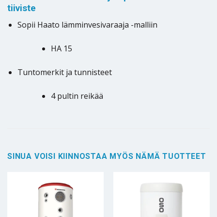
tiiviste
Sopii Haato lämminvesivaraaja -malliin
HA 15
Tuntomerkit ja tunnisteet
4 pultin reikää
SINUA VOISI KIINNOSTAA MYÖS NÄMÄ TUOTTEET