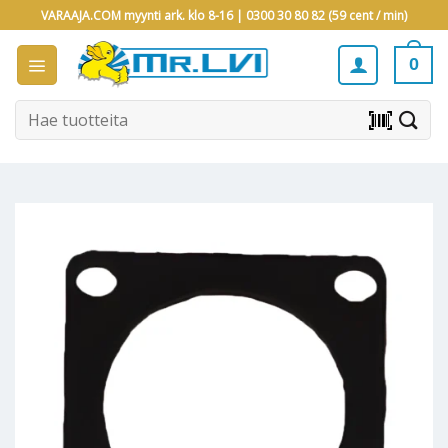
Skip
VARAAJA.COM myynti ark. klo 8-16 |
0300 30 80 82 (59 cent / min)
to
content
0
Etsi:
barcode_scanner