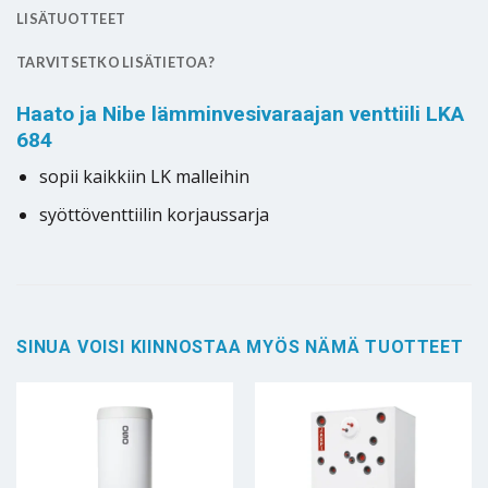
LISÄTUOTTEET
TARVITSETKO LISÄTIETOA?
Haato ja Nibe lämminvesivaraajan venttiili LKA
684
sopii kaikkiin LK malleihin
syöttöventtiilin korjaussarja
SINUA VOISI KIINNOSTAA MYÖS NÄMÄ TUOTTEET