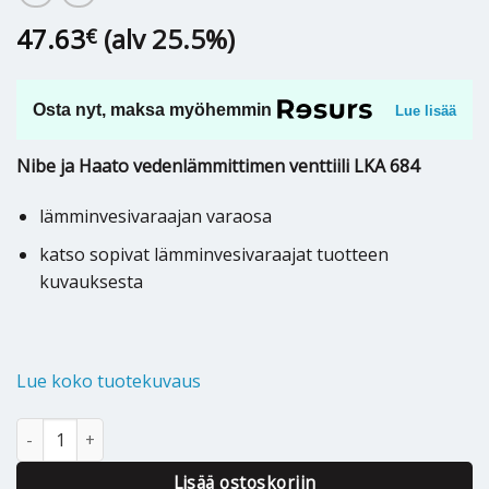
47.63
(alv 25.5%)
€
Osta nyt, maksa myöhemmin
Lue lisää
Nibe ja Haato vedenlämmittimen venttiili LKA 684
lämminvesivaraajan varaosa
katso sopivat lämminvesivaraajat tuotteen
kuvauksesta
Lue koko tuotekuvaus
Haato / Nibe lämminvesivaraajan venttiili LKA 684 - 624898 määr
Lisää ostoskoriin