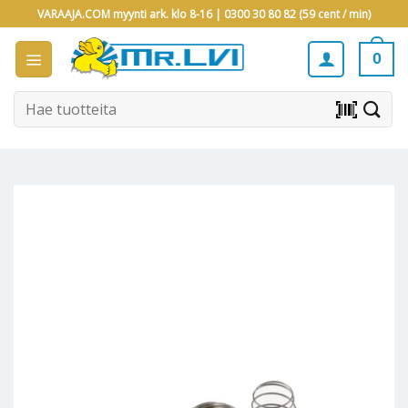
Skip
VARAAJA.COM myynti ark. klo 8-16 |
0300 30 80 82 (59 cent / min)
to
content
0
Etsi:
barcode_scanner