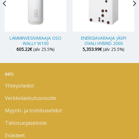
LÄMMINVESIVARAAJA OSO
ENERGIAVARAAJA JÄSPI
WALLY W100
OVALI HYBRID 2000
605.22
€
(alv 25.5%)
5,353.99
€
(alv 25.5%)
INFO
Yhteystiedot
Verkkolaskutusosoite
Myynti- ja toimitusehdot
Tietosuojaseloste
Evästeet