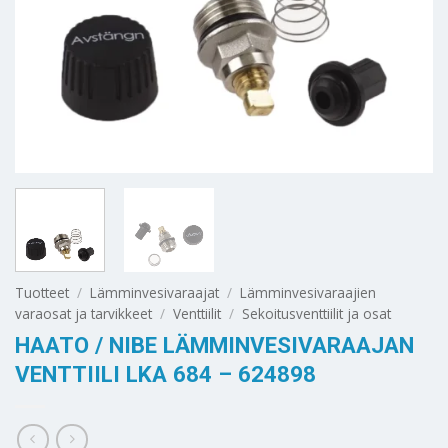
Tuotteet
/
Lämminvesivaraajat
/
Lämminvesivaraajien
varaosat ja tarvikkeet
/
Venttiilit
/
Sekoitusventtiilit ja osat
HAATO / NIBE LÄMMINVESIVARAAJAN
VENTTIILI LKA 684 – 624898