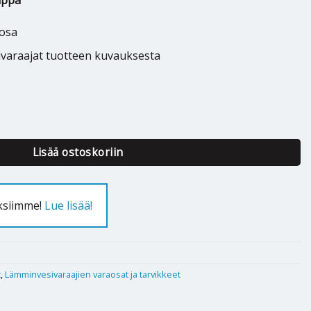
ippa
aosa
ivaraajat tuotteen kuvauksesta
pa 2-HK, 3-HK - 022164 määrä
Lisää ostoskoriin
uksiimme!
Lue lisää!
t
,
Lämminvesivaraajien varaosat ja tarvikkeet