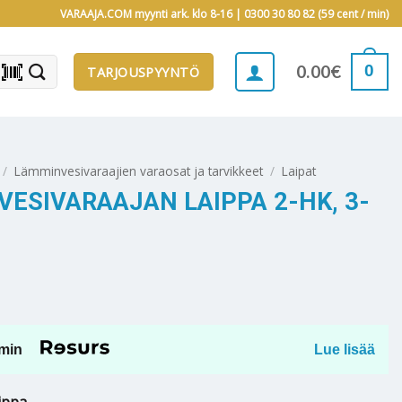
VARAAJA.COM myynti ark. klo 8-16 |
0300 30 80 82 (59 cent / min)
barcode_scanner
0
0.00
€
TARJOUSPYYNTÖ
/
Lämminvesivaraajien varaosat ja tarvikkeet
/
Laipat
ESIVARAAJAN LAIPPA 2-HK, 3-
min
Lue lisää