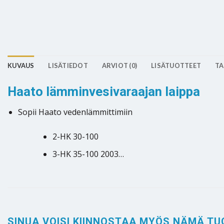
KUVAUS
LISÄTIEDOT
ARVIOT (0)
LISÄTUOTTEET
TA
Haato lämminvesivaraajan laippa
Sopii Haato vedenlämmittimiin
2-HK 30-100
3-HK 35-100 2003…
SINUA VOISI KIINNOSTAA MYÖS NÄMÄ TU