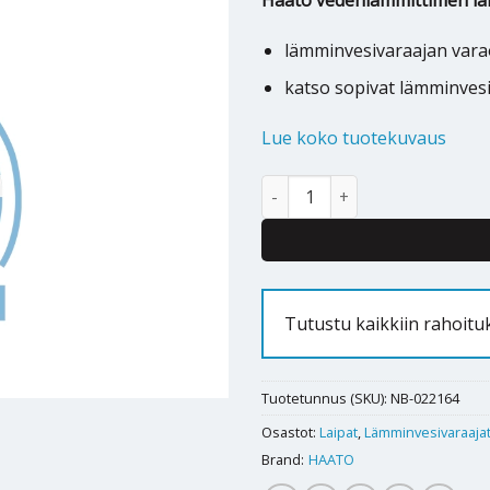
Haato vedenlämmittimen la
lämminvesivaraajan var
katso sopivat lämminves
Lue koko tuotekuvaus
Haato lämminvesivaraajan laip
Tutustu kaikkiin rahoit
Tuotetunnus (SKU):
NB-022164
Osastot:
Laipat
,
Lämminvesivaraaja
Brand:
HAATO