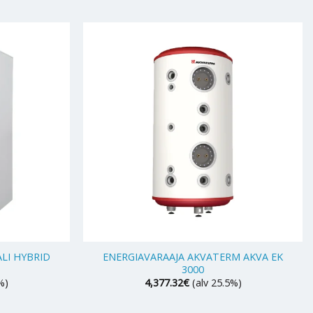
+
ALI HYBRID
ENERGIAVARAAJA AKVATERM AKVA EK
3000
%)
4,377.32
€
(alv 25.5%)