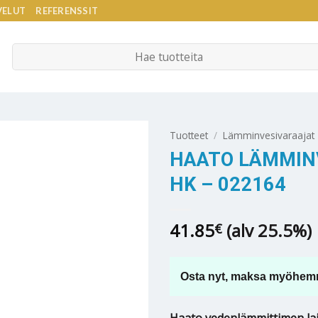
VELUT
REFERENSSIT
Etsi:
Tuotteet
/
Lämminvesivaraajat
HAATO LÄMMINV
HK – 022164
41.85
(alv 25.5%)
€
Osta nyt, maksa myöhem