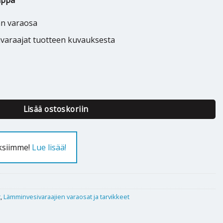
ippa
an varaosa
ivaraajat tuotteen kuvauksesta
 laippa - 022161 määrä
Lisää ostoskoriin
uksiimme!
Lue lisää!
t
,
Lämminvesivaraajien varaosat ja tarvikkeet