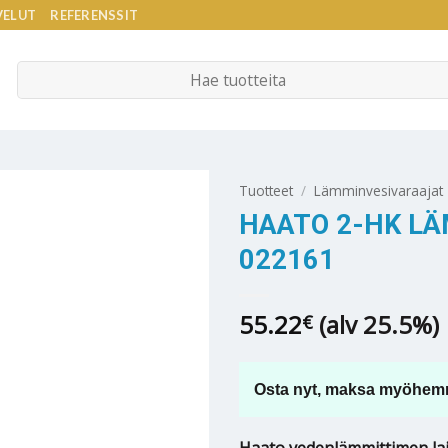
VELUT
REFERENSSIT
Etsi:
Tuotteet
/
Lämminvesivaraajat
HAATO 2-HK LÄ
022161
55.22
(alv 25.5%)
€
Osta nyt, maksa myöhem