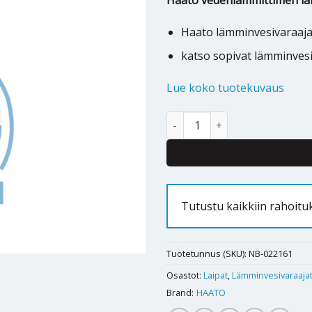
Haato vedenlämmittimen la
Haato lämminvesivaraaj
katso sopivat lämminves
Lue koko tuotekuvaus
Haato 2-HK lämminvesivaraajan
Tutustu kaikkiin rahoit
Tuotetunnus (SKU):
NB-022161
Osastot:
Laipat
,
Lämminvesivaraaja
Brand:
HAATO