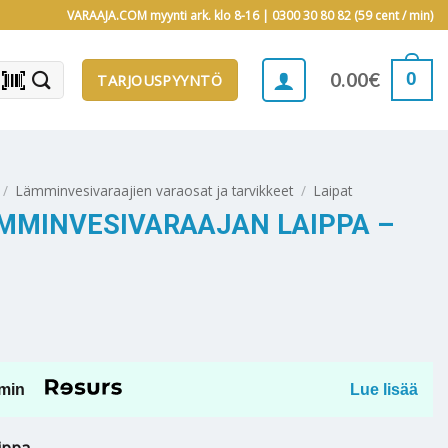
VARAAJA.COM myynti ark. klo 8-16 |
0300 30 80 82 (59 cent / min)
barcode_scanner
0
0.00
€
TARJOUSPYYNTÖ
/
Lämminvesivaraajien varaosat ja tarvikkeet
/
Laipat
MMINVESIVARAAJAN LAIPPA –
min
Lue lisää