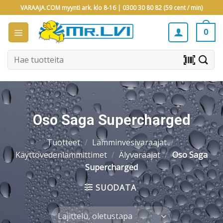
Skip
VARAAJA.COM myynti ark. klo 8-16 |
0300 30 80 82 (59 cent / min)
to
content
0
Etsi:
barcode_scanner
Oso Saga Supercharged
Tuotteet
/
Lämminvesivaraajat
/
Käyttövedenlämmittimet
/
Älyvaraajat
/
Oso Saga
Supercharged
SUODATA