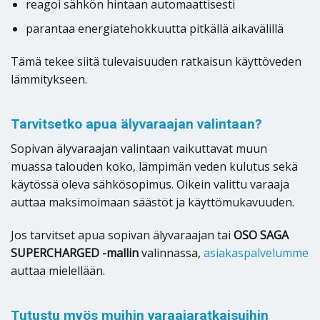
reagoi sähkön hintaan automaattisesti
parantaa energiatehokkuutta pitkällä aikavälillä
Tämä tekee siitä tulevaisuuden ratkaisun käyttöveden
lämmitykseen.
Tarvitsetko apua älyvaraajan valintaan?
Sopivan älyvaraajan valintaan vaikuttavat muun
muassa talouden koko, lämpimän veden kulutus sekä
käytössä oleva sähkösopimus. Oikein valittu varaaja
auttaa maksimoimaan säästöt ja käyttömukavuuden.
Jos tarvitset apua sopivan älyvaraajan tai
OSO SAGA
SUPERCHARGED -mallin
valinnassa,
asiakaspalvelumme
auttaa mielellään.
Tutustu myös muihin varaajaratkaisuihin