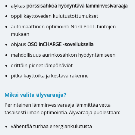
älykäs
pörssisähköä hyödyntävä lämminvesivaraaja
oppii käyttöveden kulutustottumukset
automaattinen optimointi Nord Pool -hintojen
mukaan
ohjaus
OSO inCHARGE -sovelluksella
mahdollisuus aurinkosähkön hyödyntämiseen
erittäin pienet lämpöhäviöt
pitkä käyttöikä ja kestävä rakenne
Miksi valita älyvaraaja?
Perinteinen lämminvesivaraaja lämmittää vettä
tasaisesti ilman optimointia. Älyvaraaja puolestaan:
vähentää turhaa energiankulutusta