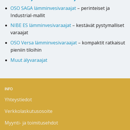
OSO SAGA lämminvesivaraajat
– perinteiset ja
Industrial-mallit
NIBE ES lämminvesivaraajat
– kestävät pystymalliset
varaajat
OSO Versa lämminvesivaraajat
– kompaktit ratkaisut
pieniin tiloihin
Muut älyvaraajat
INFO
Yhteystiedot
Verkkolaskutusosoite
Myynti- ja toimitusehdot