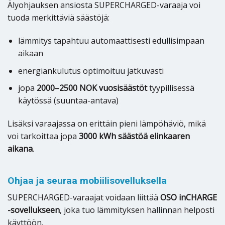
Älyohjauksen ansiosta SUPERCHARGED-varaaja voi
tuoda merkittäviä säästöjä:
lämmitys tapahtuu automaattisesti edullisimpaan
aikaan
energiankulutus optimoituu jatkuvasti
jopa
2000–2500 NOK vuosisäästöt
tyypillisessä
käytössä (suuntaa-antava)
Lisäksi varaajassa on erittäin pieni lämpöhäviö, mikä
voi tarkoittaa jopa
3000 kWh säästöä elinkaaren
aikana
.
Ohjaa ja seuraa mobiilisovelluksella
SUPERCHARGED-varaajat voidaan liittää
OSO inCHARGE
-sovellukseen
, joka tuo lämmityksen hallinnan helposti
käyttöön.