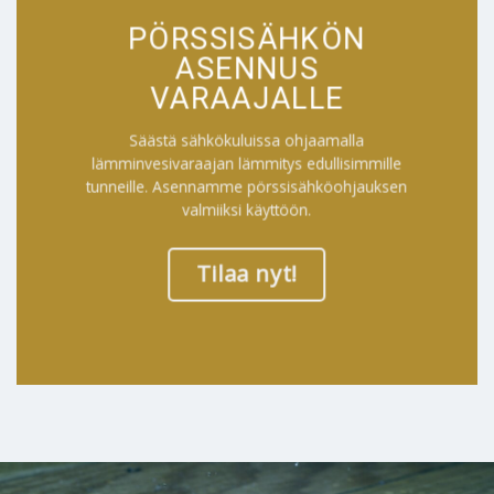
PÖRSSISÄHKÖN
ASENNUS
VARAAJALLE
Säästä sähkökuluissa ohjaamalla
lämminvesivaraajan lämmitys edullisimmille
tunneille. Asennamme pörssisähköohjauksen
valmiiksi käyttöön.
Tilaa nyt!