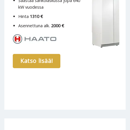
Säästää sähkölaskussa jopa 640
kW vuodessa
Hinta
1310 €
Asennettuna alk.
2000 €
Katso lisää!