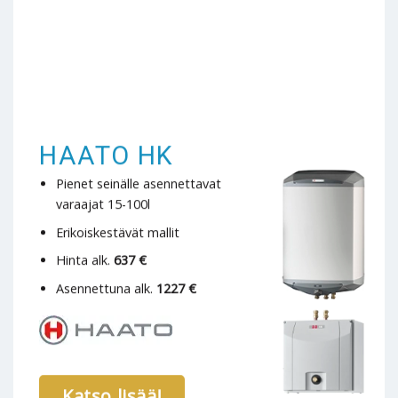
HAATO HK
Pienet seinälle asennettavat
varaajat 15-100l
Erikoiskestävät mallit
Hinta alk.
637 €
Asennettuna alk.
1227 €
Katso lisää!