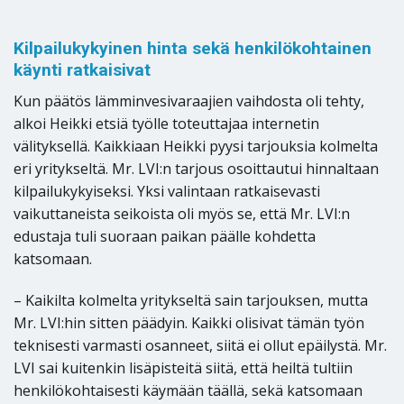
Kilpailukykyinen hinta sekä henkilökohtainen
käynti ratkaisivat
Kun päätös lämminvesivaraajien vaihdosta oli tehty,
alkoi Heikki etsiä työlle toteuttajaa internetin
välityksellä. Kaikkiaan Heikki pyysi tarjouksia kolmelta
eri yritykseltä. Mr. LVI:n tarjous osoittautui hinnaltaan
kilpailukykyiseksi. Yksi valintaan ratkaisevasti
vaikuttaneista seikoista oli myös se, että Mr. LVI:n
edustaja tuli suoraan paikan päälle kohdetta
katsomaan.
– Kaikilta kolmelta yritykseltä sain tarjouksen, mutta
Mr. LVI:hin sitten päädyin. Kaikki olisivat tämän työn
teknisesti varmasti osanneet, siitä ei ollut epäilystä. Mr.
LVI sai kuitenkin lisäpisteitä siitä, että heiltä tultiin
henkilökohtaisesti käymään täällä, sekä katsomaan