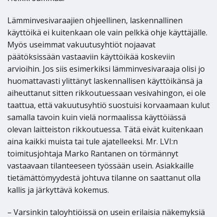
Lämminvesivaraajien ohjeellinen, laskennallinen
käyttöikä ei kuitenkaan ole vain pelkkä ohje käyttäjälle.
Myös useimmat vakuutusyhtiöt nojaavat
päätöksissään vastaaviin käyttöikää koskeviin
arvioihin. Jos siis esimerkiksi lämminvesivaraaja olisi jo
huomattavasti ylittänyt laskennallisen käyttöikänsä ja
aiheuttanut sitten rikkoutuessaan vesivahingon, ei ole
taattua, että vakuutusyhtiö suostuisi korvaamaan kulut
samalla tavoin kuin vielä normaalissa käyttöiässä
olevan laitteiston rikkoutuessa. Tätä eivät kuitenkaan
aina kaikki muista tai tule ajatelleeksi. Mr. LVI:n
toimitusjohtaja Marko Rantanen on törmännyt
vastaavaan tilanteeseen työssään usein. Asiakkaille
tietämättömyydestä johtuva tilanne on saattanut olla
kallis ja järkyttävä kokemus.
– Varsinkin taloyhtiöissä on usein erilaisia näkemyksiä