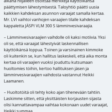
aikana hiljalleen osoittaa merkkejä käyttöikänsä
päättymisen lähestymisestä. Taloyhtiö päätti uusia
kaikkien kahdeksan asunnon varaajat samalla kertaa.
Mr. LVI vaihtoi vanhojen varaajien tilalle kahdeksan
kappaletta JÄSPI VLM 300 S lämminvesivaraajia.
– Lämminvesivaraajien vaihdolle oli kaksi motiivia. Yksi
oli se, että varaajat lähestyivät laskennallisen
käyttöikänsä loppua. Toinen ja varsinainen kimmoke
oli kuitenkin se, kun hallitus laskeskeli, että aika monta
kertaa oli varaajien vuoksi jouduttu kutsumaan
huoltomies töihin, kertoo hallituksen jäsen ja
lämminvesivaraajien vaihdosta vastannut Heikki
Laamanen.
– Huoltotöitä oli tehty koko ajan tihenevään tahtiin.
Laskimme sitten, että yksittäisten korjausten sijasta
olisi kannattavampaa vaihtaa kokonaan uudet varaajat,
Heikki summaa.