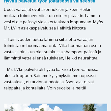
Hyvää palvelua työn jokaisessa vaiheessa
Uudet varaajat ovat asennuksen jälkeen Heikin
mukaan toimineet niin kuin niiden pitääkin. Lämmin
vesi ei ole päässyt vielä kertaakaan loppumaan. Myös
Mr. LVI:n asiakaspalvelu saa Heikiltä kiitosta.
– Toimivuuden tietää lähinnä siitä, että varaajan
toiminta on huomaamatonta. Vika huomataan usein
vasta silloin, kun olet suihkussa shampoot päässä ja
lämmintä vettä ei enää tulekaan, Heikki naurahtaa.
– Mr. LVI:n palvelu oli hyvää kaikissa työn vaiheissa
alusta loppuun. Saimme kysymyksiimme nopeasti
vastaukset, ei tarvinnut odotella. Asentajat olivat
reippaita ja kohteliaita. Voin suositella heitä!