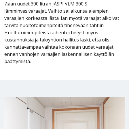
7:ään uudet 300 litran JÄSPI VLM 300 S
lämminvesivaraajat. Vaihto sai alkunsa aiempien
varaajien korkeasta iästä. Iän myötä varaajat alkoivat
tarvita huoltotoimenpiteitä tihenevään tahtiin.
Huoltotoimenpiteistä aiheutui tietysti myös
kustannuksia ja taloyhtiön hallitus laski, että olisi
kannattavampaa vaihtaa kokonaan uudet varaajat
ennen vanhojen varaajien laskennallisen käyttöiän
päättymistä.