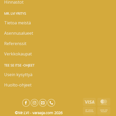
Hinnastot
MR. LVI YRITYS
Tietoa meistä
Asennusalueet
Referenssit
Verkkokaupat
TEE SE ITSE -OHJEET
Usein kysyttyä
Huolto-ohjeet
Visa
Mas
Bank
Cas
©Mr.LVI - varaaja.com 2026