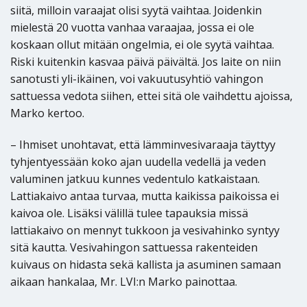
siitä, milloin varaajat olisi syytä vaihtaa. Joidenkin
mielestä 20 vuotta vanhaa varaajaa, jossa ei ole
koskaan ollut mitään ongelmia, ei ole syytä vaihtaa.
Riski kuitenkin kasvaa päivä päivältä. Jos laite on niin
sanotusti yli­-ikäinen, voi vakuutusyhtiö vahingon
sattuessa vedota siihen, ettei sitä ole vaihdettu ajoissa,
Marko kertoo.
– Ihmiset unohtavat, että lämminvesivaraaja täyttyy
tyhjentyessään koko ajan uudella vedellä ja veden
valuminen jatkuu kunnes vedentulo katkaistaan.
Lattiakaivo antaa turvaa, mutta kaikissa paikoissa ei
kaivoa ole. Lisäksi välillä tulee tapauksia missä
lattiakaivo on mennyt tukkoon ja vesivahinko syntyy
sitä kautta. Vesivahingon sattuessa rakenteiden
kuivaus on hidasta sekä kallista ja asuminen samaan
aikaan hankalaa, Mr. LVI:n Marko painottaa.