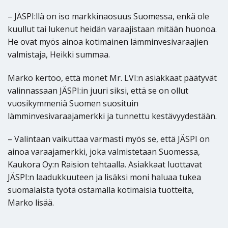
– JÄSPI:llä on iso markkinaosuus Suomessa, enkä ole
kuullut tai lukenut heidän varaajistaan mitään huonoa.
He ovat myös ainoa kotimainen lämminvesivaraajien
valmistaja, Heikki summaa.
Marko kertoo, että monet Mr. LVI:n asiakkaat päätyvät
valinnassaan JÄSPI:in juuri siksi, että se on ollut
vuosikymmeniä Suomen suosituin
lämminvesivaraajamerkki ja tunnettu kestävyydestään.
– Valintaan vaikuttaa varmasti myös se, että JÄSPI on
ainoa varaajamerkki, joka valmistetaan Suomessa,
Kaukora Oy:n Raision tehtaalla. Asiakkaat luottavat
JÄSPI:n laadukkuuteen ja lisäksi moni haluaa tukea
suomalaista työtä ostamalla kotimaisia tuotteita,
Marko lisää.