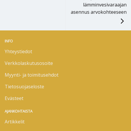
lämminvesivaraajan
asennus arvokohteeseen
INFO
Yhteystiedot
Verkkolaskutusosoite
Myynti- ja toimitusehdot
Tietosuojaseloste
Evästeet
AJANKOHTAISTA
Artikkelit