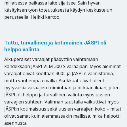
millaisessa paikassa laite sijaitsee. Sain hyvän
käsityksen työn toteutuksesta käydyn keskustelun
perusteella, Heikki kertoo.
Tuttu, turvallinen ja kotimainen JÄSPI oli
helppo valinta
Alkuperäiset varaajat päädyttiin vaihtamaan
kahdeksaan JÄSPI VLM 300 S varaajaan. Myös aiemmat
varaajat olivat kooltaan 300L ja JÄSPI:n valmistamia,
mutta vanhempaa mallia. Asukkaat olivat olleet
tyytyväisiä varaajien toimintaan ja pitkään ikään, joten
JÄSPI oli helppo ja turvallinen valinta myös uusien
varaajien suhteen. Valinnan taustalla vaikuttivat myös
JÄSPI:n kotimaisuus sekä uusien varaajien koko – mitat
olivat samat kuin aiemmassakin mallissa, mikä helpotti
asennusta.