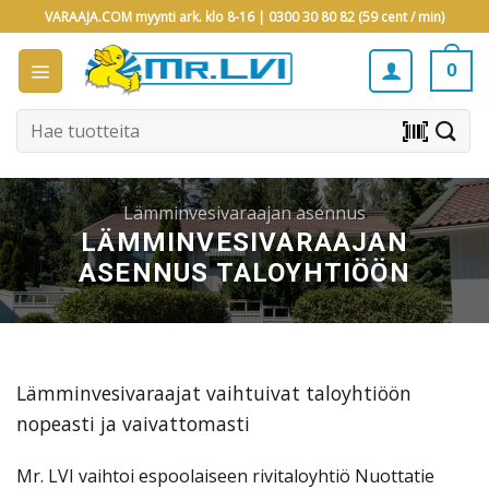
Skip
VARAAJA.COM myynti ark. klo 8-16 |
0300 30 80 82 (59 cent / min)
to
content
0
Etsi:
barcode_scanner
Lämminvesivaraajan asennus
LÄMMINVESIVARAAJAN
ASENNUS TALOYHTIÖÖN
Lämminvesivaraajat vaihtuivat taloyhtiöön
nopeasti ja vaivattomasti
Mr. LVI vaihtoi espoolaiseen rivitaloyhtiö Nuottatie