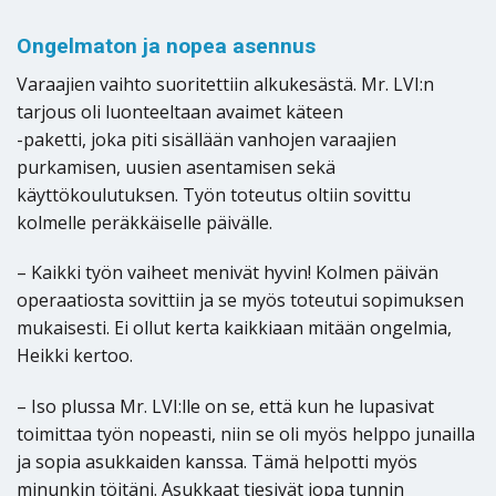
Ongelmaton ja nopea asennus
Varaajien vaihto suoritettiin alkukesästä. Mr. LVI:n
tarjous oli luonteeltaan avaimet käteen
-paketti, joka piti sisällään vanhojen varaajien
purkamisen, uusien asentamisen sekä
käyttökoulutuksen. Työn toteutus oltiin sovittu
kolmelle peräkkäiselle päivälle.
– Kaikki työn vaiheet menivät hyvin! Kolmen päivän
operaatiosta sovittiin ja se myös toteutui sopimuksen
mukaisesti. Ei ollut kerta kaikkiaan mitään ongelmia,
Heikki kertoo.
– Iso plussa Mr. LVI:lle on se, että kun he lupasivat
toimittaa työn nopeasti, niin se oli myös helppo junailla
ja sopia asukkaiden kanssa. Tämä helpotti myös
minunkin töitäni. Asukkaat tiesivät jopa tunnin