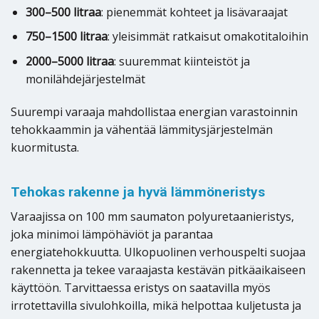
300–500 litraa
: pienemmät kohteet ja lisävaraajat
750–1500 litraa
: yleisimmät ratkaisut omakotitaloihin
2000–5000 litraa
: suuremmat kiinteistöt ja
monilähdejärjestelmät
Suurempi varaaja mahdollistaa energian varastoinnin
tehokkaammin ja vähentää lämmitysjärjestelmän
kuormitusta.
Tehokas rakenne ja hyvä lämmöneristys
Varaajissa on 100 mm saumaton polyuretaanieristys,
joka minimoi lämpöhäviöt ja parantaa
energiatehokkuutta. Ulkopuolinen verhouspelti suojaa
rakennetta ja tekee varaajasta kestävän pitkäaikaiseen
käyttöön. Tarvittaessa eristys on saatavilla myös
irrotettavilla sivulohkoilla, mikä helpottaa kuljetusta ja