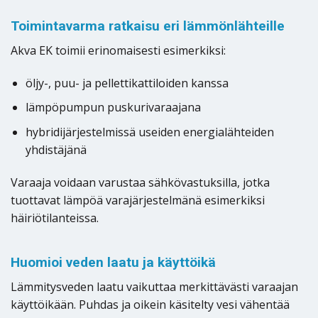
Toimintavarma ratkaisu eri lämmönlähteille
Akva EK toimii erinomaisesti esimerkiksi:
öljy-, puu- ja pellettikattiloiden kanssa
lämpöpumpun puskurivaraajana
hybridijärjestelmissä useiden energialähteiden
yhdistäjänä
Varaaja voidaan varustaa sähkövastuksilla, jotka
tuottavat lämpöä varajärjestelmänä esimerkiksi
häiriötilanteissa.
Huomioi veden laatu ja käyttöikä
Lämmitysveden laatu vaikuttaa merkittävästi varaajan
käyttöikään. Puhdas ja oikein käsitelty vesi vähentää