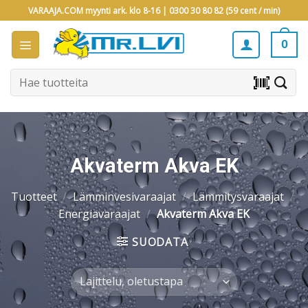
Skip
VARAAJA.COM myynti ark. klo 8-16 |
0300 30 80 82 (59 cent / min)
to
content
0
Etsi:
barcode_scanner
Akvaterm Akva EK
Tuotteet
/
Lämminvesivaraajat
/
Lämmitysvaraajat
/
Energiavaraajat
/
Akvaterm Akva EK
SUODATA