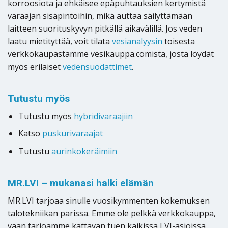
korroosiota ja ehkäisee epäpuhtauksien kertymistä
varaajan sisäpintoihin, mikä auttaa säilyttämään
laitteen suorituskyvyn pitkällä aikavälillä. Jos veden
laatu mietityttää, voit tilata
vesianalyysin
toisesta
verkkokaupastamme vesikauppa.comista, josta löydät
myös erilaiset
vedensuodattimet
.
Tutustu myös
Tutustu myös
hybridivaraajiin
Katso
puskurivaraajat
Tutustu
aurinkokeräimiin
MR.LVI – mukanasi halki elämän
MR.LVI tarjoaa sinulle vuosikymmenten kokemuksen
talotekniikan parissa. Emme ole pelkkä verkkokauppa,
vaan tarjoamme kattavan tuen kaikissa LVI-asioissa,