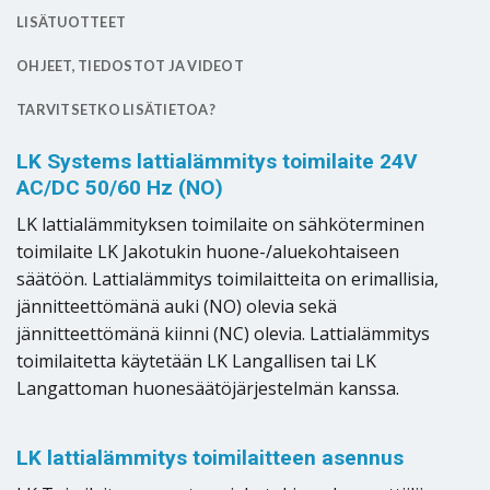
LISÄTUOTTEET
OHJEET, TIEDOSTOT JA VIDEOT
TARVITSETKO LISÄTIETOA?
LK Systems lattialämmitys toimilaite 24V
AC/DC 50/60 Hz (NO)
LK lattialämmityksen toimilaite on sähköterminen
toimilaite LK Jakotukin huone-/aluekohtaiseen
säätöön. Lattialämmitys toimilaitteita on erimallisia,
jännitteettömänä auki (NO) olevia sekä
jännitteettömänä kiinni (NC) olevia. Lattialämmitys
toimilaitetta käytetään LK Langallisen tai LK
Langattoman huonesäätöjärjestelmän kanssa.
LK lattialämmitys toimilaitteen asennus