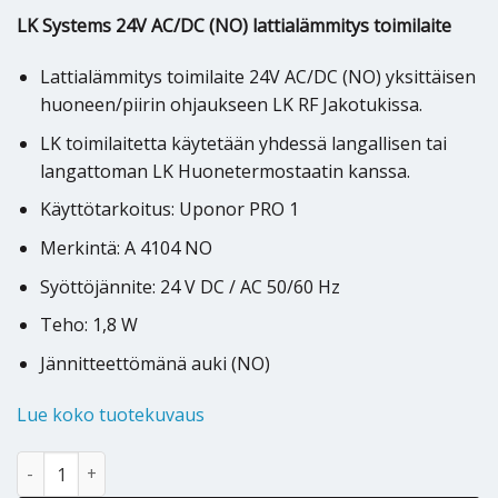
LK Systems 24V AC/DC (NO) lattialämmitys toimilaite
Lattialämmitys toimilaite 24V AC/DC (NO) yksittäisen
huoneen/piirin ohjaukseen LK RF Jakotukissa.
LK toimilaitetta käytetään yhdessä langallisen tai
langattoman LK Huonetermostaatin kanssa.
Käyttötarkoitus: Uponor PRO 1
Merkintä: A 4104 NO
Syöttöjännite: 24 V DC / AC 50/60 Hz
Teho: 1,8 W
Jännitteettömänä auki (NO)
Lue koko tuotekuvaus
LK Toimilaite (NO) määrä