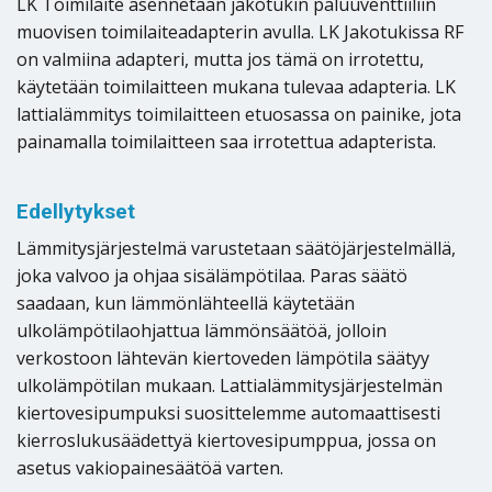
LK Toimilaite asennetaan jakotukin paluuventtiiliin
muovisen toimilaiteadapterin avulla. LK Jakotukissa RF
on valmiina adapteri, mutta jos tämä on irrotettu,
käytetään toimilaitteen mukana tulevaa adapteria. LK
lattialämmitys toimilaitteen etuosassa on painike, jota
painamalla toimilaitteen saa irrotettua adapterista.
Edellytykset
Lämmitysjärjestelmä varustetaan säätöjärjestelmällä,
joka valvoo ja ohjaa sisälämpötilaa. Paras säätö
saadaan, kun lämmönlähteellä käytetään
ulkolämpötilaohjattua lämmönsäätöä, jolloin
verkostoon lähtevän kiertoveden lämpötila säätyy
ulkolämpötilan mukaan. Lattialämmitysjärjestelmän
kiertovesipumpuksi suosittelemme automaattisesti
kierroslukusäädettyä kiertovesipumppua, jossa on
asetus vakiopainesäätöä varten.