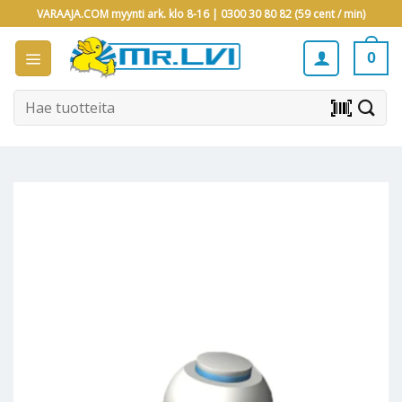
Skip
VARAAJA.COM myynti ark. klo 8-16 |
0300 30 80 82 (59 cent / min)
to
content
0
Etsi:
barcode_scanner