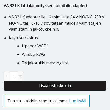
VA 32 LK lattialämmityksen toimilaiteadapteri
VA 32 LK adapterilla LK toimilaite 24 V NO/NC, 230 V
NO/NC tai …0-10 V sovitetaan muiden valmistajien
valmistamiin jakotukkeihin.
Käyttötarkoitus:
Uponor WGF 1
Wirsbo RWG
TA jakotukki messingistä
LK Toimilaiteadapteri VA 32 Vihreä määrä
Lisää ostoskoriin
Tutustu kaikkiin rahoituksiimme!
Lue lisää!