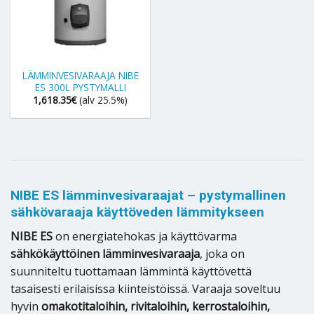
LÄMMINVESIVARAAJA NIBE
ES 300L PYSTYMALLI
1,618.35
€
(alv 25.5%)
NIBE ES lämminvesivaraajat – pystymallinen
sähkövaraaja käyttöveden lämmitykseen
NIBE ES
on energiatehokas ja käyttövarma
sähkökäyttöinen lämminvesivaraaja
, joka on
suunniteltu tuottamaan lämmintä käyttövettä
tasaisesti erilaisissa kiinteistöissä. Varaaja soveltuu
hyvin
omakotitaloihin, rivitaloihin, kerrostaloihin,