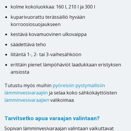
kolme kokoluokkaa: 160 l, 210 l ja 300 l
kuparivuorattu terässäiliö hyvään
korroosiosuojaukseen
kestävä kovamuovinen ulkovaippa
säädettävä teho
liitäntä 1-, 2- tai 3-vaihesähköön
erittäin pienet lämpöhäviöt laadukkaan eristyksen
ansiosta
Tutustu myös muihin
pyöreisiin pystymallisiin
lämminvesivaraajiin
ja selaa koko sähkökäyttöisten
lämminvesivaraajien
valikoimaa.
Tarvitsetko apua varaajan valintaan?
Sopivan lämminvesivaraajan valintaan vaikuttavat