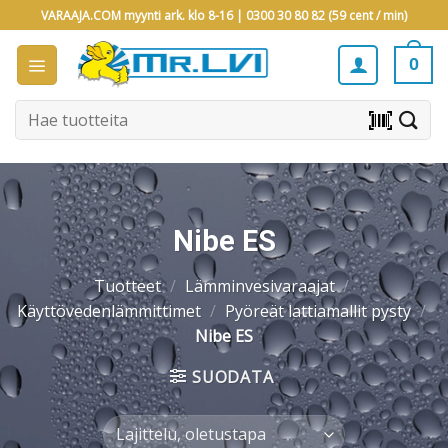
Skip
VARAAJA.COM myynti ark. klo 8-16 |
0300 30 80 82 (59 cent / min)
to
content
0
Etsi:
barcode_scanner
Nibe ES
Tuotteet
/
Lämminvesivaraajat
/
Käyttövedenlämmittimet
/
Pyöreät lattiamallit pysty
/
Nibe ES
SUODATA