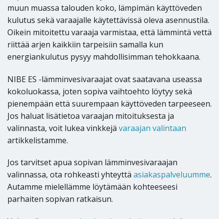
muun muassa talouden koko, lämpimän käyttöveden
kulutus sekä varaajalle käytettävissä oleva asennustila.
Oikein mitoitettu varaaja varmistaa, että lämmintä vettä
riittää arjen kaikkiin tarpeisiin samalla kun
energiankulutus pysyy mahdollisimman tehokkaana.
NIBE ES -lämminvesivaraajat ovat saatavana useassa
kokoluokassa, joten sopiva vaihtoehto löytyy sekä
pienempään että suurempaan käyttöveden tarpeeseen.
Jos haluat lisätietoa varaajan mitoituksesta ja
valinnasta, voit lukea vinkkejä
varaajan valintaan
artikkelistamme.
Jos tarvitset apua sopivan lämminvesivaraajan
valinnassa, ota rohkeasti yhteyttä
asiakaspalveluumme
.
Autamme mielellämme löytämään kohteeseesi
parhaiten sopivan ratkaisun.