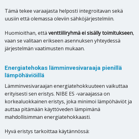
Tämä tekee varaajasta helposti integroitavan sekä
uusiin että olemassa oleviin sähköjärjestelmiin.
Huomioithan, että
venttiiliryhmä ei sisälly toimitukseen
,
vaan se valitaan erikseen asennuksen yhteydessä
järjestelmän vaatimusten mukaan.
Energiatehokas lämminvesivaraaja pienillä
lämpöhäviöillä
Lämminvesivaraajan energiatehokkuuteen vaikuttaa
erityisesti sen eristys. NIBE ES -varaajassa on
korkealuokkainen eristys, joka minimoi lämpöhäviöt ja
auttaa pitämään käyttöveden lämpimänä
mahdollisimman energiatehokkaasti.
Hyvä eristys tarkoittaa käytännössä: