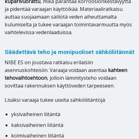
kuparivuorattu
, mikä parantaa korroosionkestävyyttä
ja pidentää varaajan käyttöikää. Materiaaliratkaisu
auttaa suojaamaan säiliötä veden aiheuttamalta
kulumiselta ja tukee varaajan toimintavarmuutta myös
vaihtelevissa vedenlaaduissa.
Säädettävä teho ja monipuoliset sähköliitännät
NIBE ES on joustava ratkaisu erilaisiin
asennuskohteisiin. Varaaja voidaan asentaa
kahteen
tehovaihtoehtoon
, jolloin lämmitysteho voidaan
sovittaa rakennuksen käyttöveden tarpeeseen.
Lisäksi varaaja tukee useita sähköliitäntöjä:
yksivaiheinen liitäntä
kaksivaiheinen liitäntä
kolmivaiheinen liitäntä