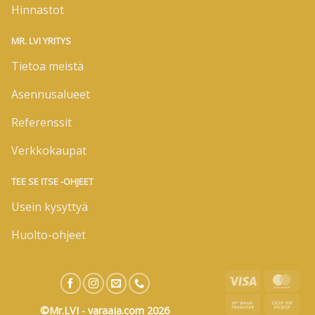
Hinnastot
MR. LVI YRITYS
Tietoa meistä
Asennusalueet
Referenssit
Verkkokaupat
TEE SE ITSE -OHJEET
Usein kysyttyä
Huolto-ohjeet
Visa
Mas
Bank
Cas
©Mr.LVI - varaaja.com 2026