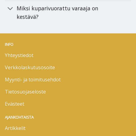
Miksi kuparivuorattu varaaja on
kestävä?
INFO
Yhteystiedot
Verkkolaskutusosoite
Myynti- ja toimitusehdot
Tietosuojaseloste
Evästeet
AJANKOHTAISTA
Artikkelit