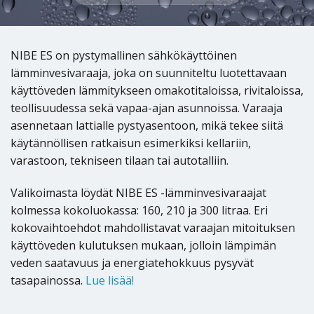
NIBE ES on pystymallinen sähkökäyttöinen
lämminvesivaraaja, joka on suunniteltu luotettavaan
käyttöveden lämmitykseen omakotitaloissa, rivitaloissa,
teollisuudessa sekä vapaa-ajan asunnoissa. Varaaja
asennetaan lattialle pystyasentoon, mikä tekee siitä
käytännöllisen ratkaisun esimerkiksi kellariin,
varastoon, tekniseen tilaan tai autotalliin.
Valikoimasta löydät NIBE ES -lämminvesivaraajat
kolmessa kokoluokassa: 160, 210 ja 300 litraa. Eri
kokovaihtoehdot mahdollistavat varaajan mitoituksen
käyttöveden kulutuksen mukaan, jolloin lämpimän
veden saatavuus ja energiatehokkuus pysyvät
tasapainossa.
Lue lisää!