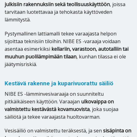
julkisiin rakennuksiin sekä teollisuuskäyttöön
, joissa
tarvitaan luotettavaa ja tehokasta käyttöveden
lämmitystä.
Pystymallinen lattiamalli tekee varaajasta helpon
sijoittaa teknisiin tiloihin. NIBE ES -varaaja voidaan
asentaa esimerkiksi
kellariin, varastoon, autotalliin tai
muuhun puolilämpimään tilaan
, kunhan tilassa ei ole
jäätymisriskiä.
Kestävä rakenne ja kuparivuorattu säiliö
NIBE ES -lämminvesivaraaja on suunniteltu
pitkäikäiseen käyttöön. Varaajan
ulkovaippa on
valmistettu kestävästä kovamuovista
, joka suojaa
säiliötä ja tekee varaajasta huoltovarman.
Vesisäiliö on valmistettu teräksestä, ja sen
sisäpinta on