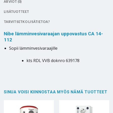
ARVIOT (0)
LISÄTUOTTEET
TARVITSETKO LISÄTIETOA?
Nibe lämminvesivaraajan uppovastus CA 14-
112
Sopii lämminvesivaraajille
kts RDL VVB doknro 639178
SINUA VOISI KIINNOSTAA MYÖS NÄMÄ TUOTTEET