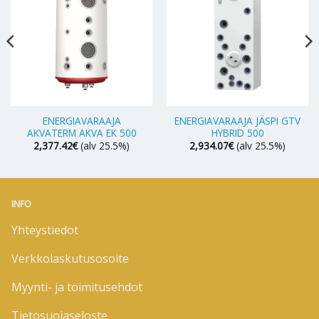
ENERGIAVARAAJA
ENERGIAVARAAJA JÄSPI GTV
AKVATERM AKVA EK 500
HYBRID 500
2,377.42
€
(alv 25.5%)
2,934.07
€
(alv 25.5%)
INFO
Yhteystiedot
Verkkolaskutusosoite
Myynti- ja toimitusehdot
Tietosuojaseloste