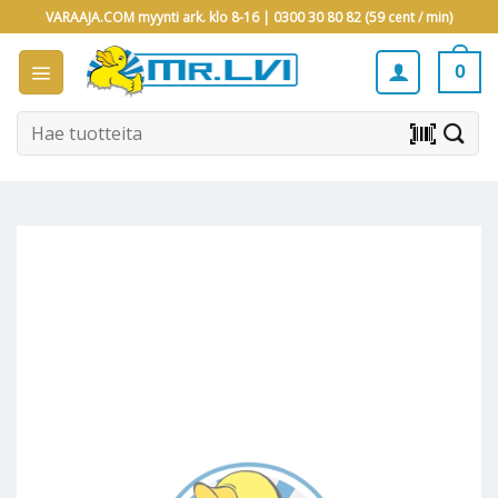
Skip
VARAAJA.COM myynti ark. klo 8-16 |
0300 30 80 82 (59 cent / min)
to
content
0
Etsi:
barcode_scanner