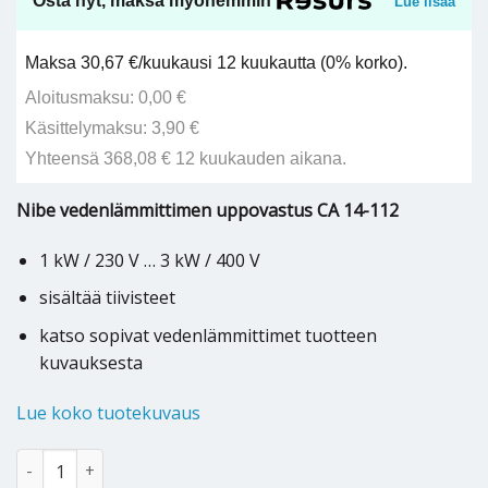
Osta nyt, maksa myöhemmin
Lue lisää
Maksa 30,67 €/kuukausi 12 kuukautta (0% korko).
Aloitusmaksu: 0,00 €
Käsittelymaksu: 3,90 €
Yhteensä 368,08 € 12 kuukauden aikana.
Nibe vedenlämmittimen uppovastus CA 14-112
1 kW / 230 V … 3 kW / 400 V
sisältää tiivisteet
katso sopivat vedenlämmittimet tuotteen
kuvauksesta
Lue koko tuotekuvaus
Nibe lämminvesivaraajan uppovastus CA 14-112 - 218025 määrä