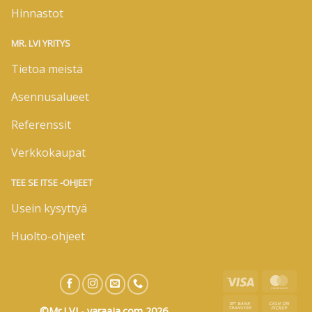
Hinnastot
MR. LVI YRITYS
Tietoa meistä
Asennusalueet
Referenssit
Verkkokaupat
TEE SE ITSE -OHJEET
Usein kysyttyä
Huolto-ohjeet
Visa
Mas
Bank
Cas
©Mr.LVI - varaaja.com 2026