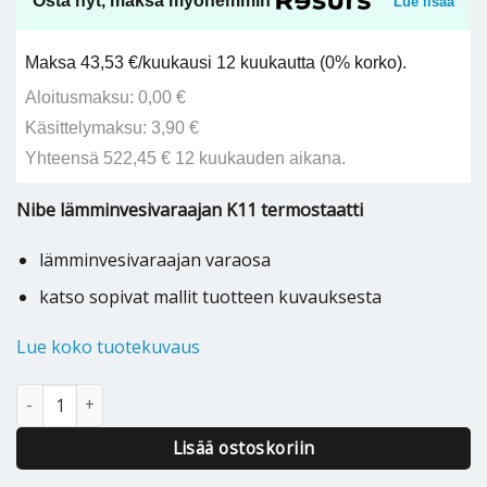
Osta nyt, maksa myöhemmin
Lue lisää
Maksa 43,53 €/kuukausi 12 kuukautta (0% korko).
Aloitusmaksu: 0,00 €
Käsittelymaksu: 3,90 €
Yhteensä 522,45 € 12 kuukauden aikana.
Nibe lämminvesivaraajan K11 termostaatti
lämminvesivaraajan varaosa
katso sopivat mallit tuotteen kuvauksesta
Lue koko tuotekuvaus
Nibe lämminvesivaraajan K11 termostaatti - 018893 määrä
Lisää ostoskoriin