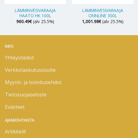
LÄMMINVESIVARAAJA
LÄMMINVESIVARAAJA
HAATO HK 100L
ONNLINE 300L
960.49
€
(alv 25.5%)
1,001.98
€
(alv 25.5%)
INFO
Yhteystiedot
Verkkolaskutusosoite
Myynti- ja toimitusehdot
Tietosuojaseloste
Evästeet
AJANKOHTAISTA
Artikkelit