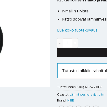
Rst -säiliöllisen Haato ja N
r-mallin tiiviste
katso sopivat lämminves
Lue koko tuotekuvaus
Nibe / Haato varaajan tiiviste r
Tutustu kaikkiin rahoit
Tuotetunnus (SKU):
NB-5271886
Osastot:
Lämminvesivaraajat
,
Lämmi
Brand:
NIBE