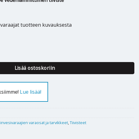
ibe vedenlämmittimen tiiviste
ivaraajat tuotteen kuvauksesta
st -säiliö - 420217 määrä
Lisää ostoskoriin
uksiimme!
Lue lisää!
nvesivaraajien varaosat ja tarvikkeet
,
Tiivisteet