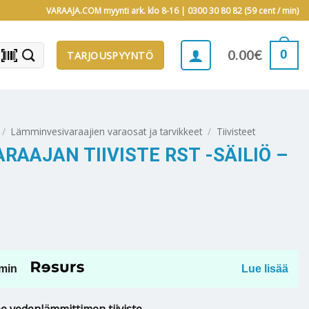
VARAAJA.COM myynti ark. klo 8-16 |
0300 30 80 82 (59 cent / min)
barcode_scanner
0
0.00
€
TARJOUSPYYNTÖ
/
Lämminvesivaraajien varaosat ja tarvikkeet
/
Tiivisteet
ARAAJAN TIIVISTE RST -SÄILIÖ –
min
Lue lisää