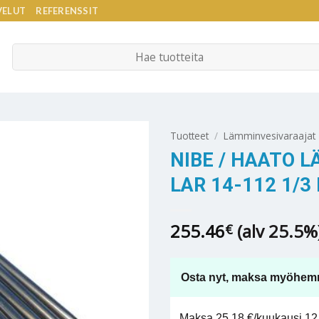
VELUT
REFERENSSIT
Etsi:
Tuotteet
/
Lämminvesivaraajat
NIBE / HAATO 
LAR 14-112 1/3
255.46
(alv 25.5%
€
Osta nyt, maksa myöhem
Maksa 25,18 €/kuukausi 12 