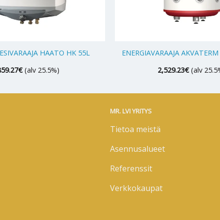
+
SIVARAAJA HAATO HK 55L
ENERGIAVARAAJA AKVATERM 
859.27
€
(alv 25.5%)
2,529.23
€
(alv 25.5
MR. LVI YRITYS
Tietoa meistä
Asennusalueet
Referenssit
Verkkokaupat