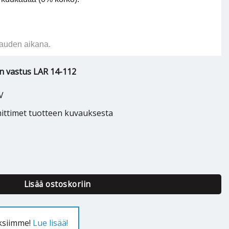
auden aikana.
n vastus LAR 14-112
V
ittimet tuotteen kuvauksesta
an vastus LAR 14-112 1/3 kW - 418750 määrä
Lisää ostoskoriin
uksiimme!
Lue lisää!