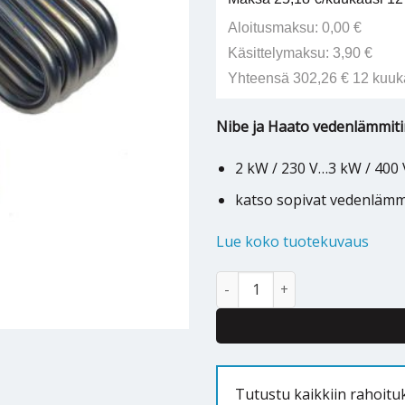
Aloitusmaksu: 0,00 €
Käsittelymaksu: 3,90 €
Yhteensä 302,26 € 12 kuuk
Nibe ja Haato vedenlämmiti
2 kW / 230 V…3 kW / 400 
katso sopivat vedenlämm
Lue koko tuotekuvaus
Nibe / Haato lämminvesivaraaj
Tutustu kaikkiin rahoit