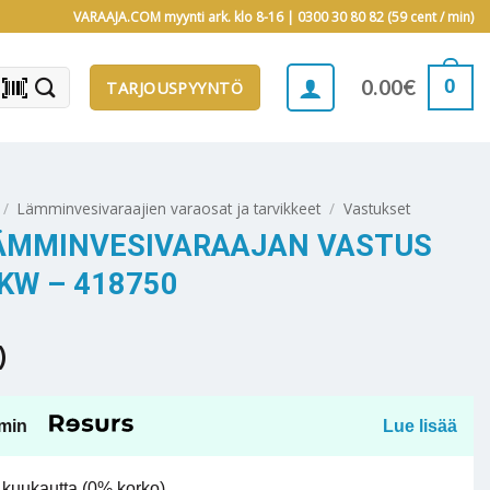
VARAAJA.COM myynti ark. klo 8-16 |
0300 30 80 82 (59 cent / min)
barcode_scanner
0
0.00
€
TARJOUSPYYNTÖ
/
Lämminvesivaraajien varaosat ja tarvikkeet
/
Vastukset
LÄMMINVESIVARAAJAN VASTUS
 KW – 418750
)
min
Lue lisää
kuukautta (0% korko).