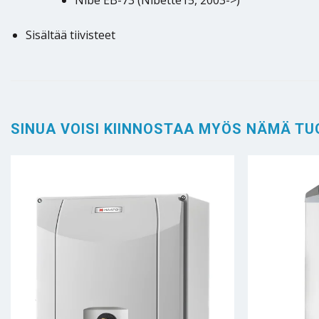
Nibe EB-73 (Nibette15, 2003->)
Sisältää tiivisteet
SINUA VOISI KIINNOSTAA MYÖS NÄMÄ TU