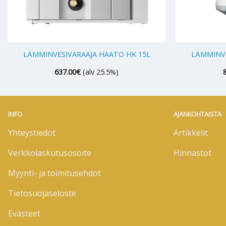
+
+
LÄMMINVESIVARAAJA HAATO HK 15L
LÄMMINVE
637.00
€
(alv 25.5%)
INFO
AJANKOHTAISTA
Yhteystiedot
Artikkelit
Verkkolaskutusosoite
Hinnastot
Myynti- ja toimitusehdot
Tietosuojaseloste
Evästeet