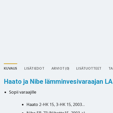
KUVAUS
LISÄTIEDOT
ARVIOT (0)
LISÄTUOTTEET
TA
Haato ja Nibe lämminvesivaraajan L
Sopii varaajille
Haato
2-HK 15, 3-HK 15, 2003…