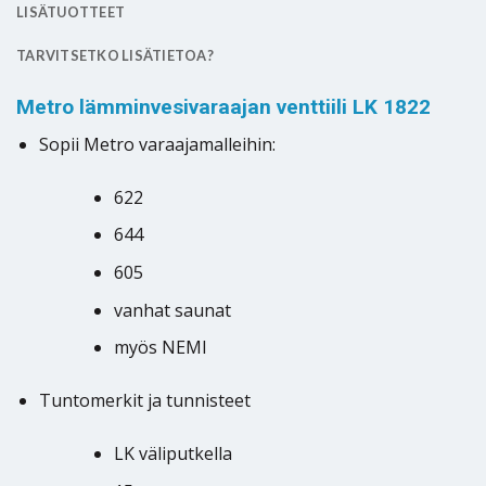
LISÄTUOTTEET
TARVITSETKO LISÄTIETOA?
Metro lämminvesivaraajan venttiili LK 1822
Sopii Metro varaajamalleihin:
622
644
605
vanhat saunat
myös NEMI
Tuntomerkit ja tunnisteet
LK väliputkella