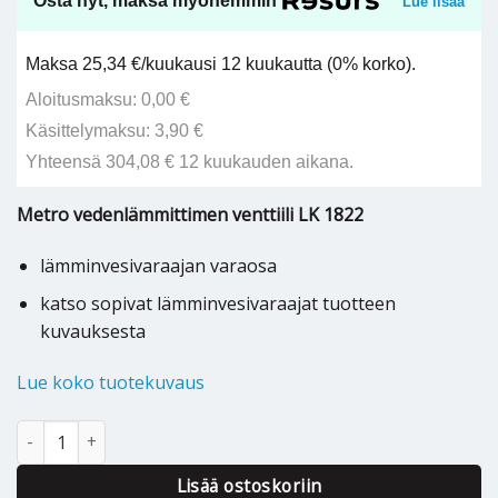
Osta nyt, maksa myöhemmin
Lue lisää
Maksa 25,34 €/kuukausi 12 kuukautta (0% korko).
Aloitusmaksu: 0,00 €
Käsittelymaksu: 3,90 €
Yhteensä 304,08 € 12 kuukauden aikana.
Metro vedenlämmittimen venttiili LK 1822
lämminvesivaraajan varaosa
katso sopivat lämminvesivaraajat tuotteen
kuvauksesta
Lue koko tuotekuvaus
Metro varaajan venttiili LK 1822 - 2736839999 määrä
Lisää ostoskoriin