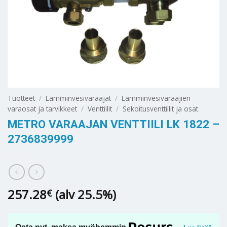
Tuotteet
/
Lämminvesivaraajat
/
Lämminvesivaraajien
varaosat ja tarvikkeet
/
Venttiilit
/
Sekoitusventtiilit ja osat
METRO VARAAJAN VENTTIILI LK 1822 –
2736839999
257.28
(alv 25.5%)
€