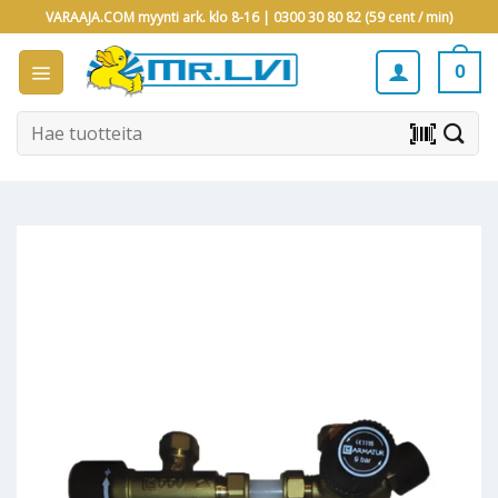
Skip
VARAAJA.COM myynti ark. klo 8-16 |
0300 30 80 82 (59 cent / min)
to
content
0
Etsi:
barcode_scanner