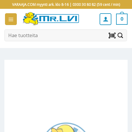
Skip
VARAAJA.COM myynti ark. klo 8-16 |
0300 30 80 82 (59 cent / min)
to
content
0
Etsi:
barcode_scanner