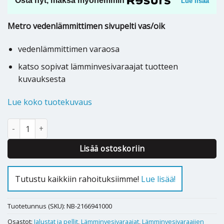
Osta nyt, maksa myöhemmin
Lue lisää
Metro vedenlämmittimen sivupelti vas/oik
vedenlämmittimen varaosa
katso sopivat lämminvesivaraajat tuotteen
kuvauksesta
Lue koko tuotekuvaus
Metro varaajan sivupelti vas/oik MODUL 300 - 2166941000 määrä
Lisää ostoskoriin
Tutustu kaikkiin rahoituksiimme!
Lue lisää!
Tuotetunnus (SKU):
NB-2166941000
Osastot:
Jalustat ja pellit
,
Lämminvesivaraajat
,
Lämminvesivaraajien